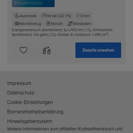
Automatik
90 kW (122 PS)
0 km
Neufahrzeug
Benzin
Wiesbaden
Energieverbrauch (kombiniert): 6,4 l/100 km
;
CO
-Emissionen
2
3
(kombiniert): 144 g/km
;
CO
-Klasse: E
;
Hubraum: 1.499 cm
;
2
Details ansehen
Impressum
Datenschutz
Cookie-Einstellungen
Barrierefreiheitserklärung
Hinweisgebersystem
Weitere Informationen zum offiziellen Kraftstoffverbrauch und