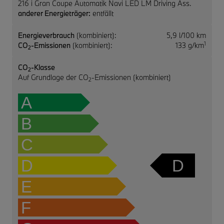
216 i Gran Coupe Automatik Navi LED LM Driving Ass.
anderer Energieträger:
entfällt
Energieverbrauch
(kombiniert):
5,9 l/100 km
1
CO
-Emissionen
(kombiniert):
133 g/km
2
CO
-Klasse
2
Auf Grundlage der CO
-Emissionen (kombiniert)
2
A
B
C
D
D
E
F