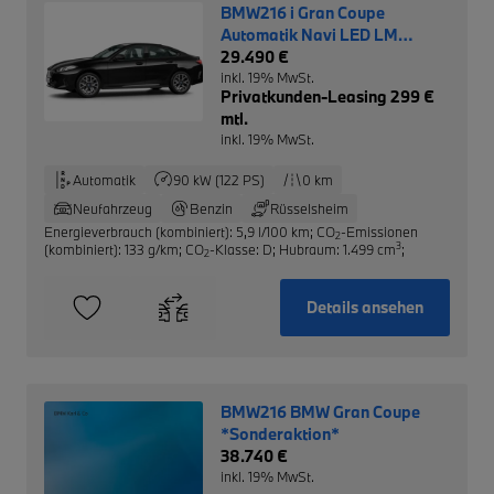
BMW216 i Gran Coupe
Automatik Navi LED LM
Driving Ass.
29.490 €
inkl. 19% MwSt.
Privatkunden-Leasing 299 €
mtl.
inkl. 19% MwSt.
Automatik
90 kW (122 PS)
0 km
Neufahrzeug
Benzin
Rüsselsheim
Energieverbrauch (kombiniert): 5,9 l/100 km
;
CO
-Emissionen
2
3
(kombiniert): 133 g/km
;
CO
-Klasse: D
;
Hubraum: 1.499 cm
;
2
Details ansehen
BMW216 BMW Gran Coupe
*Sonderaktion*
38.740 €
inkl. 19% MwSt.