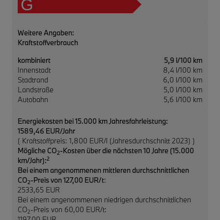
G
Weitere Angaben:
Kraftstoffverbrauch
kombiniert
5,9 l/100 km
Innenstadt
8,4 l/100 km
Stadtrand
6,0 l/100 km
Landstraße
5,0 l/100 km
Autobahn
5,6 l/100 km
Energiekosten bei 15.000 km Jahresfahrleistung:
1589,46 EUR/Jahr
( Kraftstoffpreis: 1,800 EUR/l (Jahresdurchschnitt 2023) )
Mögliche CO
-Kosten über die nächsten 10 Jahre (15.000
2
2
km/Jahr):
Bei einem angenommenen mittleren durchschnittlichen
CO
-Preis von 127,00 EUR/t
:
2
2533,65 EUR
Bei einem angenommenen niedrigen durchschnittlichen
CO
-Preis von 60,00 EUR/t:
2
1197,00 EUR