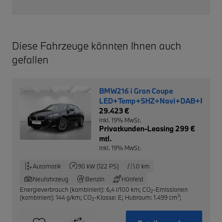
Diese Fahrzeuge könnten Ihnen auch
gefallen
BMW216 i Gran Coupe
LED+Temp+SHZ+Navi+DAB+RFK
29.423 €
inkl. 19% MwSt.
Privatkunden-Leasing 299 €
mtl.
inkl. 19% MwSt.
Automatik
90 kW (122 PS)
0 km
Neufahrzeug
Benzin
Hünfeld
Energieverbrauch (kombiniert): 6,4 l/100 km
;
CO
-Emissionen
2
3
(kombiniert): 144 g/km
;
CO
-Klasse: E
;
Hubraum: 1.499 cm
;
2