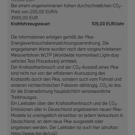
Bei einem angenommenen hohen durchschnittlichen CO
-
2
Preis von 200,00 EUR/t:
3990,00 EUR
Kraftfahrzeugsteuer:
109,00 EUR/Jahr
Die Informationen erfolgen gemäß der Pkw-
Energieverbrauchskennzeichnungsverordnung. Die
angegebenen Werte wurden nach dem vorgeschriebenen
Messverfahren WLTP (Worldwide harmonised Light-duty
vehicles Test Procedures) ermittelt.
Der Kraftstoffverbrauch und der CO₂-Ausstoß eines Pkw
sind nicht nur von der effizienten Ausnutzung des
Kraftstoffs durch den Pkw, sondern auch vom Fahrstil und
anderen nichttechnischen Faktoren abhängig. CO₂ ist das
für die Erderwärmung hauptsächlich verantwortliche
Treibhausgas.
Ein Leitfaden über den Kraftstoffverbrauch und die CO₂-
Emissionen aller in Deutschland angebotenen neuen Pkw-
Modelle ist unentgeltlich einsehbar an jedem Verkaufsort in
Deutschland, an dem neue Pkw ausgestellt oder
angeboten werden. Der Leitfaden ist auch hier abrufbar:
https://www.dat.de/co2/.