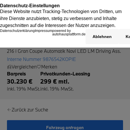
BMW 216
216 i Gran Coupe Automatik Navi LED LM Driving Ass.
Interne Nummer 9876542KOPIE
Vergleichen
Merken
Barpreis
Privatkunden-Leasing
30.230 €
299 € mtl.
inkl. 19% MwSt.
inkl. 19% MwSt.
Zurück zur Suche
Fahrzeug anfragen