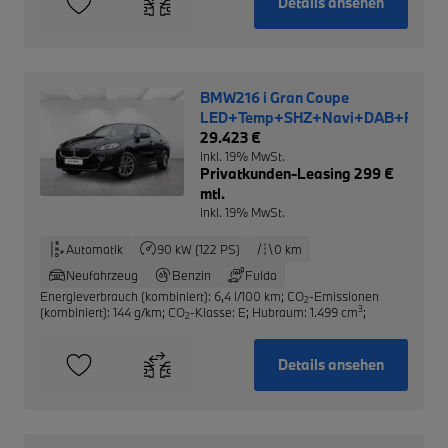
Details ansehen
BMW216 i Gran Coupe
LED+Temp+SHZ+Navi+DAB+RFK
29.423 €
inkl. 19% MwSt.
Privatkunden-Leasing 299 €
mtl.
inkl. 19% MwSt.
Automatik
90 kW (122 PS)
0 km
Neufahrzeug
Benzin
Fulda
Energieverbrauch (kombiniert): 6,4 l/100 km
;
CO
-Emissionen
2
3
(kombiniert): 144 g/km
;
CO
-Klasse: E
;
Hubraum: 1.499 cm
;
2
Details ansehen