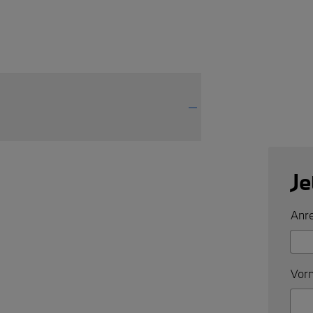
Je
Anre
Vorn