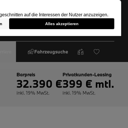
rriere
Fahrzeugsuche
Barpreis
Privatkunden-Leasing
32.390 €
399 € mtl.
inkl. 19% MwSt.
inkl. 19% MwSt.