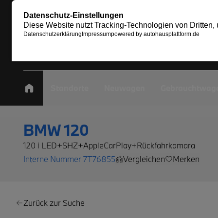
Standorte
Neuwagen
Gebrauchtwag
BMW 120
120 i LED+SHZ+AppleCarPlay+Rückfahrkamara
Interne Nummer 7T76855
Vergleichen
Merken
Zurück zur Suche