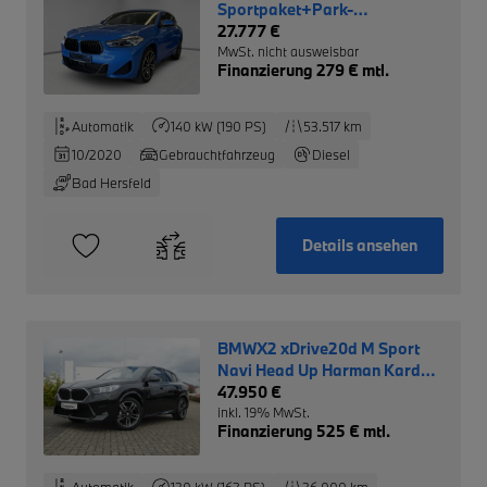
Sportpaket+Park-
Assistent+HUD+
27.777 €
MwSt. nicht ausweisbar
Finanzierung 279 € mtl.
Automatik
140 kW (190 PS)
53.517 km
10/2020
Gebrauchtfahrzeug
Diesel
Bad Hersfeld
Details ansehen
BMWX2 xDrive20d M Sport
Navi Head Up Harman Kardon
AHK
47.950 €
inkl. 19% MwSt.
Finanzierung 525 € mtl.
Automatik
120 kW (163 PS)
26.000 km