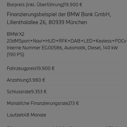
Barpreis (inkl. Überführung)
19.900 €
Finanzierungsbeispiel der BMW Bank GmbH,
Lilienthalallee 26, 80939 München
BMW X2
20dMSport+Navi+HUD+RFK+DAB+LED+Keyless+PDCv
Interne Nummer EG00586, Automatik, Diesel, 140 kW
(190 PS)
Fahrzeugpreis
19.900 €
Anzahlung
3.980 €
Schlussrate
9.353 €
Monatliche Finanzierungsrate
213 €
Laufzeit
48 Monate