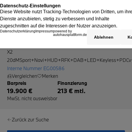
BMW X2
X2
20dMSport+Navi+HUD+RFK+DAB+LED+Keyless+PDCv
Interne Nummer EG00586
Vergleichen
Merken
Barpreis
Finanzierung
19.900 €
213 € mtl.
MwSt. nicht ausweisbar
Zurück zur Suche