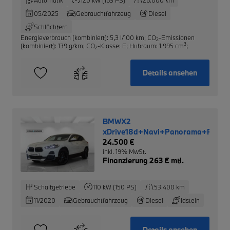
05/2025
Gebrauchtfahrzeug
Diesel
Schlüchtern
Energieverbrauch (kombiniert): 5,3 l/100 km
;
CO
-Emissionen
2
3
(kombiniert): 139 g/km
;
CO
-Klasse: E
;
Hubraum: 1.995 cm
;
2
Details ansehen
BMWX2
xDrive18d+Navi+Panorama+RFK+S
24.500 €
inkl. 19% MwSt.
Finanzierung 263 € mtl.
Schaltgetriebe
110 kW (150 PS)
53.400 km
11/2020
Gebrauchtfahrzeug
Diesel
Idstein
Details ansehen