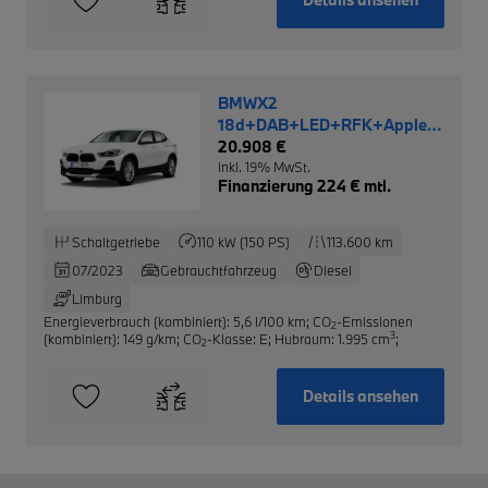
BMWX2
18d+DAB+LED+RFK+Apple
CarPlay+SHZ+Temp+PDCv+h
20.908 €
inkl. 19% MwSt.
Finanzierung 224 € mtl.
Schaltgetriebe
110 kW (150 PS)
113.600 km
07/2023
Gebrauchtfahrzeug
Diesel
Limburg
Energieverbrauch (kombiniert): 5,6 l/100 km
;
CO
-Emissionen
2
3
(kombiniert): 149 g/km
;
CO
-Klasse: E
;
Hubraum: 1.995 cm
;
2
Details ansehen