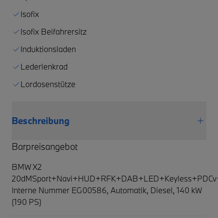
Isofix
Isofix Beifahrersitz
Induktionsladen
Lederlenkrad
Lordosenstütze
Beschreibung
Barpreisangebot
BMW X2
20dMSport+Navi+HUD+RFK+DAB+LED+Keyless+PDCv
Interne Nummer EG00586, Automatik, Diesel, 140 kW
(190 PS)