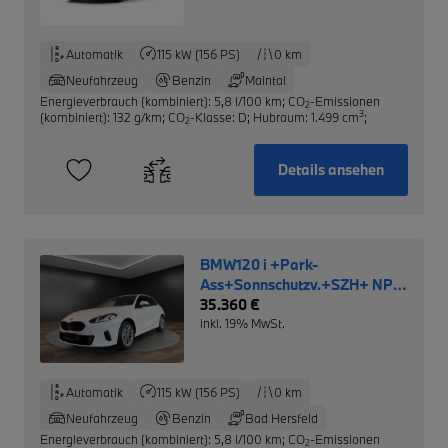
Automatik
115 kW (156 PS)
0 km
Neufahrzeug
Benzin
Maintal
Energieverbrauch (kombiniert): 5,8 l/100 km
;
CO
-Emissionen
2
3
(kombiniert): 132 g/km
;
CO
-Klasse: D
;
Hubraum: 1.499 cm
;
2
Details ansehen
BMW120 i +Park-
Ass+Sonnschutzv.+SZH+ NP:
40.220,- €
35.360 €
inkl. 19% MwSt.
Automatik
115 kW (156 PS)
0 km
Neufahrzeug
Benzin
Bad Hersfeld
Energieverbrauch (kombiniert): 5,8 l/100 km
;
CO
-Emissionen
2