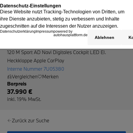
BMW 120
120 M Sport AD Navi Digitales Cockpit LED El.
Heckklappe Apple CarPlay
Interne Nummer 7U05380
Vergleichen
Merken
Barpreis
37.990 €
inkl. 19% MwSt.
Zurück zur Suche