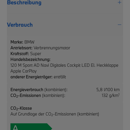
Beschreibung
Verbrauch
Marke:
BMW
Antriebsart:
Verbrennungsmotor
Kraftstoff:
Super
Handelsbezeichnung:
120 M Sport AD Navi Digitales Cockpit LED El. Heckklappe
Apple CarPlay
anderer Energieträger:
entfällt
Energieverbrauch
(kombiniert):
5,8 l/100 km
1
CO
-Emissionen
(kombiniert):
132 g/km
2
CO
-Klasse
2
Auf Grundlage der CO
-Emissionen (kombiniert)
2
A