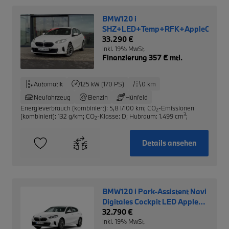
BMW120 i
SHZ+LED+Temp+RFK+AppleCarPl
33.290 €
inkl. 19% MwSt.
Finanzierung 357 € mtl.
Automatik
125 kW (170 PS)
0 km
Neufahrzeug
Benzin
Hünfeld
Energieverbrauch (kombiniert): 5,8 l/100 km
;
CO
-Emissionen
2
3
(kombiniert): 132 g/km
;
CO
-Klasse: D
;
Hubraum: 1.499 cm
;
2
Details ansehen
BMW120 i Park-Assistent Navi
Digitales Cockpit LED Apple
CarPlay Android Auto
32.790 €
Klimaautom
inkl. 19% MwSt.