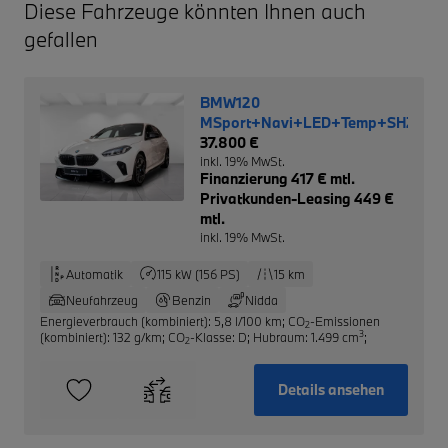
Diese Fahrzeuge könnten Ihnen auch
gefallen
BMW120
MSport+Navi+LED+Temp+SHZ+Rüc
37.800 €
inkl. 19% MwSt.
Finanzierung 417 € mtl.
Privatkunden-Leasing 449 €
mtl.
inkl. 19% MwSt.
Automatik
115 kW (156 PS)
15 km
Neufahrzeug
Benzin
Nidda
Energieverbrauch (kombiniert): 5,8 l/100 km
;
CO
-Emissionen
2
3
(kombiniert): 132 g/km
;
CO
-Klasse: D
;
Hubraum: 1.499 cm
;
2
Details ansehen