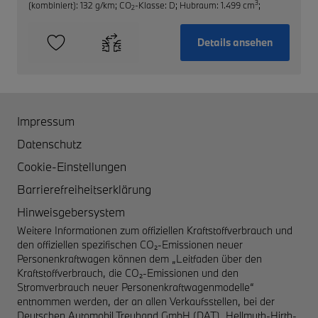
3
(kombiniert): 132 g/km
;
CO
-Klasse: D
;
Hubraum: 1.499 cm
;
2
Details ansehen
Impressum
Datenschutz
Cookie-Einstellungen
Barrierefreiheitserklärung
Hinweisgebersystem
Weitere Informationen zum offiziellen Kraftstoffverbrauch und
den offiziellen spezifischen CO₂-Emissionen neuer
Personenkraftwagen können dem „Leitfaden über den
Kraftstoffverbrauch, die CO₂-Emissionen und den
Stromverbrauch neuer Personenkraftwagenmodelle“
entnommen werden, der an allen Verkaufsstellen, bei der
Deutschen Automobil Treuhand GmbH (DAT), Hellmuth-Hirth-