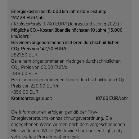
Energiekosten bei 15.000 km Jahresfahrleistung:
1517,28 EUR/Jahr
( Kraftstoffpreis: 1,740 EUR/l (Jahresdurchschnitt 2023) )
Mögliche CO
-Kosten über die nächsten 10 Jahre (15.000
2
2
km/Jahr):
Bei einem angenommenen mittleren durchschnittlichen
CO
-Preis von 142,50 EUR/t
:
2
2821,50 EUR
Bei einem angenommenen niedrigen durchschnittlichen
CO
-Preis von 60,00 EUR/t:
2
1188,00 EUR
Bei einem angenommenen hohen durchschnittlichen CO
-
2
Preis von 220,00 EUR/t:
4356,00 EUR
Kraftfahrzeugsteuer:
107,00 EUR/Jahr
Die Informationen erfolgen gemäß der Pkw-
Energieverbrauchskennzeichnungsverordnung. Die
angegebenen Werte wurden nach dem vorgeschriebenen
Messverfahren WLTP (Worldwide harmonised Light-duty
vehicles Test Procedures) ermittelt.