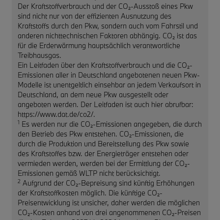
Der Kraftstoffverbrauch und der CO₂-Ausstoß eines Pkw
sind nicht nur von der effizienten Ausnutzung des
Kraftstoffs durch den Pkw, sondern auch vom Fahrstil und
anderen nichttechnischen Faktoren abhängig. CO₂ ist das
für die Erderwärmung hauptsächlich verantwortliche
Treibhausgas.
Ein Leitfaden über den Kraftstoffverbrauch und die CO₂-
Emissionen aller in Deutschland angebotenen neuen Pkw-
Modelle ist unentgeltlich einsehbar an jedem Verkaufsort in
Deutschland, an dem neue Pkw ausgestellt oder
angeboten werden. Der Leitfaden ist auch hier abrufbar:
https://www.dat.de/co2/.
1
Es werden nur die CO₂-Emissionen angegeben, die durch
den Betrieb des Pkw entstehen. CO₂-Emissionen, die
durch die Produktion und Bereitstellung des Pkw sowie
des Kraftstoffes bzw. der Energieträger entstehen oder
vermieden werden, werden bei der Ermittlung der CO₂-
Emissionen gemäß WLTP nicht berücksichtigt.
2
Aufgrund der CO₂-Bepreisung sind künftig Erhöhungen
der Kraftstoffkosten möglich. Die künftige CO₂-
Preisentwicklung ist unsicher, daher werden die möglichen
CO₂-Kosten anhand von drei angenommenen CO₂-Preisen