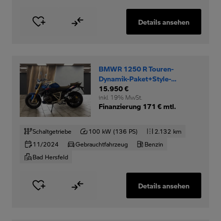
Details ansehen
BMWR 1250 R Touren-
Dynamik-Paket+Style-
Sport+SZH+
15.950 €
inkl. 19% MwSt.
Finanzierung 171 € mtl.
Schaltgetriebe
100 kW (136 PS)
2.132 km
11/2024
Gebrauchtfahrzeug
Benzin
Bad Hersfeld
Details ansehen