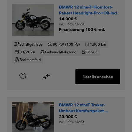
BMWR 12 nine-T+Komfort-
Paket+Headlight-Pro+Oil-Incl.
14.900 €
inkl. 19% MwSt.
Finanzierung 160 € mtl.
Schaltgetriebe
80 kW (109 PS)
1.660 km
03/2024
Gebrauchtfahrzeug
Benzin
Bad Hersfeld
Details ansehen
BMWR 12 nineT Traker-
Umbau+Komfortpaket-
Option-719-Rad+
23.900 €
inkl. 19% MwSt.