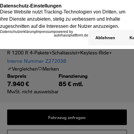
BMW R 1200 R
R 1200 R 4-Pakete+Schaltassist+Keyless-Ride+
Interne Nummer Z272038
Vergleichen
Merken
Barpreis
Finanzierung
7.940 €
85 € mtl.
MwSt. nicht ausweisbar
Fahrzeug anfragen