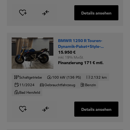
Details ansehen
BMWR 1250 R Touren-
Dynamik-Paket+Style-
Sport+SZH+
15.950 €
inkl. 19% MwSt.
Finanzierung 171 € mtl.
Schaltgetriebe
100 kW (136 PS)
2.132 km
11/2024
Gebrauchtfahrzeug
Benzin
Bad Hersfeld
Details ansehen