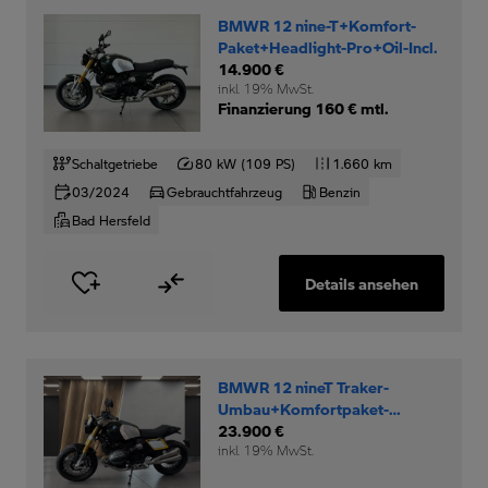
BMWR 12 nine-T+Komfort-
Paket+Headlight-Pro+Oil-Incl.
14.900 €
inkl. 19% MwSt.
Finanzierung 160 € mtl.
Schaltgetriebe
80 kW (109 PS)
1.660 km
03/2024
Gebrauchtfahrzeug
Benzin
Bad Hersfeld
Details ansehen
BMWR 12 nineT Traker-
Umbau+Komfortpaket-
Option-719-Rad+
23.900 €
inkl. 19% MwSt.