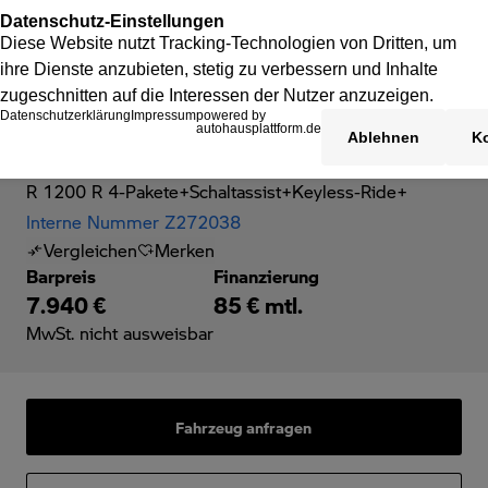
BMW R 1200 R
R 1200 R 4-Pakete+Schaltassist+Keyless-Ride+
Interne Nummer Z272038
Vergleichen
Merken
Barpreis
Finanzierung
7.940 €
85 € mtl.
MwSt. nicht ausweisbar
Fahrzeug anfragen