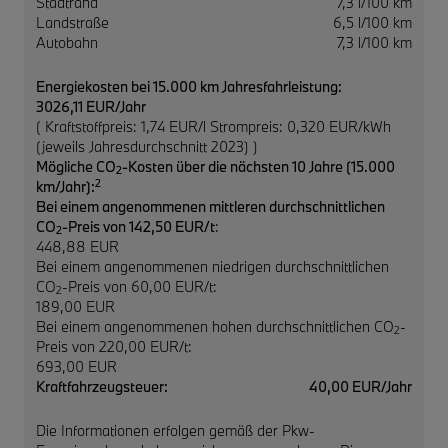
Stadtrand
7,3 l/100 km
Landstraße
6,5 l/100 km
Autobahn
7,3 l/100 km
Energiekosten bei 15.000 km Jahresfahrleistung:
3026,11 EUR/Jahr
( Kraftstoffpreis: 1,74 EUR/l Strompreis: 0,320 EUR/kWh
(jeweils Jahresdurchschnitt 2023) )
Mögliche CO
-Kosten über die nächsten 10 Jahre (15.000
2
2
km/Jahr):
Bei einem angenommenen mittleren durchschnittlichen
CO
-Preis von 142,50 EUR/t
:
2
448,88 EUR
Bei einem angenommenen niedrigen durchschnittlichen
CO
-Preis von 60,00 EUR/t:
2
189,00 EUR
Bei einem angenommenen hohen durchschnittlichen CO
-
2
Preis von 220,00 EUR/t:
693,00 EUR
Kraftfahrzeugsteuer:
40,00 EUR/Jahr
Die Informationen erfolgen gemäß der Pkw-