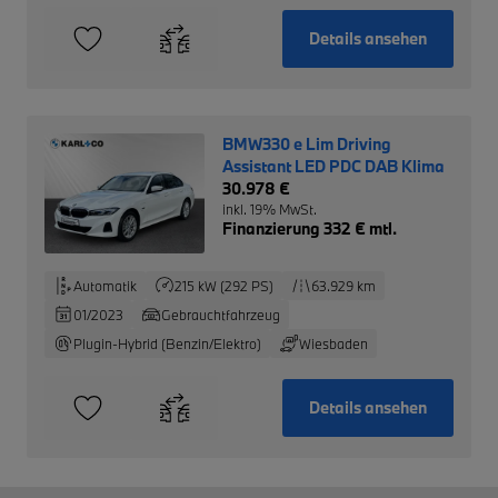
Details ansehen
BMW330 e Lim Driving
Assistant LED PDC DAB Klima
30.978 €
inkl. 19% MwSt.
Finanzierung 332 € mtl.
Automatik
215 kW (292 PS)
63.929 km
01/2023
Gebrauchtfahrzeug
Plugin-Hybrid (Benzin/Elektro)
Wiesbaden
Details ansehen