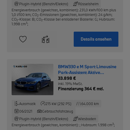
Plugin-Hybrid (Benzin/Elektro)
Rüsselsheim
Energieverbrauch (gewichtet, kombiniert): 231,0 kWh/100 km plus
1,0 l/100 km
;
CO
-Emissionen (gewichtet, kombiniert): 24 g/km
;
2
CO
-Klasse: B
;
CO
-Klasse bei entladener Batterie: G
;
Hubraum:
2
2
3
1.998 cm
;
Details ansehen
BMW330 e M Sport Limousine
Park-Assistent Aktive
Geschwindigkeitsregelung
33.898 €
inkl. 19% MwSt.
Finanzierung 364 € mtl.
Automatik
215 kW (292 PS)
64.000 km
06/2021
Gebrauchtfahrzeug
Plugin-Hybrid (Benzin/Elektro)
Wiesbaden
3
Energieverbrauch (gewichtet, kombiniert):
;
Hubraum: 1.998 cm
;