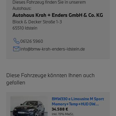
Dieses Fahrzeug finden Sie in unserem
Autohaus:
Autohaus Krah + Enders GmbH & Co. KG
Black & Decker Straße 1-3
65510
Idstein
06126 5960
info@bmw-krah-enders-idstein.de
Diese Fahrzeuge könnten Ihnen auch
gefallen
BMW330 e Limousine M Sport
Memory+Temp+HUD DW
0,5%
34.588 €
inkl. 19% MwSt.