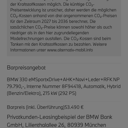
der Kraftstoffkosten möglich. Die künftige CO₂-
Preisentwicklung ist unsicher, daher werden die möglichen
CO₂-Kosten anhand von drei angenommenen CO₂-Preisen
für den Zeitraum 2027 bis 2036 berechnet. Die
tatsächlichen CO₂-Preise können sowohl höher als auch
niedriger als in den hier zugrundeliegenden
Modellrechnungen ausfallen. Die CO₂-Kosten sind beim
Tanken mit den Kraftstoffkosten zu bezahlen. Weitere
Informationen unter www.alternativ-mobil.info
Barpreisangebot
BMW 330 eMSportxDrive+AHK+Navi+Leder+RFK NP
79.790,-,
Interne Nummer 8F94418, Automatik, Hybrid
(Benzin/Elektro), 215 kW (292 PS)
Barpreis (inkl. Überführung)
53.490 €
Privatkunden-Leasingbeispiel der BMW Bank
GmbH, Lilienthalallee 26, 80939 München