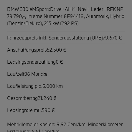
BMW 330 eMSportxDrive+AHK+Navi+Leder+RFK NP
79.790,-,
Interne Nummer 8F94418, Automatik, Hybrid
(Benzin/Elektro), 215 kW (292 PS)
Fahrzeugpreis inkl. Sonderausstattung (UPE)
79.670 €
Anschaffungspreis
52.500 €
Leasingsonderzahlung
0 €
Laufzeit
36 Monate
Laufleistung p.a.
5.000 km
Gesamtbetrag
21.240 €
Leasingrate mtl.
590 €
Mehrkilometer Kosten: 9,92 Cent/km. Minderkilometer
Erstattung: 6,61 Cent/km.