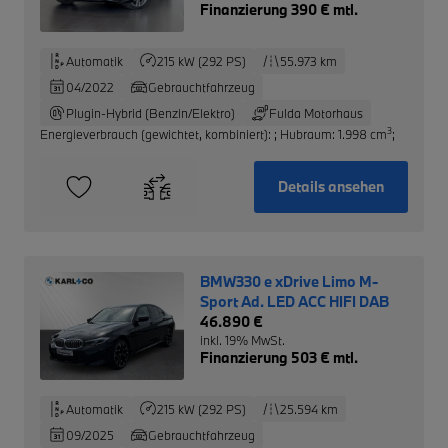
Finanzierung 390 € mtl.
Automatik
215 kW (292 PS)
55.973 km
04/2022
Gebrauchtfahrzeug
Plugin-Hybrid (Benzin/Elektro)
Fulda Motorhaus
3
Energieverbrauch (gewichtet, kombiniert):
;
Hubraum: 1.998 cm
;
Details ansehen
BMW330 e xDrive Limo M-
Sport Ad. LED ACC HIFI DAB
46.890 €
inkl. 19% MwSt.
Finanzierung 503 € mtl.
Automatik
215 kW (292 PS)
25.594 km
09/2025
Gebrauchtfahrzeug