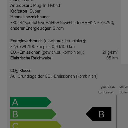
Antriebsart:
Plug-In-Hybrid
Kraftstoff:
Super
Handelsbezeichnung:
330 eMSportxDrive+AHK+Navi+Leder+RFK NP 79.790,-
anderer Energieträger:
Strom
Energieverbrauch
(gewichtet, kombiniert):
22,3 kWh/100 km plus 0,9 l/100 km
1
CO
-Emissionen
(gewichtet, kombiniert):
21 g/km
2
Elektrische Reichweite
:
95 km
CO
-Klasse
2
Auf Grundlage der CO
-Emissionen (kombiniert)
2
gewichtet,
bei e
kombiniert
Batter
A
B
B
C