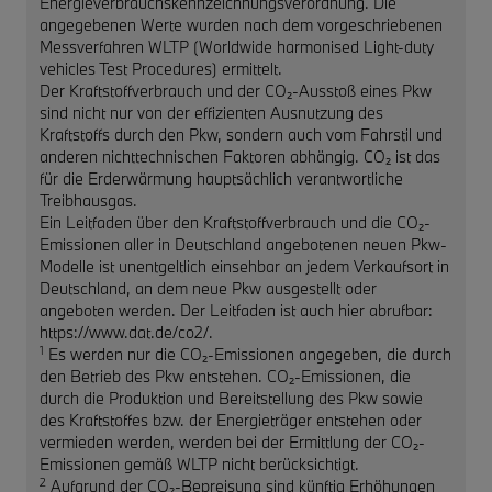
Energieverbrauchskennzeichnungsverordnung. Die
angegebenen Werte wurden nach dem vorgeschriebenen
Messverfahren WLTP (Worldwide harmonised Light-duty
vehicles Test Procedures) ermittelt.
Der Kraftstoffverbrauch und der CO₂-Ausstoß eines Pkw
sind nicht nur von der effizienten Ausnutzung des
Kraftstoffs durch den Pkw, sondern auch vom Fahrstil und
anderen nichttechnischen Faktoren abhängig. CO₂ ist das
für die Erderwärmung hauptsächlich verantwortliche
Treibhausgas.
Ein Leitfaden über den Kraftstoffverbrauch und die CO₂-
Emissionen aller in Deutschland angebotenen neuen Pkw-
Modelle ist unentgeltlich einsehbar an jedem Verkaufsort in
Deutschland, an dem neue Pkw ausgestellt oder
angeboten werden. Der Leitfaden ist auch hier abrufbar:
https://www.dat.de/co2/.
1
Es werden nur die CO₂-Emissionen angegeben, die durch
den Betrieb des Pkw entstehen. CO₂-Emissionen, die
durch die Produktion und Bereitstellung des Pkw sowie
des Kraftstoffes bzw. der Energieträger entstehen oder
vermieden werden, werden bei der Ermittlung der CO₂-
Emissionen gemäß WLTP nicht berücksichtigt.
2
Aufgrund der CO₂-Bepreisung sind künftig Erhöhungen