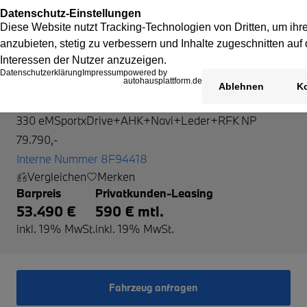
BMW 330
330 eMSportxDrive+AHK+Navi+Leder+RFK NP
79.790,-
Interne Nummer 8F94418
Vergleichen
Merken
Barpreis
Privatkunden-Leasing
53.490 €
590 € mtl.
inkl. 19% MwSt.
inkl. 19% MwSt.
Fahrzeug anfragen