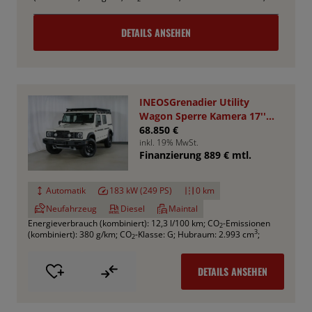
DETAILS ANSEHEN
INEOSGrenadier Utility
Wagon Sperre Kamera 17''
AHK RHINO
68.850 €
inkl. 19% MwSt.
Finanzierung 889 € mtl.
Automatik
183 kW (249 PS)
0 km
Neufahrzeug
Diesel
Maintal
Energieverbrauch (kombiniert): 12,3 l/100 km
;
CO
-Emissionen
2
3
(kombiniert): 380 g/km
;
CO
-Klasse: G
;
Hubraum: 2.993 cm
;
2
DETAILS ANSEHEN