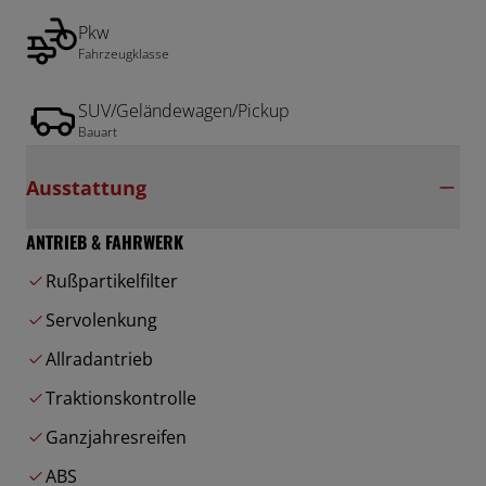
Pkw
Fahrzeugklasse
SUV/Geländewagen/Pickup
Bauart
Ausstattung
ANTRIEB & FAHRWERK
Rußpartikelfilter
Servolenkung
Allradantrieb
Traktionskontrolle
Ganzjahresreifen
ABS