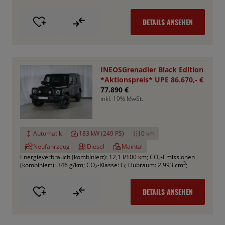
DETAILS ANSEHEN
INEOSGrenadier Black Edition
*Aktionspreis* UPE 86.670,- €
77.890 €
inkl. 19% MwSt.
Automatik
183 kW (249 PS)
0 km
Neufahrzeug
Diesel
Maintal
Energieverbrauch (kombiniert): 12,1 l/100 km
;
CO
-Emissionen
2
3
(kombiniert): 346 g/km
;
CO
-Klasse: G
;
Hubraum: 2.993 cm
;
2
DETAILS ANSEHEN