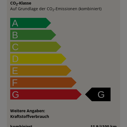
CO
-Klasse
2
Auf Grundlage der CO
-Emissionen (kombiniert)
2
A
B
C
D
E
F
G
G
Weitere Angaben:
Kraftstoffverbrauch
kombiniert
11,9 l/100 km