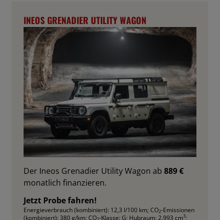
INEOS GRENADIER UTILITY WAGON
Der Ineos Grenadier Utility Wagon ab
889 €
monatlich finanzieren.
Jetzt Probe fahren!
Energieverbrauch (kombiniert): 12,3 l/100 km
;
CO
-Emissionen
2
3
(kombiniert): 380 g/km
;
CO
-Klasse: G
;
Hubraum: 2.993 cm
;
2