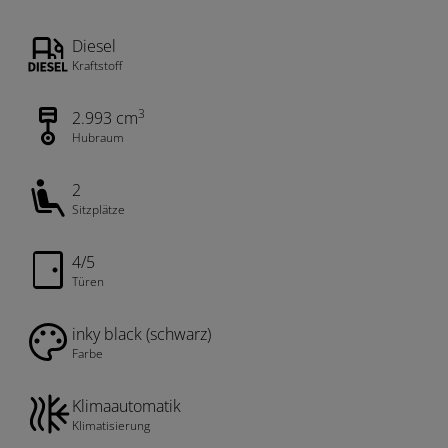
Diesel
Kraftstoff
3
2.993 cm
Hubraum
2
Sitzplätze
4/5
Türen
inky black (schwarz)
Farbe
Klimaautomatik
Klimatisierung