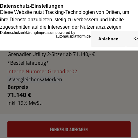
INEOS GRENADIER
Grenadier Utility 2-Sitzer ab 71.140,- €
*Bestellfahrzeug*
Interne Nummer Grenadier02
Vergleichen
Merken
Barpreis
71.140 €
inkl. 19% MwSt.
FAHRZEUG ANFRAGEN