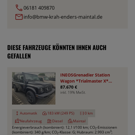
06181 409870
info@bmw-krah-enders-maintal.de
DIESE FAHRZEUGE KÖNNTEN IHNEN AUCH
GEFALLEN
INEOSGrenadier Station
Wagon *Trialmaster X*
VA+HA Sperren
87.670 €
inkl. 19% MwSt.
Automatik
183 kW (249 PS)
0 km
Neufahrzeug
Diesel
Maintal
Energieverbrauch (kombiniert): 12,1 l/100 km
;
CO
-Emissionen
2
3
(kombiniert): 340 g/km
;
CO
-Klasse: G
;
Hubraum: 2.993 cm
;
2