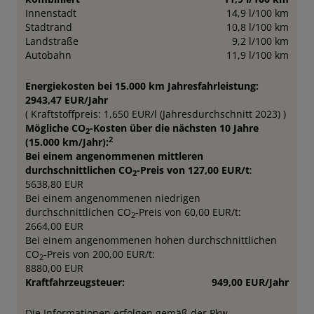
Innenstadt
14,9 l/100 km
Stadtrand
10,8 l/100 km
Landstraße
9,2 l/100 km
Autobahn
11,9 l/100 km
Energiekosten bei 15.000 km Jahresfahrleistung:
2943,47 EUR/Jahr
( Kraftstoffpreis: 1,650 EUR/l (Jahresdurchschnitt 2023) )
Mögliche CO
-Kosten über die nächsten 10 Jahre
2
2
(15.000 km/Jahr):
Bei einem angenommenen mittleren
durchschnittlichen CO
-Preis von 127,00 EUR/t
:
2
5638,80 EUR
Bei einem angenommenen niedrigen
durchschnittlichen CO
-Preis von 60,00 EUR/t:
2
2664,00 EUR
Bei einem angenommenen hohen durchschnittlichen
CO
-Preis von 200,00 EUR/t:
2
8880,00 EUR
Kraftfahrzeugsteuer:
949,00 EUR/Jahr
Die Informationen erfolgen gemäß der Pkw-