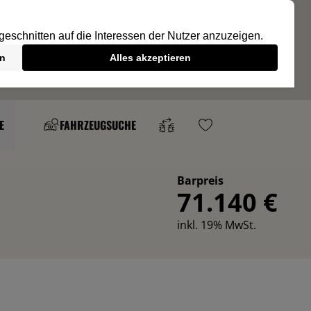
E
FAHRZEUGSUCHE
Barpreis
71.140 €
inkl. 19% MwSt.