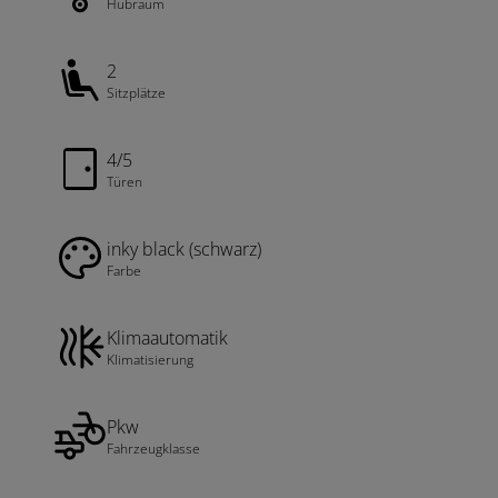
Hubraum
2
Sitzplätze
4/5
Türen
inky black (schwarz)
Farbe
Klimaautomatik
Klimatisierung
Pkw
Fahrzeugklasse