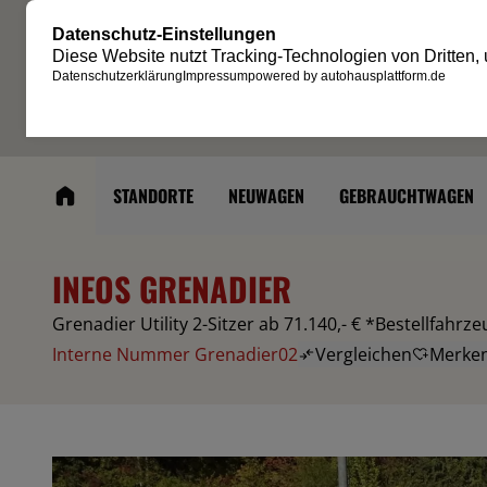
STANDORTE
NEUWAGEN
GEBRAUCHTWAGEN
INEOS GRENADIER
Grenadier Utility 2-Sitzer ab 71.140,- € *Bestellfahrz
Interne Nummer Grenadier02
Vergleichen
Merke