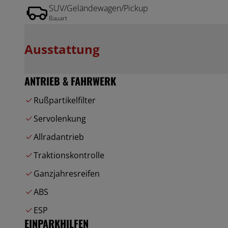
SUV/Geländewagen/Pickup
Bauart
Ausstattung
ANTRIEB & FAHRWERK
Rußpartikelfilter
Servolenkung
Allradantrieb
Traktionskontrolle
Ganzjahresreifen
ABS
ESP
EINPARKHILFEN