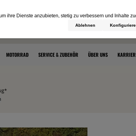
MOTORRAD
SERVICE & ZUBEHÖR
ÜBER UNS
KARRIER
eug*
n