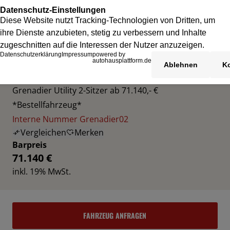
INEOS GRENADIER
Grenadier Utility 2-Sitzer ab 71.140,- €
*Bestellfahrzeug*
Interne Nummer Grenadier02
Vergleichen
Merken
Barpreis
71.140 €
inkl. 19% MwSt.
FAHRZEUG ANFRAGEN