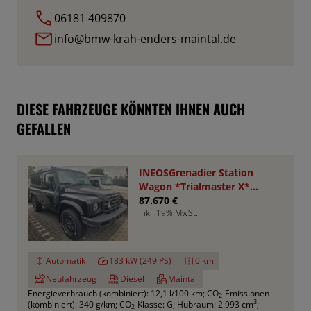
06181 409870
info@bmw-krah-enders-maintal.de
DIESE FAHRZEUGE KÖNNTEN IHNEN AUCH
GEFALLEN
INEOSGrenadier Station
Wagon *Trialmaster X*
VA+HA Sperren
87.670 €
inkl. 19% MwSt.
Automatik
183 kW (249 PS)
0 km
Neufahrzeug
Diesel
Maintal
Energieverbrauch (kombiniert): 12,1 l/100 km
;
CO
-Emissionen
2
3
(kombiniert): 340 g/km
;
CO
-Klasse: G
;
Hubraum: 2.993 cm
;
2