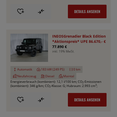
DETAILS ANSEHEN
INEOSGrenadier Black Edition
*Aktionspreis* UPE 86.670,- €
77.890 €
inkl. 19% MwSt.
Automatik
183 kW (249 PS)
0 km
Neufahrzeug
Diesel
Maintal
Energieverbrauch (kombiniert): 12,1 l/100 km
;
CO
-Emissionen
2
3
(kombiniert): 346 g/km
;
CO
-Klasse: G
;
Hubraum: 2.993 cm
;
2
DETAILS ANSEHEN