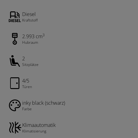
Diesel
Kraftstoff
3
2.993 cm
Hubraum
2
Sitzplätze
4/5
Türen
inky black (schwarz)
Farbe
Klimaautomatik
Klimatisierung