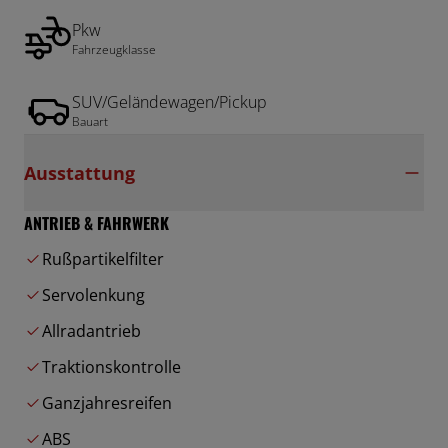
Pkw
Fahrzeugklasse
SUV/Geländewagen/Pickup
Bauart
Ausstattung
ANTRIEB & FAHRWERK
Rußpartikelfilter
Servolenkung
Allradantrieb
Traktionskontrolle
Ganzjahresreifen
ABS