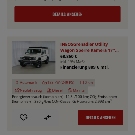
DETAILS ANSEHEN
INEOSGrenadier Utility
Wagon Sperre Kamera 17''
AHK RHINO
68.850 €
inkl. 19% MwSt.
Finanzierung 889 € mtl.
Automatik
183 kW (249 PS)
0 km
Neufahrzeug
Diesel
Maintal
Energieverbrauch (kombiniert): 12,3 l/100 km
;
CO
-Emissionen
2
3
(kombiniert): 380 g/km
;
CO
-Klasse: G
;
Hubraum: 2.993 cm
;
2
DETAILS ANSEHEN