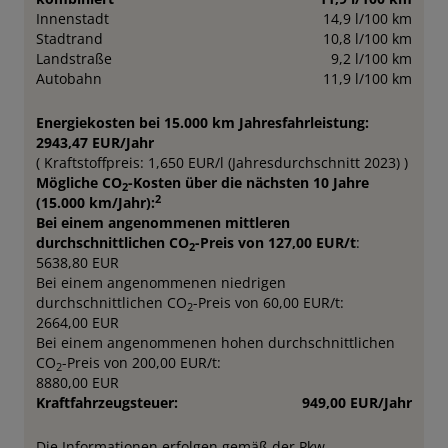
Innenstadt
14,9 l/100 km
Stadtrand
10,8 l/100 km
Landstraße
9,2 l/100 km
Autobahn
11,9 l/100 km
Energiekosten bei 15.000 km Jahresfahrleistung:
2943,47 EUR/Jahr
( Kraftstoffpreis: 1,650 EUR/l (Jahresdurchschnitt 2023) )
Mögliche CO
-Kosten über die nächsten 10 Jahre
2
2
(15.000 km/Jahr):
Bei einem angenommenen mittleren
durchschnittlichen CO
-Preis von 127,00 EUR/t
:
2
5638,80 EUR
Bei einem angenommenen niedrigen
durchschnittlichen CO
-Preis von 60,00 EUR/t:
2
2664,00 EUR
Bei einem angenommenen hohen durchschnittlichen
CO
-Preis von 200,00 EUR/t:
2
8880,00 EUR
Kraftfahrzeugsteuer:
949,00 EUR/Jahr
Die Informationen erfolgen gemäß der Pkw-