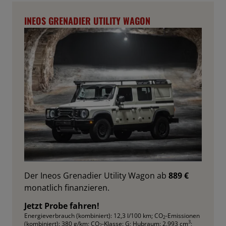
INEOS GRENADIER UTILITY WAGON
Der Ineos Grenadier Utility Wagon ab
889 €
monatlich finanzieren.
Jetzt Probe fahren!
Energieverbrauch (kombiniert): 12,3 l/100 km
;
CO
-Emissionen
2
3
(kombiniert): 380 g/km
;
CO
-Klasse: G
;
Hubraum: 2.993 cm
;
2