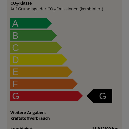
CO
-Klasse
2
Auf Grundlage der CO
-Emissionen (kombiniert)
2
A
B
C
D
E
F
G
G
Weitere Angaben:
Kraftstoffverbrauch
kombiniert
11,9 l/100 km