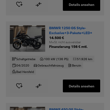
Details ansehen
BMWR 1250 GS Style-
Exclusive+3-Pakete+LED+
14.500 €
MwSt. nicht ausweisbar
Finanzierung 156 € mtl.
Schaltgetriebe
100 kW (136 PS)
51.926 km
04/2020
Gebrauchtfahrzeug
Benzin
Bad Hersfeld
Details ansehen
BMWF 450 GS Style-