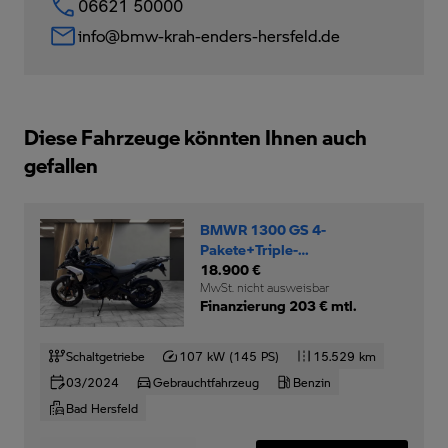
06621 50000
info@bmw-krah-enders-hersfeld.de
Diese Fahrzeuge könnten Ihnen auch
gefallen
BMWR 1300 GS 4-
Pakete+Triple-
Black+Motorschutzbügel+
18.900 €
MwSt. nicht ausweisbar
Finanzierung 203 € mtl.
Schaltgetriebe
107 kW (145 PS)
15.529 km
03/2024
Gebrauchtfahrzeug
Benzin
Bad Hersfeld