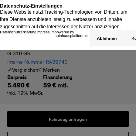
BMW G 310 GS
G 310 GS
Interne Nummer RA89740
Vergleichen
Merken
Barpreis
Finanzierung
5.490 €
59 € mtl.
inkl. 19% MwSt.
Fahrzeug anfragen