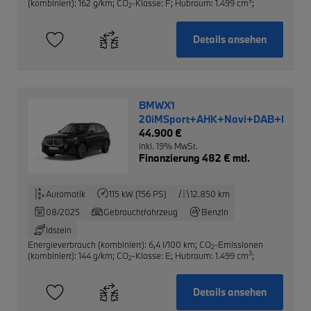
3
(kombiniert): 162 g/km
;
CO
-Klasse: F
;
Hubraum: 1.499 cm
;
2
Details ansehen
BMWX1
20iMSport+AHK+Navi+DAB+LED+
44.900 €
inkl. 19% MwSt.
Finanzierung 482 € mtl.
Automatik
115 kW (156 PS)
12.850 km
08/2025
Gebrauchtfahrzeug
Benzin
Idstein
Energieverbrauch (kombiniert): 6,4 l/100 km
;
CO
-Emissionen
2
3
(kombiniert): 144 g/km
;
CO
-Klasse: E
;
Hubraum: 1.499 cm
;
2
Details ansehen