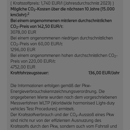
( Kraftstoffpreis: 1,740 EUR/l (Jahresdurchschnitt 2023) )
Mögliche CO
-Kosten über die nächsten 10 Jahre (15.000
2
2
km/Jahr):
Bei einem angenommenen mittleren durchschnittlichen
CO
-Preis von 142,50 EUR/t
:
2
3078,00 EUR
Bei einem angenommenen niedrigen durchschnittlichen
CO
-Preis von 60,00 EUR/t:
2
1296,00 EUR
Bei einem angenommenen hohen durchschnittlichen CO
-
2
Preis von 220,00 EUR/t:
4752,00 EUR
Kraftfahrzeugsteuer:
136,00 EUR/Jahr
Die Informationen erfolgen gemäß der Pkw-
Energieverbrauchskennzeichnungsverordnung. Die
angegebenen Werte wurden nach dem vorgeschriebenen
Messverfahren WLTP (Worldwide harmonised Light-duty
vehicles Test Procedures) ermittelt.
Der Kraftstoffverbrauch und der CO₂-Ausstoß eines Pkw
sind nicht nur von der effizienten Ausnutzung des
Kraftstoffs durch den Pkw, sondern auch vom Fahrstil und