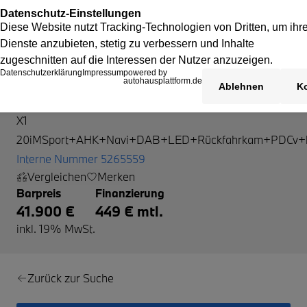
BMW X1
X1
20iMSport+AHK+Navi+DAB+LED+Rückfahrkam+PDCv+
Interne Nummer 5265559
Vergleichen
Merken
Barpreis
Finanzierung
41.900 €
449 € mtl.
inkl. 19% MwSt.
Zurück zur Suche