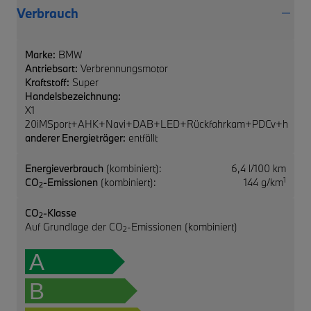
Verbrauch
Marke:
BMW
Antriebsart:
Verbrennungsmotor
Kraftstoff:
Super
Handelsbezeichnung:
X1
20iMSport+AHK+Navi+DAB+LED+Rückfahrkam+PDCv+h
anderer Energieträger:
entfällt
Energieverbrauch
(kombiniert):
6,4 l/100 km
1
CO
-Emissionen
(kombiniert):
144 g/km
2
CO
-Klasse
2
Auf Grundlage der CO
-Emissionen (kombiniert)
2
A
B