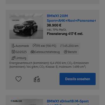
BMWX1 20iM
Sport+AHK+Navi+Panorama+RFK+L
38.900 €
inkl. 19% MwSt.
Finanzierung 417 € mtl.
Automatik
115 kW (156 PS)
45.200 km
02/2025
Gebrauchtfahrzeug
Benzin
Limburg
Energieverbrauch (kombiniert): 6,4 l/100 km
;
CO
-Emissionen
2
3
(kombiniert): 144 g/km
;
CO
-Klasse: E
;
Hubraum: 1.499 cm
;
2
Details ansehen
BMWX1 sDrive18i M-Sport