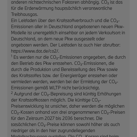
anderen nichttechnischen Faktoren abhängig. CO₂ ist das
für die Erderwärmung hauptsächlich verantwortliche
Treibhausgas.
Ein Leitfaden über den Kraftstoffverbrauch und die CO₂-
Emissionen aller in Deutschland angebotenen neuen Pkw-
Modelle ist unentgeltlich einsehbar an jedem Verkaufsort in
Deutschland, an dem neue Pkw ausgestellt oder
angeboten werden. Der Leitfaden ist auch hier abrufbar:
https://www.dat.de/co2/.
1
Es werden nur die CO₂-Emissionen angegeben, die durch
den Betrieb des Pkw entstehen. CO₂-Emissionen, die
durch die Produktion und Bereitstellung des Pkw sowie
des Kraftstoffes bzw. der Energieträger entstehen oder
vermieden werden, werden bei der Ermittlung der CO₂-
Emissionen gemäß WLTP nicht berücksichtigt.
2
Aufgrund der CO₂-Bepreisung sind künftig Erhöhungen
der Kraftstoffkosten möglich. Die künftige CO₂-
Preisentwicklung ist unsicher, daher werden die möglichen
CO₂-Kosten anhand von drei angenommenen CO₂-Preisen
für den Zeitraum 2027 bis 2036 berechnet. Die
tatsächlichen CO₂-Preise können sowohl höher als auch
niedriger als in den hier zugrundeliegenden
Modellrechnungen ausfallen. Die CO₂-Kosten sind beim