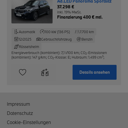
Ad.LED Panorama Sportsitz
37.298 €
inkl. 19% MwSt.
Finanzierung 400 € mtl.
Automatik
100 kW (136 PS)
7.700 km
12/2025
Gebrauchtfahrzeug
Benzin
Rüsselsheim
Energieverbrauch (kombiniert): 7,1 l/100 km
;
CO
-Emissionen
2
3
(kombiniert): 147 g/km
;
CO
-Klasse: E
;
Hubraum: 1.499 cm
;
2
Details ansehen
Impressum
Datenschutz
Cookie-Einstellungen