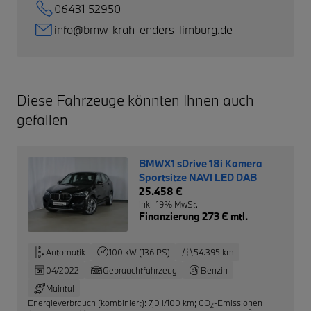
06431 52950
info@bmw-krah-enders-limburg.de
Diese Fahrzeuge könnten Ihnen auch
gefallen
BMWX1 sDrive 18i Kamera
Sportsitze NAVI LED DAB
25.458 €
inkl. 19% MwSt.
Finanzierung 273 € mtl.
Automatik
100 kW (136 PS)
54.395 km
04/2022
Gebrauchtfahrzeug
Benzin
Maintal
Energieverbrauch (kombiniert): 7,0 l/100 km
;
CO
-Emissionen
2