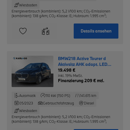
Wiesbaden
Energieverbrauch (kombiniert): 5,2 l/100 km
;
CO
-Emissionen
2
3
(kombiniert): 138 g/km
;
CO
-Klasse: E
;
Hubraum: 1.995 cm
;
2
Details ansehen
BMW218 Active Tourer d
Aktivsitz AHK adapt. LED
Sonnenschutz
19.498 €
inkl. 19% MwSt.
Finanzierung 209 € mtl.
Automatik
110 kW (150 PS)
141.615 km
05/2023
Gebrauchtfahrzeug
Diesel
Wiesbaden
Energieverbrauch (kombiniert): 5,2 l/100 km
;
CO
-Emissionen
2
3
(kombiniert): 138 g/km
;
CO
-Klasse: E
;
Hubraum: 1.995 cm
;
2