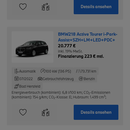
Details ansehen
BMW218 Active Tourer i-Park-
Assist+SZH+LM+LED+PDC+
20.777 €
inkl. 19% MwSt.
Finanzierung 223 € mtl.
Automatik
100 kW (136 PS)
73.731 km
07/2022
Gebrauchtfahrzeug
Benzin
Bad Hersfeld
Energieverbrauch (kombiniert): 6,8 l/100 km
;
CO
-Emissionen
2
3
(kombiniert): 154 g/km
;
CO
-Klasse: E
;
Hubraum: 1.499 cm
;
2
Details ansehen