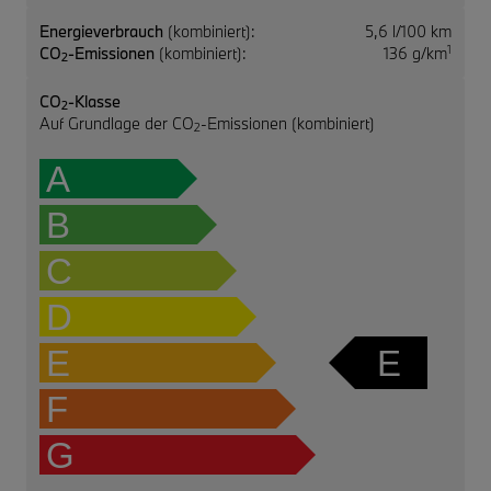
Energieverbrauch
(kombiniert):
5,6 l/100 km
1
CO
-Emissionen
(kombiniert):
136 g/km
2
CO
-Klasse
2
Auf Grundlage der CO
-Emissionen (kombiniert)
2
A
B
C
D
E
E
F
G