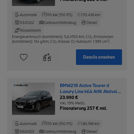
Automatik
110 kW (150 PS)
113.436 km
03/2022
Gebrauchtfahrzeug
Diesel
Rüsselsheim
Energieverbrauch (kombiniert): 5,6 l/100 km
;
CO
-Emissionen
2
3
(kombiniert): 134 g/km
;
CO
-Klasse: D
;
Hubraum: 1.995 cm
;
2
Details ansehen
BMW218 Active Tourer d
Luxury Line h&k AHK Aktivsitz
adapt. LED
23.990 €
inkl. 19% MwSt.
Finanzierung 257 € mtl.
Automatik
110 kW (150 PS)
86.198 km
06/2023
Gebrauchtfahrzeug
Diesel