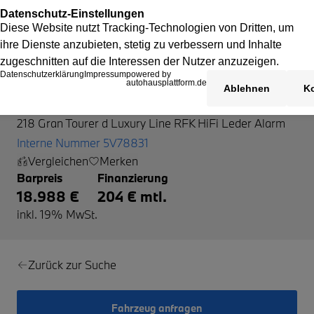
BMW 218 Gran Tourer
218 Gran Tourer d Luxury Line RFK HiFi Leder Alarm
Interne Nummer 5V78831
Vergleichen
Merken
Barpreis
Finanzierung
18.988 €
204 € mtl.
inkl. 19% MwSt.
Zurück zur Suche
Fahrzeug anfragen