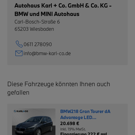
Autohaus Karl + Co. GmbH & Co. KG -
BMW und MINI Autohaus
Carl-Bosch-Straße 6
65203
Wiesbaden
0611 278090
info@bmw-karl-co.de
Diese Fahrzeuge könnten Ihnen auch
gefallen
BMW218 Gran Tourer dA
Advantage LED
Rückfahrkamera
20.698 €
inkl. 19% MwSt.
Finanzierung 222 € mtl.