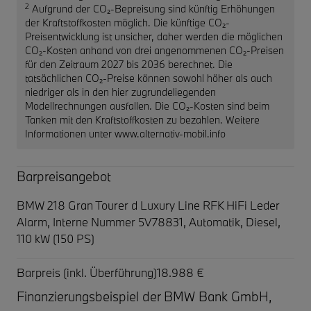
2
Aufgrund der CO₂-Bepreisung sind künftig Erhöhungen
der Kraftstoffkosten möglich. Die künftige CO₂-
Preisentwicklung ist unsicher, daher werden die möglichen
CO₂-Kosten anhand von drei angenommenen CO₂-Preisen
für den Zeitraum 2027 bis 2036 berechnet. Die
tatsächlichen CO₂-Preise können sowohl höher als auch
niedriger als in den hier zugrundeliegenden
Modellrechnungen ausfallen. Die CO₂-Kosten sind beim
Tanken mit den Kraftstoffkosten zu bezahlen. Weitere
Informationen unter www.alternativ-mobil.info
Barpreisangebot
BMW 218 Gran Tourer d Luxury Line RFK HiFi Leder
Alarm,
Interne Nummer 5V78831, Automatik, Diesel,
110 kW (150 PS)
Barpreis (inkl. Überführung)
18.988 €
Finanzierungsbeispiel der BMW Bank GmbH,