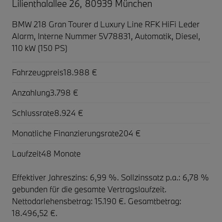
Lilienthalallee 26, 80939 München
BMW 218 Gran Tourer d Luxury Line RFK HiFi Leder
Alarm,
Interne Nummer 5V78831, Automatik, Diesel,
110 kW (150 PS)
Fahrzeugpreis
18.988 €
Anzahlung
3.798 €
Schlussrate
8.924 €
Monatliche Finanzierungsrate
204 €
Laufzeit
48 Monate
Effektiver Jahreszins: 6,99 %. Sollzinssatz p.a.: 6,78 %
gebunden für die gesamte Vertragslaufzeit
.
Nettodarlehensbetrag: 15.190 €. Gesamtbetrag:
18.496,52 €.