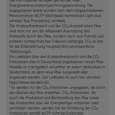
Die Informationen erfolgen gemäß der Pkw-
Energieverbrauchskennzeichnungsverordnung. Die
angegebenen Werte wurden nach dem vorgeschriebenen
Messverfahren WLTP (Worldwide harmonised Light-duty
vehicles Test Procedures) ermittelt.
Der Kraftstoffverbrauch und der CO₂-Ausstoß eines Pkw
sind nicht nur von der effizienten Ausnutzung des
Kraftstoffs durch den Pkw, sondern auch vom Fahrstil und
anderen nichttechnischen Faktoren abhängig. CO₂ ist das
für die Erderwärmung hauptsächlich verantwortliche
Treibhausgas.
Ein Leitfaden über den Kraftstoffverbrauch und die CO₂-
Emissionen aller in Deutschland angebotenen neuen Pkw-
Modelle ist unentgeltlich einsehbar an jedem Verkaufsort in
Deutschland, an dem neue Pkw ausgestellt oder
angeboten werden. Der Leitfaden ist auch hier abrufbar:
https://www.dat.de/co2/.
1
Es werden nur die CO₂-Emissionen angegeben, die durch
den Betrieb des Pkw entstehen. CO₂-Emissionen, die
durch die Produktion und Bereitstellung des Pkw sowie
des Kraftstoffes bzw. der Energieträger entstehen oder
vermieden werden, werden bei der Ermittlung der CO₂-
Emissionen gemäß WLTP nicht berücksichtigt.