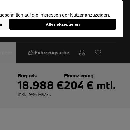
rriere
Fahrzeugsuche
Barpreis
Finanzierung
18.988 €
204 € mtl.
inkl. 19% MwSt.