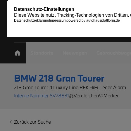
Standorte
Neuwagen
Gebrauchtwag
BMW 218 Gran Tourer
218 Gran Tourer d Luxury Line RFK HiFi Leder Alarm
Interne Nummer 5V78831
Vergleichen
Merken
Zurück zur Suche