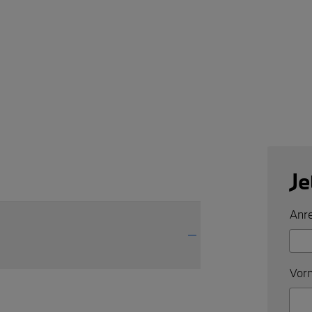
Je
Anre
Vorn