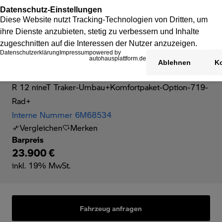
BMW R 12 nineT
R 12 nineT Traker-Umbau+Komfortpaket-Option-719-
Rad+
Interne Nummer 6M68534
Vergleichen
Merken
Barpreis
23.900 €
inkl. 19% MwSt.
Fahrzeug anfragen