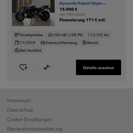
Dynamik-Paket+Style-
Sport+SZH+
15.950 €
inkl. 19% MwSt.
Finanzierung 171 € mtl.
Schaltgetriebe
100 kW (136 PS)
2.132 km
11/2024
Gebrauchtfahrzeug
Benzin
Bad Hersfeld
Details ansehen
Impressum
Datenschutz
Cookie-Einstellungen
Barrierefreiheitserklärung