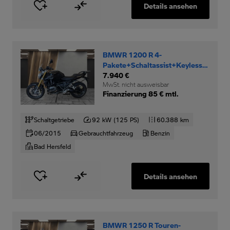
Details ansehen
BMWR 1200 R 4-
Pakete+Schaltassist+Keyless-
Ride+
7.940 €
MwSt. nicht ausweisbar
Finanzierung 85 € mtl.
Schaltgetriebe
92 kW (125 PS)
60.388 km
06/2015
Gebrauchtfahrzeug
Benzin
Bad Hersfeld
Details ansehen
BMWR 1250 R Touren-