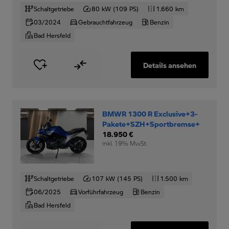
Schaltgetriebe
80 kW (109 PS)
1.660 km
03/2024
Gebrauchtfahrzeug
Benzin
Bad Hersfeld
Details ansehen
BMWR 1300 R Exclusive+3-
Pakete+SZH+Sportbremse+
18.950 €
inkl. 19% MwSt.
Schaltgetriebe
107 kW (145 PS)
1.500 km
06/2025
Vorführfahrzeug
Benzin
Bad Hersfeld