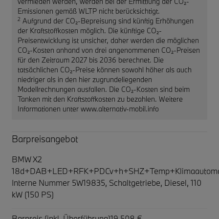
vermieden werden, werden bei der Ermittlung der CO₂-
Emissionen gemäß WLTP nicht berücksichtigt.
2
Aufgrund der CO₂-Bepreisung sind künftig Erhöhungen
der Kraftstoffkosten möglich. Die künftige CO₂-
Preisentwicklung ist unsicher, daher werden die möglichen
CO₂-Kosten anhand von drei angenommenen CO₂-Preisen
für den Zeitraum 2027 bis 2036 berechnet. Die
tatsächlichen CO₂-Preise können sowohl höher als auch
niedriger als in den hier zugrundeliegenden
Modellrechnungen ausfallen. Die CO₂-Kosten sind beim
Tanken mit den Kraftstoffkosten zu bezahlen. Weitere
Informationen unter www.alternativ-mobil.info
Barpreisangebot
BMW X2
18d+DAB+LED+RFK+PDCv+h+SHZ+Temp+Klimaautomat
Interne Nummer 5W19835, Schaltgetriebe, Diesel, 110
kW (150 PS)
Barpreis (inkl. Überführung)
19.508 €