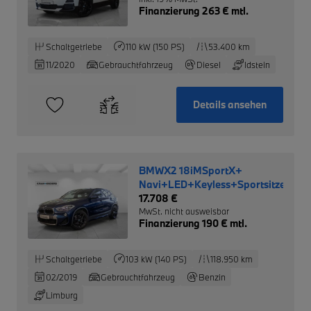
Finanzierung 263 € mtl.
Schaltgetriebe
110 kW (150 PS)
53.400 km
11/2020
Gebrauchtfahrzeug
Diesel
Idstein
Details ansehen
BMWX2 18iMSportX+
Navi+LED+Keyless+Sportsitze+PD
17.708 €
MwSt. nicht ausweisbar
Finanzierung 190 € mtl.
Schaltgetriebe
103 kW (140 PS)
118.950 km
02/2019
Gebrauchtfahrzeug
Benzin
Limburg