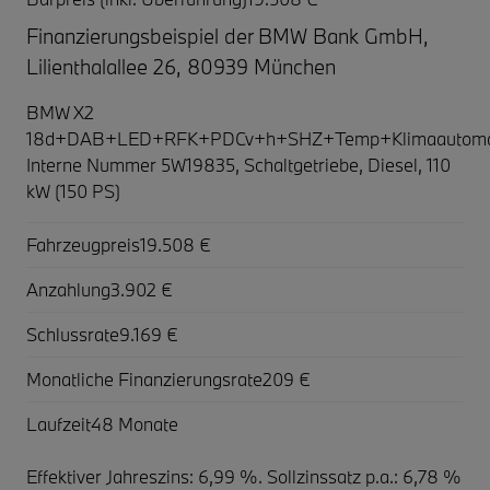
Finanzierungsbeispiel der BMW Bank GmbH,
Lilienthalallee 26, 80939 München
BMW X2
18d+DAB+LED+RFK+PDCv+h+SHZ+Temp+Klimaautomat
Interne Nummer 5W19835, Schaltgetriebe, Diesel, 110
kW (150 PS)
Fahrzeugpreis
19.508 €
Anzahlung
3.902 €
Schlussrate
9.169 €
Monatliche Finanzierungsrate
209 €
Laufzeit
48 Monate
Effektiver Jahreszins: 6,99 %. Sollzinssatz p.a.: 6,78 %