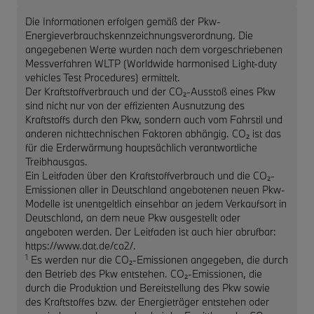
Die Informationen erfolgen gemäß der Pkw-
Energieverbrauchskennzeichnungsverordnung. Die
angegebenen Werte wurden nach dem vorgeschriebenen
Messverfahren WLTP (Worldwide harmonised Light-duty
vehicles Test Procedures) ermittelt.
Der Kraftstoffverbrauch und der CO₂-Ausstoß eines Pkw
sind nicht nur von der effizienten Ausnutzung des
Kraftstoffs durch den Pkw, sondern auch vom Fahrstil und
anderen nichttechnischen Faktoren abhängig. CO₂ ist das
für die Erderwärmung hauptsächlich verantwortliche
Treibhausgas.
Ein Leitfaden über den Kraftstoffverbrauch und die CO₂-
Emissionen aller in Deutschland angebotenen neuen Pkw-
Modelle ist unentgeltlich einsehbar an jedem Verkaufsort in
Deutschland, an dem neue Pkw ausgestellt oder
angeboten werden. Der Leitfaden ist auch hier abrufbar:
https://www.dat.de/co2/.
1
Es werden nur die CO₂-Emissionen angegeben, die durch
den Betrieb des Pkw entstehen. CO₂-Emissionen, die
durch die Produktion und Bereitstellung des Pkw sowie
des Kraftstoffes bzw. der Energieträger entstehen oder