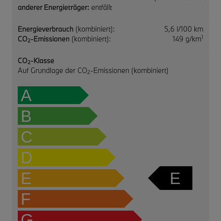
anderer Energieträger:
entfällt
Energieverbrauch
(kombiniert):
5,6 l/100 km
1
CO
-Emissionen
(kombiniert):
149 g/km
2
CO
-Klasse
2
Auf Grundlage der CO
-Emissionen (kombiniert)
2
A
B
C
D
E
E
F
G