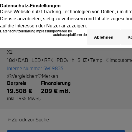
BMW X2
X2
18d+DAB+LED+RFK+PDCv+h+SHZ+Temp+Klimaautoma
Interne Nummer 5W19835
Vergleichen
Merken
Barpreis
Finanzierung
19.508 €
209 € mtl.
inkl. 19% MwSt.
Zurück zur Suche