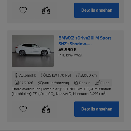
Details ansehen
BMWX2 sDrive20i M Sport
SHZ+Shadow-
Line+Navi+RFK
45.990 €
inkl. 19% MwSt.
Automatik
125 kW (170 PS)
3.000 km
07/2026
Vorführfahrzeug
Benzin
Fulda
Energieverbrauch (kombiniert): 5,8 l/100 km
;
CO
-Emissionen
2
3
(kombiniert): 131 g/km
;
CO
-Klasse: D
;
Hubraum: 1.499 cm
;
2
Details ansehen