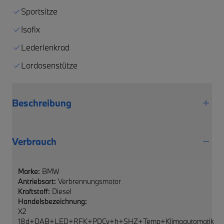
Sportsitze
Isofix
Lederlenkrad
Lordosenstütze
Beschreibung
Verbrauch
Marke:
BMW
Antriebsart:
Verbrennungsmotor
Kraftstoff:
Diesel
Handelsbezeichnung:
X2
18d+DAB+LED+RFK+PDCv+h+SHZ+Temp+Klimaautomatik