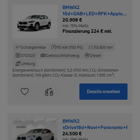
BMWX2
18d+DAB+LED+RFK+Apple
CarPlay+SHZ+Temp+PDCv+h
20.908 €
inkl. 19% MwSt.
Finanzierung 224 € mtl.
Schaltgetriebe
110 kW (150 PS)
113.600 km
07/2023
Gebrauchtfahrzeug
Diesel
Limburg
Energieverbrauch (kombiniert): 5,6 l/100 km
;
CO
-Emissionen
2
3
(kombiniert): 149 g/km
;
CO
-Klasse: E
;
Hubraum: 1.995 cm
;
2
Details ansehen
BMWX2
xDrive18d+Navi+Panorama+RFK+S
24.500 €
inkl. 19% MwSt.