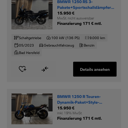
BMWR 1250 RS 3-
Pakete+Sportschalldämpfer+Oil-
Incl.+
15.950 €
MwSt. nicht ausweisbar
Finanzierung 171 € mtl.
Schaltgetriebe
100 kW (136 PS)
9.000 km
05/2023
Gebrauchtfahrzeug
Benzin
Bad Hersfeld
Details ansehen
BMWR 1250 R Touren-
Dynamik-Paket+Style-
Sport+SZH+
15.950 €
inkl. 19% MwSt.
Finanzierung 171 € mtl.