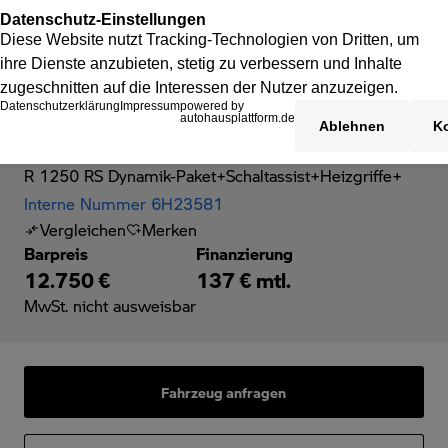
BMW R 1250 RS
R 1250 RS Dynamik-Paket+Schaltassist+Heizgriffe+
Interne Nummer 6H23581
Vergleichen
Merken
Barpreis
Finanzierung
12.750 €
137 € mtl.
MwSt. nicht ausweisbar
Fahrzeug anfragen