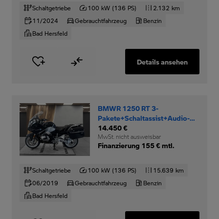
Schaltgetriebe
100 kW (136 PS)
2.132 km
11/2024
Gebrauchtfahrzeug
Benzin
Bad Hersfeld
Details ansehen
BMWR 1250 RT 3-
Pakete+Schaltassist+Audio-
System+Keyless-Ride+
14.450 €
MwSt. nicht ausweisbar
Finanzierung 155 € mtl.
Schaltgetriebe
100 kW (136 PS)
15.639 km
06/2019
Gebrauchtfahrzeug
Benzin
Bad Hersfeld