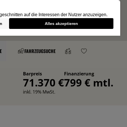
E
FAHRZEUGSUCHE
Barpreis
Finanzierung
71.370 €
799 € mtl.
inkl. 19% MwSt.