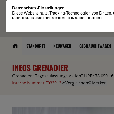
STANDORTE
NEUWAGEN
GEBRAUCHTWAGEN
INEOS GRENADIER
Grenadier *Tageszulassungs-Aktion'' UPE : 78.050,- €
Interne Nummer F033913
Vergleichen
Merken