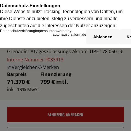
INEOS GRENADIER
Grenadier *Tageszulassungs-Aktion'' UPE : 78.050,- €
Interne Nummer F033913
Vergleichen
Merken
Barpreis
Finanzierung
71.370 €
799 € mtl.
inkl. 19% MwSt.
FAHRZEUG ANFRAGEN