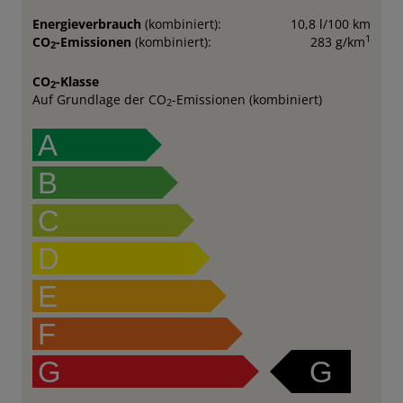
Energieverbrauch
(kombiniert):
10,8 l/100 km
1
CO
-Emissionen
(kombiniert):
283 g/km
2
CO
-Klasse
2
Auf Grundlage der CO
-Emissionen (kombiniert)
2
A
B
C
D
E
F
G
G