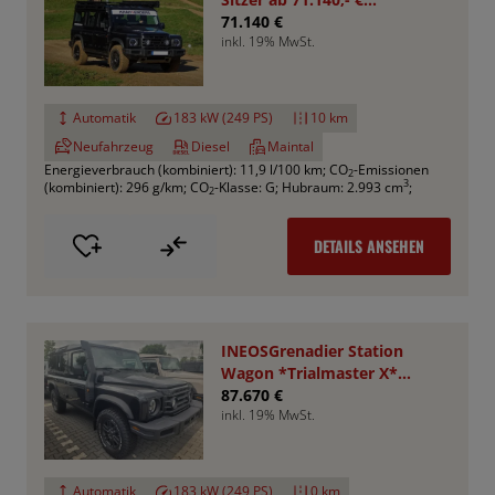
*Bestellfahrzeug*
71.140 €
inkl. 19% MwSt.
Automatik
183 kW (249 PS)
10 km
Neufahrzeug
Diesel
Maintal
Energieverbrauch (kombiniert): 11,9 l/100 km
;
CO
-Emissionen
2
3
(kombiniert): 296 g/km
;
CO
-Klasse: G
;
Hubraum: 2.993 cm
;
2
DETAILS ANSEHEN
INEOSGrenadier Station
Wagon *Trialmaster X*
VA+HA Sperren
87.670 €
inkl. 19% MwSt.
Automatik
183 kW (249 PS)
0 km