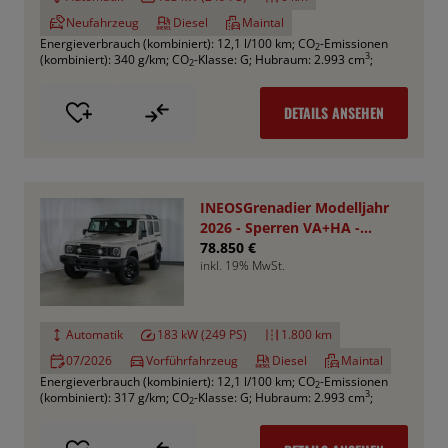
Neufahrzeug
Diesel
Maintal
Energieverbrauch (kombiniert): 12,1 l/100 km
;
CO
-Emissionen
2
3
(kombiniert): 340 g/km
;
CO
-Klasse: G
;
Hubraum: 2.993 cm
;
2
DETAILS ANSEHEN
INEOSGrenadier Modelljahr
2026 - Sperren VA+HA -
Smooth Pack
78.850 €
inkl. 19% MwSt.
Automatik
183 kW (249 PS)
1.800 km
07/2026
Vorführfahrzeug
Diesel
Maintal
Energieverbrauch (kombiniert): 12,1 l/100 km
;
CO
-Emissionen
2
3
(kombiniert): 317 g/km
;
CO
-Klasse: G
;
Hubraum: 2.993 cm
;
2