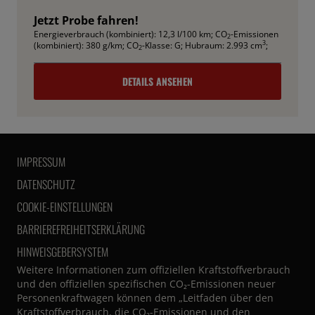
Jetzt Probe fahren!
Energieverbrauch (kombiniert): 12,3 l/100 km
;
CO
-Emissionen
2
3
(kombiniert): 380 g/km
;
CO
-Klasse: G
;
Hubraum: 2.993 cm
;
2
DETAILS ANSEHEN
IMPRESSUM
DATENSCHUTZ
COOKIE-EINSTELLUNGEN
BARRIEREFREIHEITSERKLÄRUNG
HINWEISGEBERSYSTEM
Weitere Informationen zum offiziellen Kraftstoffverbrauch
und den offiziellen spezifischen CO₂-Emissionen neuer
Personenkraftwagen können dem „Leitfaden über den
Kraftstoffverbrauch, die CO₂-Emissionen und den