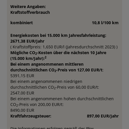
Weitere Angaben:
Kraftstoffverbrauch
kombiniert
10,8 l/100 km
Energiekosten bei 15.000 km Jahresfahrleistung:
2671,38 EUR/Jahr
( Kraftstoffpreis: 1,650 EUR/l (Jahresdurchschnitt 2023) )
Mögliche CO
-Kosten über die nächsten 10 Jahre
2
2
(15.000 km/Jahr):
Bei einem angenommenen mittleren
durchschnittlichen CO
-Preis von 127,00 EUR/t
:
2
5391,15 EUR
Bei einem angenommenen niedrigen
durchschnittlichen CO
-Preis von 60,00 EUR/t:
2
2547,00 EUR
Bei einem angenommenen hohen durchschnittlichen
CO
-Preis von 200,00 EUR/t:
2
8490,00 EUR
Kraftfahrzeugsteuer:
897,00 EUR/Jahr
Die Informationen erfolgen gemäß der Pkw-