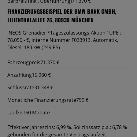
Barpreis (inkl. Überführung)
71.370 €
FINANZIERUNGSBEISPIEL DER BMW BANK GMBH,
LILIENTHALALLEE 26, 80939 MÜNCHEN
INEOS Grenadier *Tageszulassungs-Aktion'' UPE :
78.050,- €,
Interne Nummer F033913, Automatik,
Diesel, 183 kW (249 PS)
Fahrzeugpreis
71.370 €
Anzahlung
15.980 €
Schlussrate
31.348 €
Monatliche Finanzierungsrate
799 €
Laufzeit
60 Monate
Effektiver Jahreszins: 6,99 %. Sollzinssatz p.a.: 6,78 %
gebunden für die gesamte Vertragslaufzeit
.