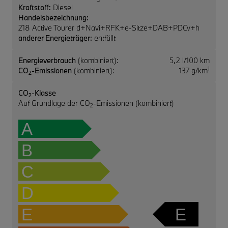
Kraftstoff:
Diesel
Handelsbezeichnung:
218 Active Tourer d+Navi+RFK+e-Sitze+DAB+PDCv+h
anderer Energieträger:
entfällt
Energieverbrauch
(kombiniert):
5,2 l/100 km
1
CO
-Emissionen
(kombiniert):
137 g/km
2
CO
-Klasse
2
Auf Grundlage der CO
-Emissionen (kombiniert)
2
A
B
C
D
E
E