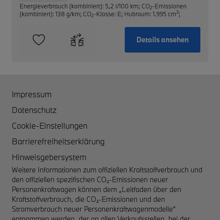
Energieverbrauch (kombiniert): 5,2 l/100 km
;
CO
-Emissionen
2
3
(kombiniert): 138 g/km
;
CO
-Klasse: E
;
Hubraum: 1.995 cm
;
2
Details ansehen
Impressum
Datenschutz
Cookie-Einstellungen
Barrierefreiheitserklärung
Hinweisgebersystem
Weitere Informationen zum offiziellen Kraftstoffverbrauch und
den offiziellen spezifischen CO₂-Emissionen neuer
Personenkraftwagen können dem „Leitfaden über den
Kraftstoffverbrauch, die CO₂-Emissionen und den
Stromverbrauch neuer Personenkraftwagenmodelle“
entnommen werden, der an allen Verkaufsstellen, bei der