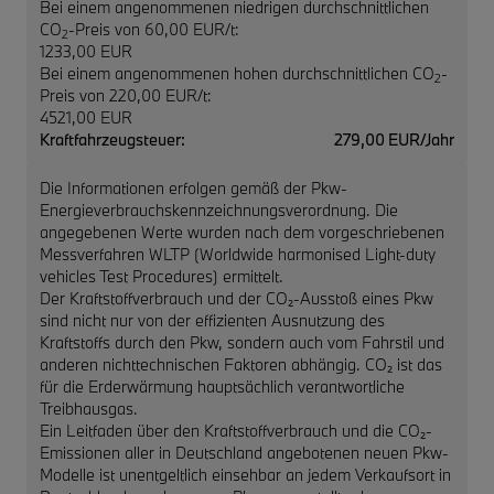
Bei einem angenommenen niedrigen durchschnittlichen
CO
-Preis von 60,00 EUR/t:
2
1233,00 EUR
Bei einem angenommenen hohen durchschnittlichen CO
-
2
Preis von 220,00 EUR/t:
4521,00 EUR
Kraftfahrzeugsteuer:
279,00 EUR/Jahr
Die Informationen erfolgen gemäß der Pkw-
Energieverbrauchskennzeichnungsverordnung. Die
angegebenen Werte wurden nach dem vorgeschriebenen
Messverfahren WLTP (Worldwide harmonised Light-duty
vehicles Test Procedures) ermittelt.
Der Kraftstoffverbrauch und der CO₂-Ausstoß eines Pkw
sind nicht nur von der effizienten Ausnutzung des
Kraftstoffs durch den Pkw, sondern auch vom Fahrstil und
anderen nichttechnischen Faktoren abhängig. CO₂ ist das
für die Erderwärmung hauptsächlich verantwortliche
Treibhausgas.
Ein Leitfaden über den Kraftstoffverbrauch und die CO₂-
Emissionen aller in Deutschland angebotenen neuen Pkw-
Modelle ist unentgeltlich einsehbar an jedem Verkaufsort in