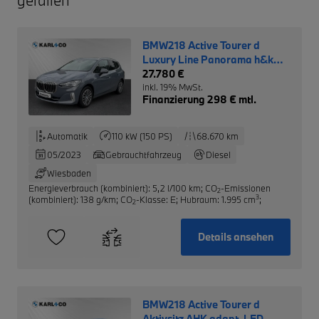
BMW218 Active Tourer d
Luxury Line Panorama h&k
AHK
27.780 €
inkl. 19% MwSt.
Finanzierung 298 € mtl.
Automatik
110 kW (150 PS)
68.670 km
05/2023
Gebrauchtfahrzeug
Diesel
Wiesbaden
Energieverbrauch (kombiniert): 5,2 l/100 km
;
CO
-Emissionen
2
3
(kombiniert): 138 g/km
;
CO
-Klasse: E
;
Hubraum: 1.995 cm
;
2
Details ansehen
BMW218 Active Tourer d
Aktivsitz AHK adapt. LED