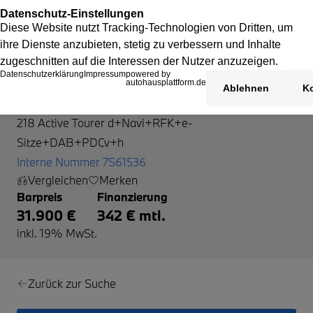
BMW 218 Active Tourer
218 Active Tourer d+Navi+RFK+e-
Sitze+DAB+PDCv+h
Interne Nummer 7S61536
Vergleichen
Merken
Barpreis
Finanzierung
31.900 €
342 € mtl.
inkl. 19% MwSt.
Zurück zur Suche