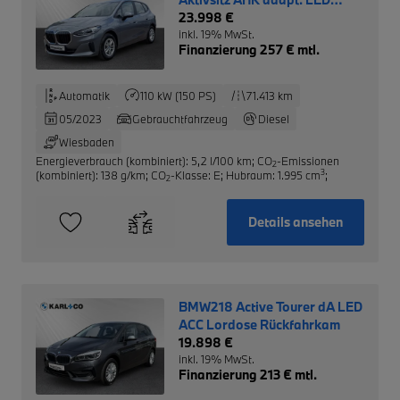
Komfortzugang
23.998 €
inkl. 19% MwSt.
Finanzierung 257 € mtl.
Automatik
110 kW (150 PS)
71.413 km
05/2023
Gebrauchtfahrzeug
Diesel
Wiesbaden
Energieverbrauch (kombiniert): 5,2 l/100 km
;
CO
-Emissionen
2
3
(kombiniert): 138 g/km
;
CO
-Klasse: E
;
Hubraum: 1.995 cm
;
2
Details ansehen
BMW218 Active Tourer dA LED
ACC Lordose Rückfahrkam
19.898 €
inkl. 19% MwSt.
Finanzierung 213 € mtl.