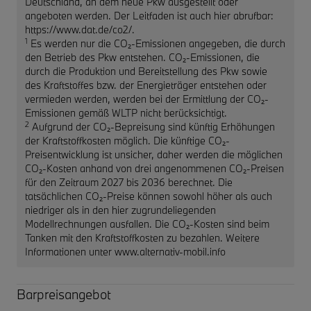
Deutschland, an dem neue Pkw ausgestellt oder
angeboten werden. Der Leitfaden ist auch hier abrufbar:
https://www.dat.de/co2/.
1
Es werden nur die CO₂-Emissionen angegeben, die durch
den Betrieb des Pkw entstehen. CO₂-Emissionen, die
durch die Produktion und Bereitstellung des Pkw sowie
des Kraftstoffes bzw. der Energieträger entstehen oder
vermieden werden, werden bei der Ermittlung der CO₂-
Emissionen gemäß WLTP nicht berücksichtigt.
2
Aufgrund der CO₂-Bepreisung sind künftig Erhöhungen
der Kraftstoffkosten möglich. Die künftige CO₂-
Preisentwicklung ist unsicher, daher werden die möglichen
CO₂-Kosten anhand von drei angenommenen CO₂-Preisen
für den Zeitraum 2027 bis 2036 berechnet. Die
tatsächlichen CO₂-Preise können sowohl höher als auch
niedriger als in den hier zugrundeliegenden
Modellrechnungen ausfallen. Die CO₂-Kosten sind beim
Tanken mit den Kraftstoffkosten zu bezahlen. Weitere
Informationen unter www.alternativ-mobil.info
Barpreisangebot