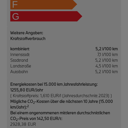
F
G
Weitere Angaben:
Kraftstoffverbrauch
kombiniert
5,2 l/100 km
Innenstadt
7,1 l/100 km
Stadtrand
5,2 l/100 km
Landstraße
4,5 l/100 km
Autobahn
5,2 l/100 km
Energiekosten bei 15.000 km Jahresfahrleistung:
1255,80 EUR/Jahr
( Kraftstoffpreis: 1,610 EUR/l (Jahresdurchschnitt 2023) )
Mögliche CO
-Kosten über die nächsten 10 Jahre (15.000
2
2
km/Jahr):
Bei einem angenommenen mittleren durchschnittlichen
CO
-Preis von 142,50 EUR/t
:
2
2928,38 EUR