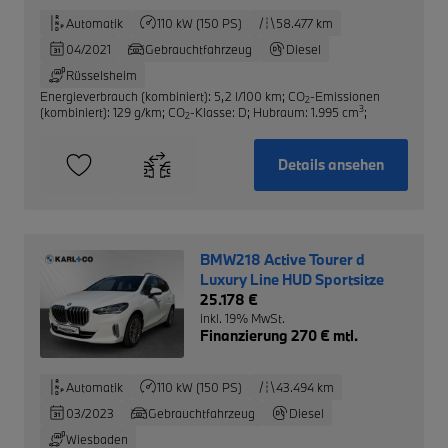
Automatik
110 kW (150 PS)
58.477 km
04/2021
Gebrauchtfahrzeug
Diesel
Rüsselsheim
Energieverbrauch (kombiniert): 5,2 l/100 km
;
CO
-Emissionen
2
3
(kombiniert): 129 g/km
;
CO
-Klasse: D
;
Hubraum: 1.995 cm
;
2
Details ansehen
BMW218 Active Tourer d
Luxury Line HUD Sportsitze
25.178 €
inkl. 19% MwSt.
Finanzierung 270 € mtl.
Automatik
110 kW (150 PS)
43.494 km
03/2023
Gebrauchtfahrzeug
Diesel
Wiesbaden