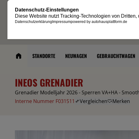
STANDORTE
NEUWAGEN
GEBRAUCHTWAGEN
INEOS GRENADIER
Grenadier Modelljahr 2026 - Sperren VA+HA - Smoot
Interne Nummer F031511
Vergleichen
Merken