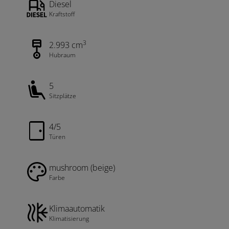
Diesel
Kraftstoff
3
2.993 cm
Hubraum
5
Sitzplätze
4/5
Türen
mushroom (beige)
Farbe
Klimaautomatik
Klimatisierung