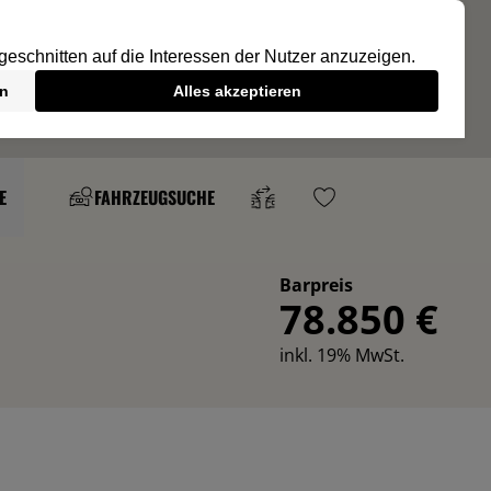
E
FAHRZEUGSUCHE
Barpreis
78.850 €
inkl. 19% MwSt.