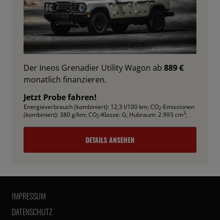
Der Ineos Grenadier Utility Wagon ab
889 €
monatlich finanzieren.
Jetzt Probe fahren!
Energieverbrauch (kombiniert): 12,3 l/100 km
;
CO
-Emissionen
2
3
(kombiniert): 380 g/km
;
CO
-Klasse: G
;
Hubraum: 2.993 cm
;
2
DETAILS ANSEHEN
IMPRESSUM
DATENSCHUTZ