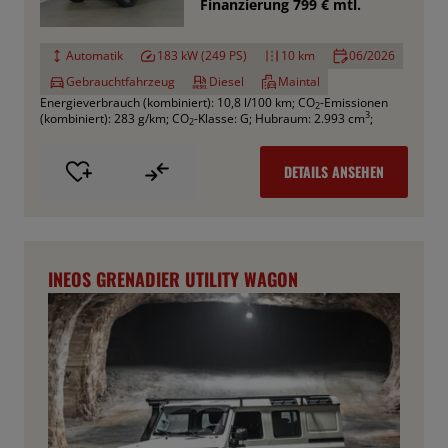
Finanzierung 799 € mtl.
Automatik
183 kW (249 PS)
10 km
06/2026
Gebrauchtfahrzeug
Diesel
Maintal
Energieverbrauch (kombiniert): 10,8 l/100 km
;
CO
-Emissionen
2
3
(kombiniert): 283 g/km
;
CO
-Klasse: G
;
Hubraum: 2.993 cm
;
2
DETAILS ANSEHEN
INEOS GRENADIER UTILITY WAGON