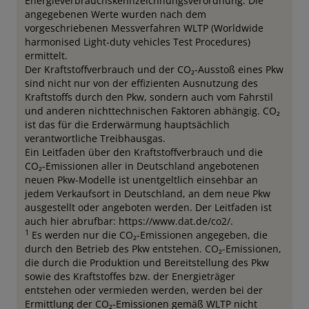
Energieverbrauchskennzeichnungsverordnung. Die
angegebenen Werte wurden nach dem
vorgeschriebenen Messverfahren WLTP (Worldwide
harmonised Light-duty vehicles Test Procedures)
ermittelt.
Der Kraftstoffverbrauch und der CO₂-Ausstoß eines Pkw
sind nicht nur von der effizienten Ausnutzung des
Kraftstoffs durch den Pkw, sondern auch vom Fahrstil
und anderen nichttechnischen Faktoren abhängig. CO₂
ist das für die Erderwärmung hauptsächlich
verantwortliche Treibhausgas.
Ein Leitfaden über den Kraftstoffverbrauch und die
CO₂-Emissionen aller in Deutschland angebotenen
neuen Pkw-Modelle ist unentgeltlich einsehbar an
jedem Verkaufsort in Deutschland, an dem neue Pkw
ausgestellt oder angeboten werden. Der Leitfaden ist
auch hier abrufbar: https://www.dat.de/co2/.
1
Es werden nur die CO₂-Emissionen angegeben, die
durch den Betrieb des Pkw entstehen. CO₂-Emissionen,
die durch die Produktion und Bereitstellung des Pkw
sowie des Kraftstoffes bzw. der Energieträger
entstehen oder vermieden werden, werden bei der
Ermittlung der CO₂-Emissionen gemäß WLTP nicht