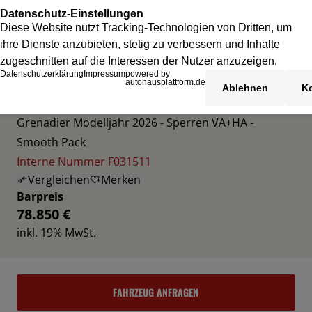
INEOS GRENADIER
Grenadier Modelljahr 2026 - Sperren VA+HA -
Smooth Pack
Interne Nummer F031511
Vergleichen
Merken
Barpreis
78.850 €
inkl. 19% MwSt.
FAHRZEUG ANFRAGEN