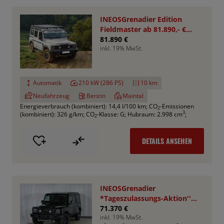
INEOSGrenadier Edition
Fieldmaster ab 81.890,- €
*Bestellfahrzeug*
81.890 €
inkl. 19% MwSt.
Automatik
210 kW (286 PS)
10 km
Neufahrzeug
Benzin
Maintal
Energieverbrauch (kombiniert): 14,4 l/100 km
;
CO
-Emissionen
2
3
(kombiniert): 326 g/km
;
CO
-Klasse: G
;
Hubraum: 2.998 cm
;
2
DETAILS ANSEHEN
INEOSGrenadier
*Tageszulassungs-Aktion''
UPE : 78.050,- €
71.370 €
inkl. 19% MwSt.