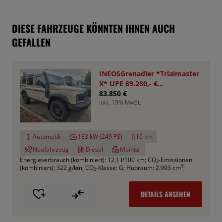
DIESE FAHRZEUGE KÖNNTEN IHNEN AUCH
GEFALLEN
INEOSGrenadier *Trialmaster
X* UPE 89.280,- €
*Aktionspreis*
83.850 €
inkl. 19% MwSt.
Automatik
183 kW (249 PS)
0 km
Neufahrzeug
Diesel
Maintal
Energieverbrauch (kombiniert): 12,1 l/100 km
;
CO
-Emissionen
2
3
(kombiniert): 322 g/km
;
CO
-Klasse: G
;
Hubraum: 2.993 cm
;
2
DETAILS ANSEHEN