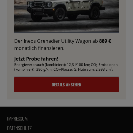
Der Ineos Grenadier Utility Wagon ab
889 €
monatlich finanzieren.
Jetzt Probe fahren!
Energieverbrauch (kombiniert): 12,3 l/100 km
;
CO
-Emissionen
2
3
(kombiniert): 380 g/km
;
CO
-Klasse: G
;
Hubraum: 2.993 cm
;
2
DETAILS ANSEHEN
IMPRESSUM
DATENSCHUTZ