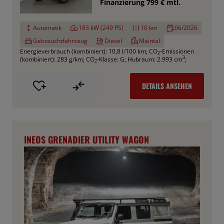
Finanzierung 799 € mtl.
Automatik
183 kW (249 PS)
10 km
06/2026
Gebrauchtfahrzeug
Diesel
Maintal
Energieverbrauch (kombiniert): 10,8 l/100 km
;
CO
-Emissionen
2
3
(kombiniert): 283 g/km
;
CO
-Klasse: G
;
Hubraum: 2.993 cm
;
2
DETAILS ANSEHEN
INEOS GRENADIER UTILITY WAGON