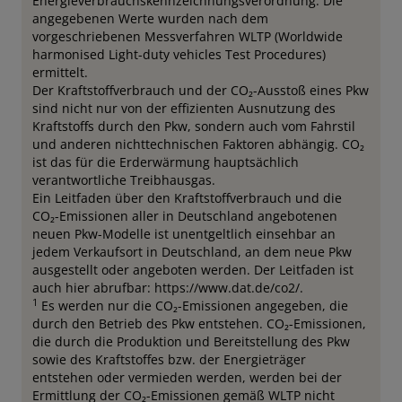
Energieverbrauchskennzeichnungsverordnung. Die
angegebenen Werte wurden nach dem
vorgeschriebenen Messverfahren WLTP (Worldwide
harmonised Light-duty vehicles Test Procedures)
ermittelt.
Der Kraftstoffverbrauch und der CO₂-Ausstoß eines Pkw
sind nicht nur von der effizienten Ausnutzung des
Kraftstoffs durch den Pkw, sondern auch vom Fahrstil
und anderen nichttechnischen Faktoren abhängig. CO₂
ist das für die Erderwärmung hauptsächlich
verantwortliche Treibhausgas.
Ein Leitfaden über den Kraftstoffverbrauch und die
CO₂-Emissionen aller in Deutschland angebotenen
neuen Pkw-Modelle ist unentgeltlich einsehbar an
jedem Verkaufsort in Deutschland, an dem neue Pkw
ausgestellt oder angeboten werden. Der Leitfaden ist
auch hier abrufbar: https://www.dat.de/co2/.
1
Es werden nur die CO₂-Emissionen angegeben, die
durch den Betrieb des Pkw entstehen. CO₂-Emissionen,
die durch die Produktion und Bereitstellung des Pkw
sowie des Kraftstoffes bzw. der Energieträger
entstehen oder vermieden werden, werden bei der
Ermittlung der CO₂-Emissionen gemäß WLTP nicht