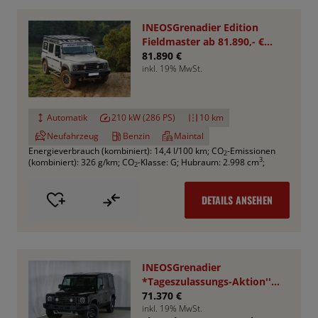
INEOSGrenadier Edition
Fieldmaster ab 81.890,- €
*Bestellfahrzeug*
81.890 €
inkl. 19% MwSt.
Automatik
210 kW (286 PS)
10 km
Neufahrzeug
Benzin
Maintal
Energieverbrauch (kombiniert): 14,4 l/100 km
;
CO
-Emissionen
2
3
(kombiniert): 326 g/km
;
CO
-Klasse: G
;
Hubraum: 2.998 cm
;
2
DETAILS ANSEHEN
INEOSGrenadier
*Tageszulassungs-Aktion''
UPE : 78.050,- €
71.370 €
inkl. 19% MwSt.