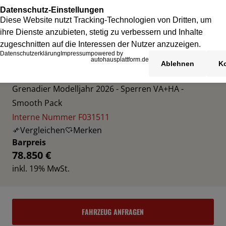
INEOS GRENADIER
Grenadier Modelljahr 2026 - Sperren VA+HA -
Smooth Pack
Interne Nummer F031511
Vergleichen
Merken
Barpreis
78.850 €
inkl. 19% MwSt.
FAHRZEUG ANFRAGEN