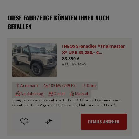
DIESE FAHRZEUGE KÖNNTEN IHNEN AUCH
GEFALLEN
INEOSGrenadier *Trialmaster
X* UPE 89.280,- €
*Aktionspreis*
83.850 €
inkl. 19% MwSt.
Automatik
183 kW (249 PS)
0 km
Neufahrzeug
Diesel
Maintal
Energieverbrauch (kombiniert): 12,1 l/100 km
;
CO
-Emissionen
2
3
(kombiniert): 322 g/km
;
CO
-Klasse: G
;
Hubraum: 2.993 cm
;
2
DETAILS ANSEHEN