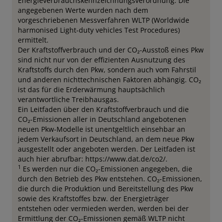
Energieverbrauchskennzeichnungsverordnung. Die
angegebenen Werte wurden nach dem
vorgeschriebenen Messverfahren WLTP (Worldwide
harmonised Light-duty vehicles Test Procedures)
ermittelt.
Der Kraftstoffverbrauch und der CO₂-Ausstoß eines Pkw
sind nicht nur von der effizienten Ausnutzung des
Kraftstoffs durch den Pkw, sondern auch vom Fahrstil
und anderen nichttechnischen Faktoren abhängig. CO₂
ist das für die Erderwärmung hauptsächlich
verantwortliche Treibhausgas.
Ein Leitfaden über den Kraftstoffverbrauch und die
CO₂-Emissionen aller in Deutschland angebotenen
neuen Pkw-Modelle ist unentgeltlich einsehbar an
jedem Verkaufsort in Deutschland, an dem neue Pkw
ausgestellt oder angeboten werden. Der Leitfaden ist
auch hier abrufbar: https://www.dat.de/co2/.
1
Es werden nur die CO₂-Emissionen angegeben, die
durch den Betrieb des Pkw entstehen. CO₂-Emissionen,
die durch die Produktion und Bereitstellung des Pkw
sowie des Kraftstoffes bzw. der Energieträger
entstehen oder vermieden werden, werden bei der
Ermittlung der CO₂-Emissionen gemäß WLTP nicht