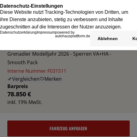
INEOS GRENADIER
Grenadier Modelljahr 2026 - Sperren VA+HA -
Smooth Pack
Interne Nummer F031511
Vergleichen
Merken
Barpreis
78.850 €
inkl. 19% MwSt.
FAHRZEUG ANFRAGEN