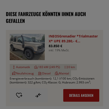
DIESE FAHRZEUGE KÖNNTEN IHNEN AUCH
GEFALLEN
INEOSGrenadier *Trialmaster
X* UPE 89.280,- €
*Aktionspreis*
83.850 €
inkl. 19% MwSt.
Automatik
183 kW (249 PS)
0 km
Neufahrzeug
Diesel
Maintal
Energieverbrauch (kombiniert): 12,1 l/100 km
;
CO
-Emissionen
2
3
(kombiniert): 322 g/km
;
CO
-Klasse: G
;
Hubraum: 2.993 cm
;
2
DETAILS ANSEHEN