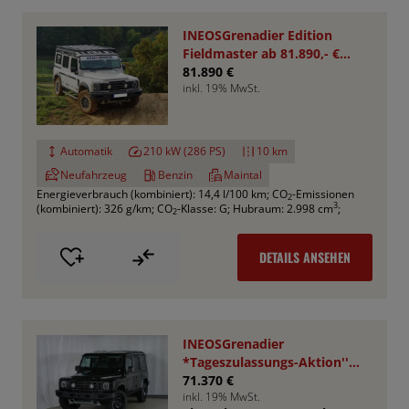
INEOSGrenadier Edition
Fieldmaster ab 81.890,- €
*Bestellfahrzeug*
81.890 €
inkl. 19% MwSt.
Automatik
210 kW (286 PS)
10 km
Neufahrzeug
Benzin
Maintal
Energieverbrauch (kombiniert): 14,4 l/100 km
;
CO
-Emissionen
2
3
(kombiniert): 326 g/km
;
CO
-Klasse: G
;
Hubraum: 2.998 cm
;
2
DETAILS ANSEHEN
INEOSGrenadier
*Tageszulassungs-Aktion''
UPE : 78.050,- €
71.370 €
inkl. 19% MwSt.