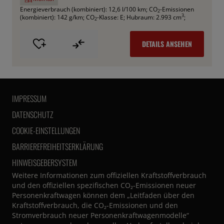
Energieverbrauch (kombiniert): 12,6 l/100 km
;
CO
-Emissionen
2
3
(kombiniert): 142 g/km
;
CO
-Klasse: E
;
Hubraum: 2.993 cm
;
2
DETAILS ANSEHEN
IMPRESSUM
DATENSCHUTZ
COOKIE-EINSTELLUNGEN
BARRIEREFREIHEITSERKLÄRUNG
HINWEISGEBERSYSTEM
Weitere Informationen zum offiziellen Kraftstoffverbrauch
und den offiziellen spezifischen CO₂-Emissionen neuer
Personenkraftwagen können dem „Leitfaden über den
Kraftstoffverbrauch, die CO₂-Emissionen und den
Stromverbrauch neuer Personenkraftwagenmodelle“