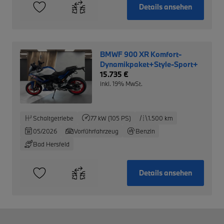
Details ansehen
BMWF 900 XR Komfort-
Dynamikpaket+Style-Sport+
15.735 €
inkl. 19% MwSt.
Schaltgetriebe
77 kW (105 PS)
1.500 km
05/2026
Vorführfahrzeug
Benzin
Bad Hersfeld
Details ansehen