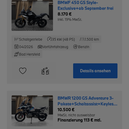
BMWF 450 GS Style-
Exclusive+ab September frei
8.170 €
inkl. 19% MwSt.
Schaltgetriebe
35 kW (48 PS)
1.500 km
04/2026
Vorführfahrzeug
Benzin
Bad Hersfeld
Details ansehen
BMWR 1200 GS Adventure 3-
Pakete+Schaltassist+Keyless-
Ride+
10.500 €
MwSt. nicht ausweisbar
Finanzierung 113 € mtl.