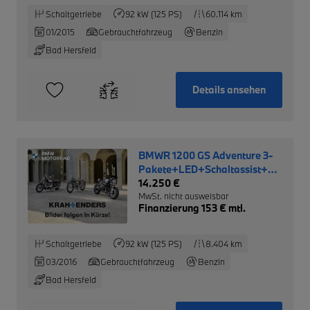
Schaltgetriebe
92 kW (125 PS)
60.114 km
01/2015
Gebrauchtfahrzeug
Benzin
Bad Hersfeld
Details ansehen
BMWR 1200 GS Adventure 3-
Pakete+LED+Schaltassist+Keyless-
Ride+
14.250 €
MwSt. nicht ausweisbar
Finanzierung 153 € mtl.
Schaltgetriebe
92 kW (125 PS)
8.404 km
03/2016
Gebrauchtfahrzeug
Benzin
Bad Hersfeld