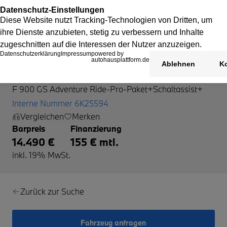
BMW F 900 GS Adventure
F 900 GS Adventure Ride-Pro-Paket+Schaltassist+
Interne Nummer 6K25594
Vergleichen
Merken
Barpreis
Finanzierung
14.490 €
155 € mtl.
inkl. 19% MwSt.
Zurück zur Suche
Fahrzeug anfragen