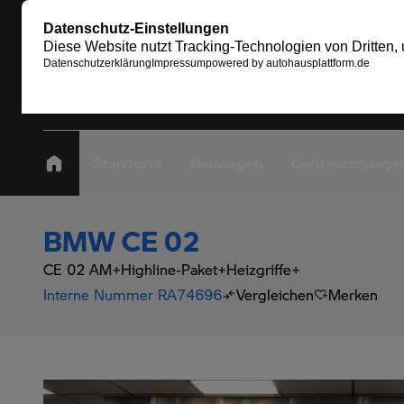
Standorte
Neuwagen
Gebrauchtwage
BMW CE 02
CE 02 AM+Highline-Paket+Heizgriffe+
Interne Nummer RA74696
Vergleichen
Merken