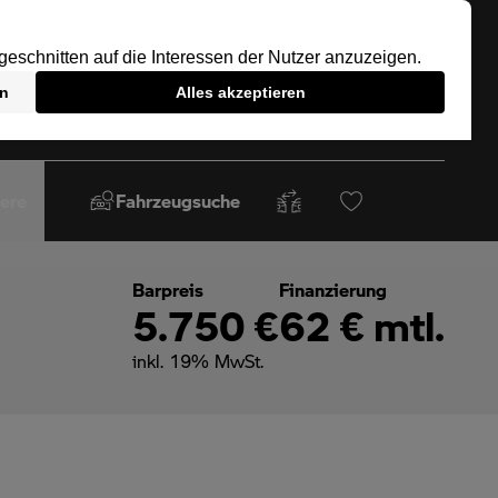
iere
Fahrzeugsuche
Barpreis
Finanzierung
5.750 €
62 € mtl.
inkl. 19% MwSt.