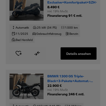
Exclusive+Komfortpaket+SZH+Trittb
8.490 €
inkl. 19% MwSt.
Finanzierung 91 € mtl.
Automatik
25 kW (34 PS)
1.500 km
11/2025
Gebrauchtfahrzeug
Benzin
Bad Hersfeld
Details ansehen
BMWR 1300 GS Triple-
Black+3-Pakete+Automat.-
Schalt
22.900 €
inkl. 19% MwSt.
Finanzierung 246 € mtl.
Automatik
107 kW (145 PS)
5.250 km