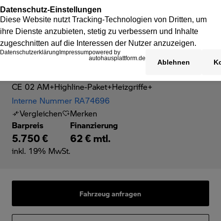
BMW CE 02
CE 02 AM+Highline-Paket+Heizgriffe+
Interne Nummer RA74696
Vergleichen
Merken
Barpreis
Finanzierung
5.750 €
62 € mtl.
inkl. 19% MwSt.
Fahrzeug anfragen