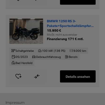
BMWR 1250 RS 3-
Pakete+Sportschalldämpfer+Oil-
Incl.+
15.950 €
MwSt. nicht ausweisbar
Finanzierung 171 € mtl.
Schaltgetriebe
100 kW (136 PS)
9.000 km
05/2023
Gebrauchtfahrzeug
Benzin
Bad Hersfeld
Details ansehen
Impressum