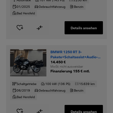
01/2025
Gebrauchtfahrzeug
Benzin
Bad Hersfeld
Details ansehen
BMWR 1250 RT 3-
Pakete+Schaltassist+Audio-
System+Keyless-Ride+
14.450 €
MwSt. nicht ausweisbar
Finanzierung 155 € mtl.
Schaltgetriebe
100 kW (136 PS)
15.639 km
06/2019
Gebrauchtfahrzeug
Benzin
Bad Hersfeld
Details ansehen