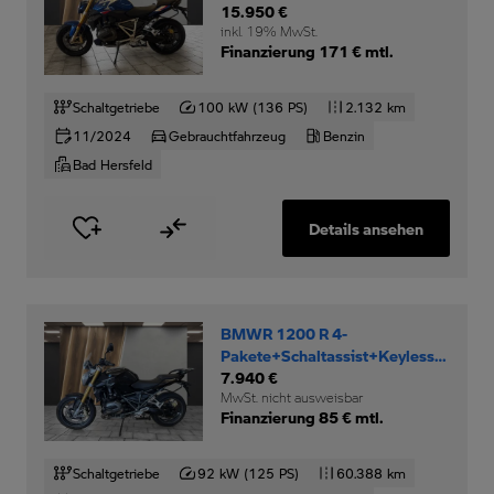
Sport+SZH+
15.950 €
inkl. 19% MwSt.
Finanzierung 171 € mtl.
Schaltgetriebe
100 kW (136 PS)
2.132 km
11/2024
Gebrauchtfahrzeug
Benzin
Bad Hersfeld
Details ansehen
BMWR 1200 R 4-
Pakete+Schaltassist+Keyless-
Ride+
7.940 €
MwSt. nicht ausweisbar
Finanzierung 85 € mtl.
Schaltgetriebe
92 kW (125 PS)
60.388 km