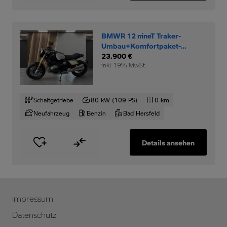
BMWR 12 nineT Traker-
Umbau+Komfortpaket-
Option-719-Rad+
23.900 €
inkl. 19% MwSt.
Schaltgetriebe
80 kW (109 PS)
0 km
Neufahrzeug
Benzin
Bad Hersfeld
Details ansehen
Impressum
Datenschutz