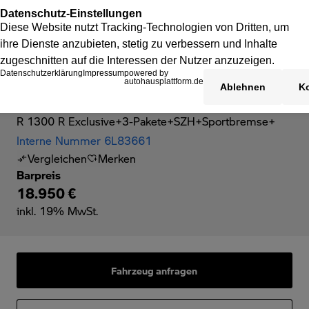
BMW R 1300 R
R 1300 R Exclusive+3-Pakete+SZH+Sportbremse+
Interne Nummer 6L83661
Vergleichen
Merken
Barpreis
18.950 €
inkl. 19% MwSt.
Fahrzeug anfragen