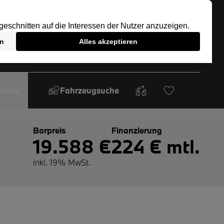
rriere
Fahrzeugsuche
Barpreis
Finanzierung
19.588 €
224 € mtl.
inkl. 19% MwSt.