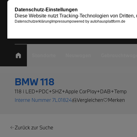
Standorte
Neuwagen
Gebrauchtwag
BMW 118
118 i LED+PDC+SHZ+Apple CarPlay+DAB+Temp
Interne Nummer 7L01824
Vergleichen
Merken
Zurück zur Suche