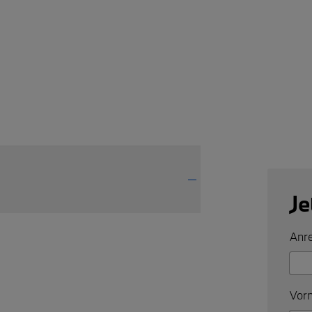
Je
Anre
Vorn