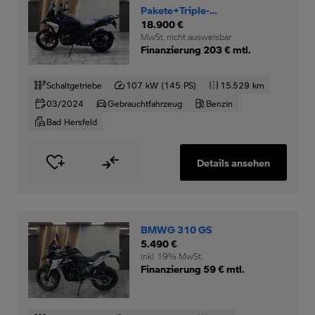
Pakete+Triple-
Black+Motorschutzbügel+
18.900 €
MwSt. nicht ausweisbar
Finanzierung 203 € mtl.
Schaltgetriebe
107 kW (145 PS)
15.529 km
03/2024
Gebrauchtfahrzeug
Benzin
Bad Hersfeld
Details ansehen
BMWG 310 GS
5.490 €
inkl. 19% MwSt.
Finanzierung 59 € mtl.