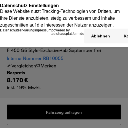
BMW F 450 GS
F 450 GS Style-Exclusive+ab September frei
Interne Nummer RB10055
Vergleichen
Merken
Barpreis
8.170 €
inkl. 19% MwSt.
Fahrzeug anfragen