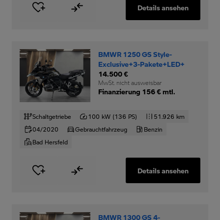
Details ansehen
BMWR 1250 GS Style-
Exclusive+3-Pakete+LED+
14.500 €
MwSt. nicht ausweisbar
Finanzierung 156 € mtl.
Schaltgetriebe
100 kW (136 PS)
51.926 km
04/2020
Gebrauchtfahrzeug
Benzin
Bad Hersfeld
Details ansehen
BMWR 1300 GS 4-