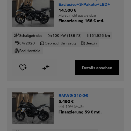
Exclusive+3-Pakete+LED+
14.500 €
MwSt. nicht ausweisbar
Finanzierung 156 € mtl.
Schaltgetriebe
100 kW (136 PS)
51.926 km
04/2020
Gebrauchtfahrzeug
Benzin
Bad Hersfeld
Details ansehen
BMWG 310 GS
5.490 €
inkl. 19% MwSt.
Finanzierung 59 € mtl.