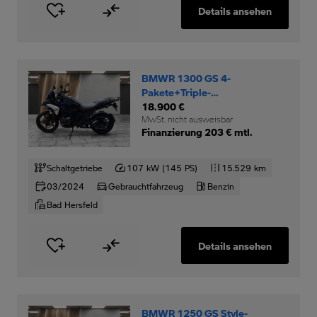
Details ansehen
BMWR 1300 GS 4-
Pakete+Triple-
Black+Motorschutzbügel+
18.900 €
MwSt. nicht ausweisbar
Finanzierung 203 € mtl.
Schaltgetriebe
107 kW (145 PS)
15.529 km
03/2024
Gebrauchtfahrzeug
Benzin
Bad Hersfeld
Details ansehen
BMWR 1250 GS Style-