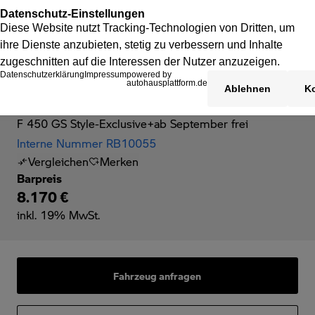
BMW F 450 GS
F 450 GS Style-Exclusive+ab September frei
Interne Nummer RB10055
Vergleichen
Merken
Barpreis
8.170 €
inkl. 19% MwSt.
Fahrzeug anfragen