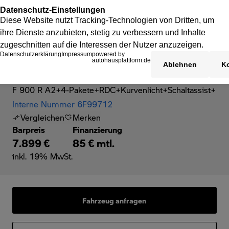
BMW F 900 R
F 900 R A2+4-Pakete+RDC+Kurvenlicht+Schaltassist+
Interne Nummer 6F99712
Vergleichen
Merken
Barpreis
Finanzierung
7.899 €
85 € mtl.
inkl. 19% MwSt.
Fahrzeug anfragen