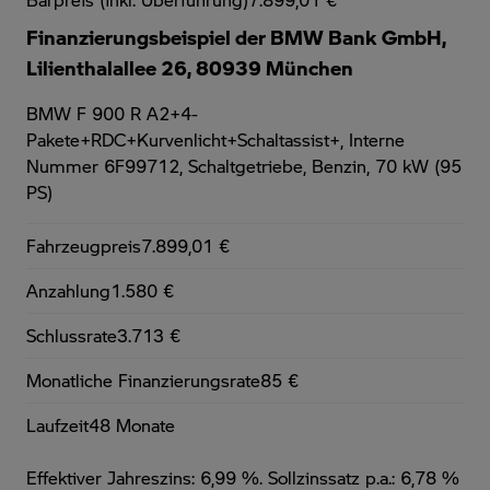
Finanzierungsbeispiel der BMW Bank GmbH,
Lilienthalallee 26, 80939 München
BMW F 900 R A2+4-
Pakete+RDC+Kurvenlicht+Schaltassist+,
Interne
Nummer 6F99712, Schaltgetriebe, Benzin, 70 kW (95
PS)
Fahrzeugpreis
7.899,01 €
Anzahlung
1.580 €
Schlussrate
3.713 €
Monatliche Finanzierungsrate
85 €
Laufzeit
48 Monate
Effektiver Jahreszins: 6,99 %. Sollzinssatz p.a.: 6,78 %