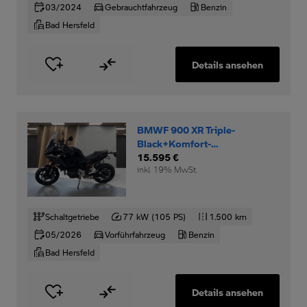
03/2024
Gebrauchtfahrzeug
Benzin
Bad Hersfeld
Details ansehen
BMWF 900 XR Triple-
Black+Komfort-
Dynamikpaket+RDC+
15.595 €
inkl. 19% MwSt.
Schaltgetriebe
77 kW (105 PS)
1.500 km
05/2026
Vorführfahrzeug
Benzin
Bad Hersfeld
Details ansehen