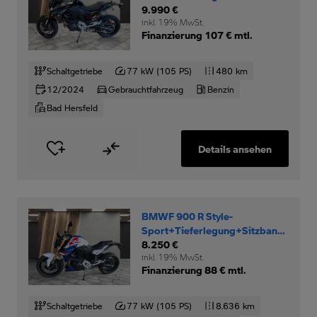
9.990 €
inkl. 19% MwSt.
Finanzierung 107 € mtl.
Schaltgetriebe
77 kW (105 PS)
480 km
12/2024
Gebrauchtfahrzeug
Benzin
Bad Hersfeld
Details ansehen
BMWF 900 R Style-
Sport+Tieferlegung+Sitzbank-
niedrig+
8.250 €
inkl. 19% MwSt.
Finanzierung 88 € mtl.
Schaltgetriebe
77 kW (105 PS)
8.636 km