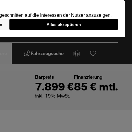
iere
Fahrzeugsuche
Barpreis
Finanzierung
7.899 €
85 € mtl.
inkl. 19% MwSt.