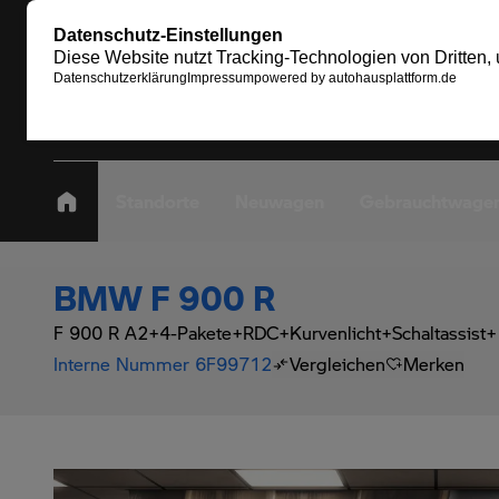
Standorte
Neuwagen
Gebrauchtwage
BMW F 900 R
F 900 R A2+4-Pakete+RDC+Kurvenlicht+Schaltassist+
Interne Nummer 6F99712
Vergleichen
Merken