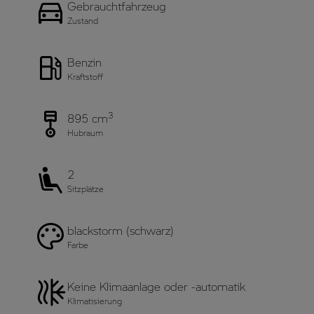
Gebrauchtfahrzeug
Zustand
Benzin
Kraftstoff
3
895 cm
Hubraum
2
Sitzplätze
blackstorm (schwarz)
Farbe
Keine Klimaanlage oder -automatik
Klimatisierung