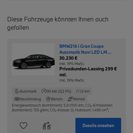
Diese Fahrzeuge könnten Ihnen auch
gefallen
BMW216 i Gran Coupe
Automatik Navi LED LM
Driving Ass.
30.230 €
inkl. 19% MwSt.
Privatkunden-Leasing 299 €
mtl.
inkl. 19% MwSt.
Automatik
90 kW (122 PS)
0 km
Neufahrzeug
Benzin
Maintal
Energieverbrauch (kombiniert): 5,9 l/100 km
;
CO
-Emissionen
2
3
(kombiniert): 133 g/km
;
CO
-Klasse: D
;
Hubraum: 1.499 cm
;
2
Details ansehen