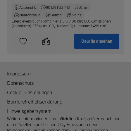
Automatik
90 kW (122 PS)
0 km
Neufahrzeug
Benzin
Mainz
Energieverbrauch (kombiniert): 5,9 l/100 km
;
CO
-Emissionen
2
3
(kombiniert): 133 g/km
;
CO
-Klasse: D
;
Hubraum: 1.499 cm
;
2
Details ansehen
Impressum
Datenschutz
Cookie-Einstellungen
Barrierefreiheitserklärung
Hinweisgebersystem
Weitere Informationen zum offiziellen Kraftstoffverbrauch und
den offiziellen spezifischen CO₂-Emissionen neuer
Personenkraftwagen können dem „Leitfaden über den