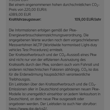
Bei einem angenommenen hohen durchschnittlichen CO
-
2
Preis von 220,00 EUR/t:
4389,00 EUR
Kraftfahrzeugsteuer:
109,00 EUR/Jahr
Die Informationen erfolgen gemäß der Pkw-
Energieverbrauchskennzeichnungsverordnung. Die
angegebenen Werte wurden nach dem vorgeschriebenen
Messverfahren WLTP (Worldwide harmonised Light-duty
vehicles Test Procedures) ermittelt.
Der Kraftstoffverbrauch und der CO₂-Ausstoß eines Pkw
sind nicht nur von der effizienten Ausnutzung des
Kraftstoffs durch den Pkw, sondern auch vom Fahrstil und
anderen nichttechnischen Faktoren abhängig. CO₂ ist das
für die Erderwärmung hauptsächlich verantwortliche
Treibhausgas.
Ein Leitfaden über den Kraftstoffverbrauch und die CO₂-
Emissionen aller in Deutschland angebotenen neuen Pkw-
Modelle ist unentgeltlich einsehbar an jedem Verkaufsort in
Deutschland, an dem neue Pkw ausgestellt oder
angeboten werden. Der Leitfaden ist auch hier abrufbar:
https://www.dat.de/co2/.