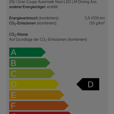
216 i Gran Coupe Automatik Navi LED LM Driving Ass.
anderer Energieträger:
entfällt
Energieverbrauch
(kombiniert):
5,9 l/100 km
1
CO
-Emissionen
(kombiniert):
133 g/km
2
CO
-Klasse
2
Auf Grundlage der CO
-Emissionen (kombiniert)
2
A
B
C
D
D
E
F