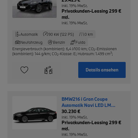
inkl. 19% MwSt.
Privatkunden-Leasing 299 €
mtl.
inkl. 19% MwSt.
Automatik
90 kW (122 PS)
0 km
Neufahrzeug
Benzin
Fulda
Energieverbrauch (kombiniert): 6,4 l/100 km
;
CO
-Emissionen
2
3
(kombiniert): 144 g/km
;
CO
-Klasse: E
;
Hubraum: 1.499 cm
;
2
Details ansehen
BMW216 i Gran Coupe
Automatik Navi LED LM
Driving Ass.
30.230 €
inkl. 19% MwSt.
Privatkunden-Leasing 299 €
mtl.
inkl. 19% MwSt.