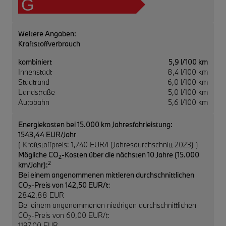
G
Weitere Angaben:
Kraftstoffverbrauch
kombiniert
5,9 l/100 km
Innenstadt
8,4 l/100 km
Stadtrand
6,0 l/100 km
Landstraße
5,0 l/100 km
Autobahn
5,6 l/100 km
Energiekosten bei 15.000 km Jahresfahrleistung:
1543,44 EUR/Jahr
( Kraftstoffpreis: 1,740 EUR/l (Jahresdurchschnitt 2023) )
Mögliche CO
-Kosten über die nächsten 10 Jahre (15.000
2
2
km/Jahr):
Bei einem angenommenen mittleren durchschnittlichen
CO
-Preis von 142,50 EUR/t
:
2
2842,88 EUR
Bei einem angenommenen niedrigen durchschnittlichen
CO
-Preis von 60,00 EUR/t:
2
1197,00 EUR