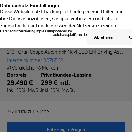
BMW 216
216 i Gran Coupe Automatik Navi LED LM Driving Ass.
Interne Nummer 9876542
Vergleichen
Merken
Barpreis
Privatkunden-Leasing
29.490 €
299 € mtl.
inkl. 19% MwSt.
inkl. 19% MwSt.
Zurück zur Suche
Fahrzeug anfragen