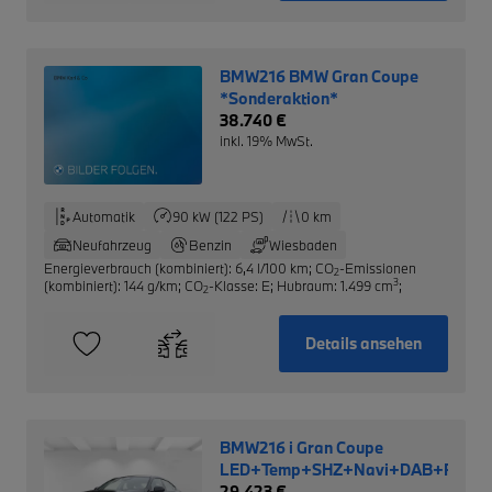
BMW216 BMW Gran Coupe
*Sonderaktion*
38.740 €
inkl. 19% MwSt.
Automatik
90 kW (122 PS)
0 km
Neufahrzeug
Benzin
Wiesbaden
Energieverbrauch (kombiniert): 6,4 l/100 km
;
CO
-Emissionen
2
3
(kombiniert): 144 g/km
;
CO
-Klasse: E
;
Hubraum: 1.499 cm
;
2
Details ansehen
BMW216 i Gran Coupe
LED+Temp+SHZ+Navi+DAB+RFK
29.423 €