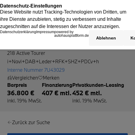
BMW 218 Active Tourer
218 Active Tourer
i+Navi+DAB+Leder+RFK+SHZ+PDCv+h
Interne Nummer 7U43029
Vergleichen
Merken
Barpreis
Finanzierung
Privatkunden-Leasing
36.800 €
407 € mtl.
452 € mtl.
inkl. 19% MwSt.
inkl. 19% MwSt.
Zurück zur Suche