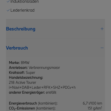
Induktionsladen
Lederlenkrad
Beschreibung
Verbrauch
Marke:
BMW
Antriebsart:
Verbrennungsmotor
Kraftstoff:
Super
Handelsbezeichnung:
218 Active Tourer
i+Navi+DAB+Leder+RFK+SHZ+PDCv+h
anderer Energieträger:
entfällt
Energieverbrauch
(kombiniert):
6,7 l/100 km
1
CO
-Emissionen
(kombiniert):
151 g/km
2