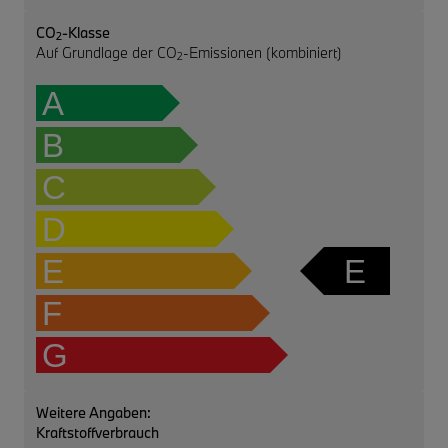
CO
-Klasse
2
Auf Grundlage der CO
-Emissionen (kombiniert)
2
A
B
C
D
E
E
F
G
Weitere Angaben:
Kraftstoffverbrauch