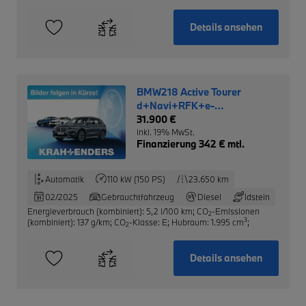
Details ansehen
BMW218 Active Tourer
d+Navi+RFK+e-
Sitze+DAB+PDCv+h
31.900 €
inkl. 19% MwSt.
Finanzierung 342 € mtl.
Automatik
110 kW (150 PS)
23.650 km
02/2025
Gebrauchtfahrzeug
Diesel
Idstein
Energieverbrauch (kombiniert): 5,2 l/100 km
;
CO
-Emissionen
2
3
(kombiniert): 137 g/km
;
CO
-Klasse: E
;
Hubraum: 1.995 cm
;
2
Details ansehen