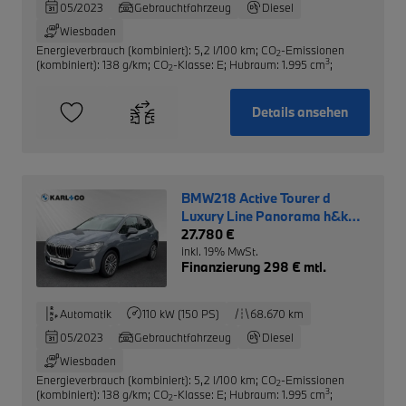
05/2023
Gebrauchtfahrzeug
Diesel
Wiesbaden
Energieverbrauch (kombiniert): 5,2 l/100 km
;
CO
-Emissionen
2
3
(kombiniert): 138 g/km
;
CO
-Klasse: E
;
Hubraum: 1.995 cm
;
2
Details ansehen
BMW218 Active Tourer d
Luxury Line Panorama h&k
AHK
27.780 €
inkl. 19% MwSt.
Finanzierung 298 € mtl.
Automatik
110 kW (150 PS)
68.670 km
05/2023
Gebrauchtfahrzeug
Diesel
Wiesbaden
Energieverbrauch (kombiniert): 5,2 l/100 km
;
CO
-Emissionen
2
3
(kombiniert): 138 g/km
;
CO
-Klasse: E
;
Hubraum: 1.995 cm
;
2