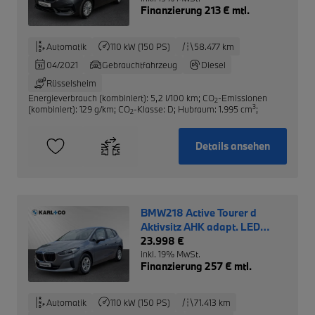
Finanzierung 213 € mtl.
Automatik
110 kW (150 PS)
58.477 km
04/2021
Gebrauchtfahrzeug
Diesel
Rüsselsheim
Energieverbrauch (kombiniert): 5,2 l/100 km
;
CO
-Emissionen
2
3
(kombiniert): 129 g/km
;
CO
-Klasse: D
;
Hubraum: 1.995 cm
;
2
Details ansehen
BMW218 Active Tourer d
Aktivsitz AHK adapt. LED
Komfortzugang
23.998 €
inkl. 19% MwSt.
Finanzierung 257 € mtl.
Automatik
110 kW (150 PS)
71.413 km