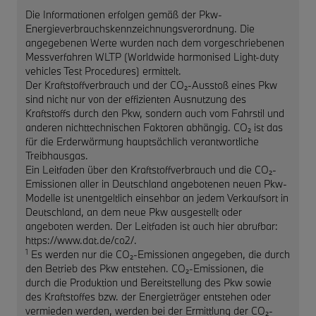
Die Informationen erfolgen gemäß der Pkw-
Energieverbrauchskennzeichnungsverordnung. Die
angegebenen Werte wurden nach dem vorgeschriebenen
Messverfahren WLTP (Worldwide harmonised Light-duty
vehicles Test Procedures) ermittelt.
Der Kraftstoffverbrauch und der CO₂-Ausstoß eines Pkw
sind nicht nur von der effizienten Ausnutzung des
Kraftstoffs durch den Pkw, sondern auch vom Fahrstil und
anderen nichttechnischen Faktoren abhängig. CO₂ ist das
für die Erderwärmung hauptsächlich verantwortliche
Treibhausgas.
Ein Leitfaden über den Kraftstoffverbrauch und die CO₂-
Emissionen aller in Deutschland angebotenen neuen Pkw-
Modelle ist unentgeltlich einsehbar an jedem Verkaufsort in
Deutschland, an dem neue Pkw ausgestellt oder
angeboten werden. Der Leitfaden ist auch hier abrufbar:
https://www.dat.de/co2/.
1
Es werden nur die CO₂-Emissionen angegeben, die durch
den Betrieb des Pkw entstehen. CO₂-Emissionen, die
durch die Produktion und Bereitstellung des Pkw sowie
des Kraftstoffes bzw. der Energieträger entstehen oder
vermieden werden, werden bei der Ermittlung der CO₂-