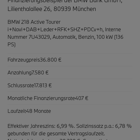
Lilienthalallee 26, 80939 München
BMW 218 Active Tourer
i+Navi+DAB+Leder+RFK+SHZ+PDCv+h,
Interne
Nummer 7U43029, Automatik, Benzin, 100 kW (136
PS)
Fahrzeugpreis
36.800 €
Anzahlung
7.580 €
Schlussrate
17.813 €
Monatliche Finanzierungsrate
407 €
Laufzeit
48 Monate
Effektiver Jahreszins: 6,99 %. Sollzinssatz p.a.: 6,78 %
gebunden für die gesamte Vertragslaufzeit
.