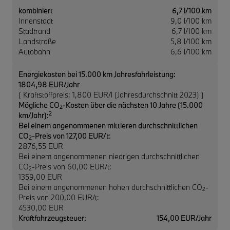
kombiniert
6,7 l/100 km
Innenstadt
9,0 l/100 km
Stadtrand
6,7 l/100 km
Landstraße
5,8 l/100 km
Autobahn
6,6 l/100 km
Energiekosten bei 15.000 km Jahresfahrleistung:
1804,98 EUR/Jahr
( Kraftstoffpreis: 1,800 EUR/l (Jahresdurchschnitt 2023) )
Mögliche CO
-Kosten über die nächsten 10 Jahre (15.000
2
2
km/Jahr):
Bei einem angenommenen mittleren durchschnittlichen
CO
-Preis von 127,00 EUR/t
:
2
2876,55 EUR
Bei einem angenommenen niedrigen durchschnittlichen
CO
-Preis von 60,00 EUR/t:
2
1359,00 EUR
Bei einem angenommenen hohen durchschnittlichen CO
-
2
Preis von 200,00 EUR/t:
4530,00 EUR
Kraftfahrzeugsteuer:
154,00 EUR/Jahr