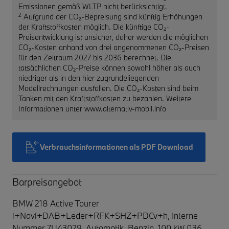
Emissionen gemäß WLTP nicht berücksichtigt.
2
Aufgrund der CO₂-Bepreisung sind künftig Erhöhungen
der Kraftstoffkosten möglich. Die künftige CO₂-
Preisentwicklung ist unsicher, daher werden die möglichen
CO₂-Kosten anhand von drei angenommenen CO₂-Preisen
für den Zeitraum 2027 bis 2036 berechnet. Die
tatsächlichen CO₂-Preise können sowohl höher als auch
niedriger als in den hier zugrundeliegenden
Modellrechnungen ausfallen. Die CO₂-Kosten sind beim
Tanken mit den Kraftstoffkosten zu bezahlen. Weitere
Informationen unter www.alternativ-mobil.info
Verbrauchsinformationen als PDF Download
Barpreisangebot
BMW 218 Active Tourer
i+Navi+DAB+Leder+RFK+SHZ+PDCv+h,
Interne
Nummer 7U43029, Automatik, Benzin, 100 kW (136