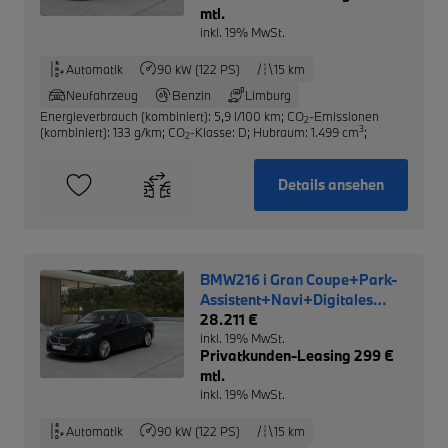
mtl.
inkl. 19% MwSt.
Automatik
90 kW (122 PS)
15 km
Neufahrzeug
Benzin
Limburg
Energieverbrauch (kombiniert): 5,9 l/100 km
;
CO
-Emissionen
2
3
(kombiniert): 133 g/km
;
CO
-Klasse: D
;
Hubraum: 1.499 cm
;
2
Details ansehen
BMW216 i Gran Coupe+Park-
Assistent+Navi+Digitales
Cockpit+LED+Klimaautom
28.211 €
inkl. 19% MwSt.
Privatkunden-Leasing 299 €
mtl.
inkl. 19% MwSt.
Automatik
90 kW (122 PS)
15 km