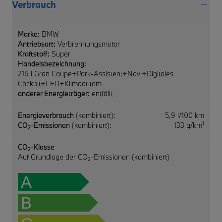
Verbrauch
Marke:
BMW
Antriebsart:
Verbrennungsmotor
Kraftstoff:
Super
Handelsbezeichnung:
216 i Gran Coupe+Park-Assistent+Navi+Digitales
Cockpit+LED+Klimaautom
anderer Energieträger:
entfällt
Energieverbrauch
(kombiniert):
5,9 l/100 km
1
CO
-Emissionen
(kombiniert):
133 g/km
2
CO
-Klasse
2
Auf Grundlage der CO
-Emissionen (kombiniert)
2
A
B