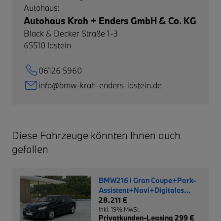
Autohaus:
Autohaus Krah + Enders GmbH & Co. KG
Black & Decker Straße 1-3
65510
Idstein
06126 5960
info@bmw-krah-enders-idstein.de
Diese Fahrzeuge könnten Ihnen auch
gefallen
BMW216 i Gran Coupe+Park-
Assistent+Navi+Digitales
Cockpit+LED+Klimaautom
28.211 €
inkl. 19% MwSt.
Privatkunden-Leasing 299 €