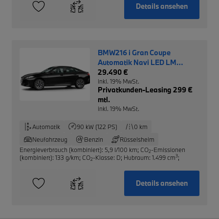
Details ansehen
BMW216 i Gran Coupe
Automatik Navi LED LM
Driving Ass.
29.490 €
inkl. 19% MwSt.
Privatkunden-Leasing 299 €
mtl.
inkl. 19% MwSt.
Automatik
90 kW (122 PS)
0 km
Neufahrzeug
Benzin
Rüsselsheim
Energieverbrauch (kombiniert): 5,9 l/100 km
;
CO
-Emissionen
2
3
(kombiniert): 133 g/km
;
CO
-Klasse: D
;
Hubraum: 1.499 cm
;
2
Details ansehen