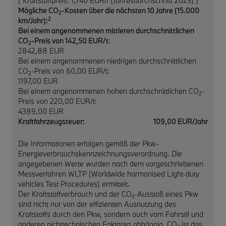
( Kraftstoffpreis: 1,740 EUR/l (Jahresdurchschnitt 2023) )
Mögliche CO
-Kosten über die nächsten 10 Jahre (15.000
2
2
km/Jahr):
Bei einem angenommenen mittleren durchschnittlichen
CO
-Preis von 142,50 EUR/t
:
2
2842,88 EUR
Bei einem angenommenen niedrigen durchschnittlichen
CO
-Preis von 60,00 EUR/t:
2
1197,00 EUR
Bei einem angenommenen hohen durchschnittlichen CO
-
2
Preis von 220,00 EUR/t:
4389,00 EUR
Kraftfahrzeugsteuer:
109,00 EUR/Jahr
Die Informationen erfolgen gemäß der Pkw-
Energieverbrauchskennzeichnungsverordnung. Die
angegebenen Werte wurden nach dem vorgeschriebenen
Messverfahren WLTP (Worldwide harmonised Light-duty
vehicles Test Procedures) ermittelt.
Der Kraftstoffverbrauch und der CO₂-Ausstoß eines Pkw
sind nicht nur von der effizienten Ausnutzung des
Kraftstoffs durch den Pkw, sondern auch vom Fahrstil und
anderen nichttechnischen Faktoren abhängig. CO₂ ist das