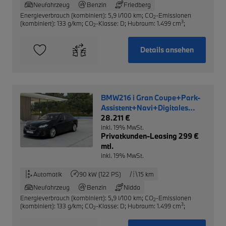
Neufahrzeug
Benzin
Friedberg
Energieverbrauch (kombiniert): 5,9 l/100 km
;
CO
-Emissionen
2
3
(kombiniert): 133 g/km
;
CO
-Klasse: D
;
Hubraum: 1.499 cm
;
2
Details ansehen
BMW216 i Gran Coupe+Park-
Assistent+Navi+Digitales
Cockpit+LED+Klimaautom
28.211 €
inkl. 19% MwSt.
Privatkunden-Leasing 299 €
mtl.
inkl. 19% MwSt.
Automatik
90 kW (122 PS)
15 km
Neufahrzeug
Benzin
Nidda
Energieverbrauch (kombiniert): 5,9 l/100 km
;
CO
-Emissionen
2
3
(kombiniert): 133 g/km
;
CO
-Klasse: D
;
Hubraum: 1.499 cm
;
2