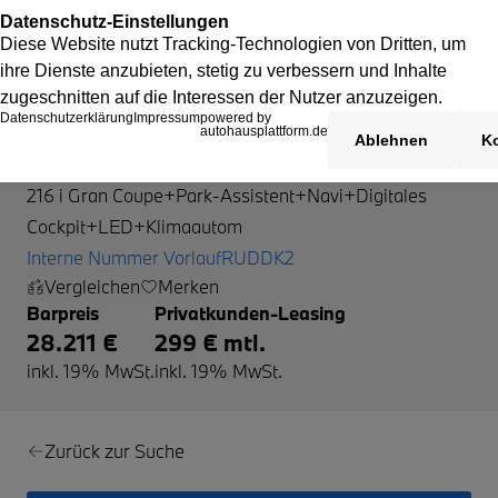
BMW 216
216 i Gran Coupe+Park-Assistent+Navi+Digitales
Cockpit+LED+Klimaautom
Interne Nummer VorlaufRUDDK2
Vergleichen
Merken
Barpreis
Privatkunden-Leasing
28.211 €
299 € mtl.
inkl. 19% MwSt.
inkl. 19% MwSt.
Zurück zur Suche