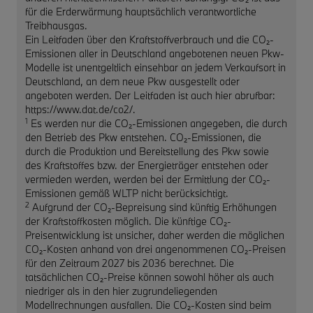
für die Erderwärmung hauptsächlich verantwortliche
Treibhausgas.
Ein Leitfaden über den Kraftstoffverbrauch und die CO₂-
Emissionen aller in Deutschland angebotenen neuen Pkw-
Modelle ist unentgeltlich einsehbar an jedem Verkaufsort in
Deutschland, an dem neue Pkw ausgestellt oder
angeboten werden. Der Leitfaden ist auch hier abrufbar:
https://www.dat.de/co2/.
1
Es werden nur die CO₂-Emissionen angegeben, die durch
den Betrieb des Pkw entstehen. CO₂-Emissionen, die
durch die Produktion und Bereitstellung des Pkw sowie
des Kraftstoffes bzw. der Energieträger entstehen oder
vermieden werden, werden bei der Ermittlung der CO₂-
Emissionen gemäß WLTP nicht berücksichtigt.
2
Aufgrund der CO₂-Bepreisung sind künftig Erhöhungen
der Kraftstoffkosten möglich. Die künftige CO₂-
Preisentwicklung ist unsicher, daher werden die möglichen
CO₂-Kosten anhand von drei angenommenen CO₂-Preisen
für den Zeitraum 2027 bis 2036 berechnet. Die
tatsächlichen CO₂-Preise können sowohl höher als auch
niedriger als in den hier zugrundeliegenden
Modellrechnungen ausfallen. Die CO₂-Kosten sind beim