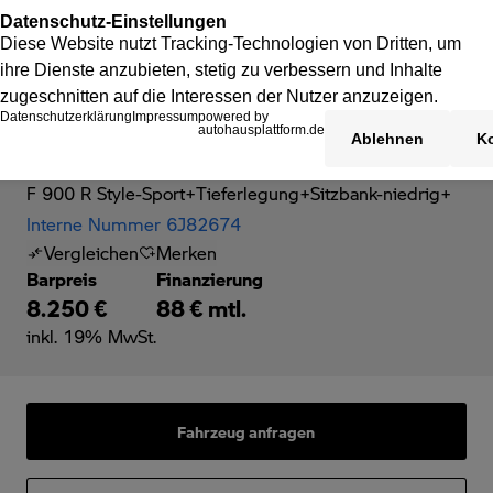
BMW F 900 R
F 900 R Style-Sport+Tieferlegung+Sitzbank-niedrig+
Interne Nummer 6J82674
Vergleichen
Merken
Barpreis
Finanzierung
8.250 €
88 € mtl.
inkl. 19% MwSt.
Fahrzeug anfragen