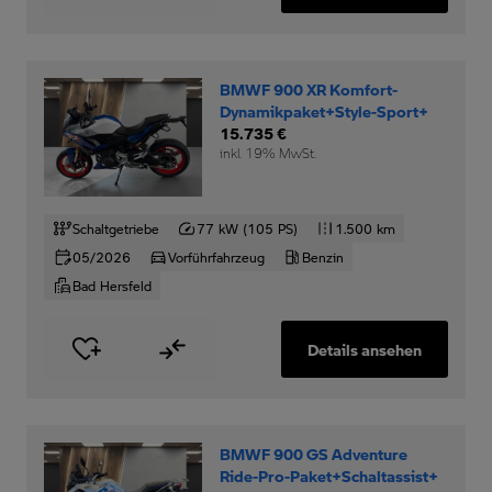
BMWF 900 XR Komfort-
Dynamikpaket+Style-Sport+
15.735 €
inkl. 19% MwSt.
Schaltgetriebe
77 kW (105 PS)
1.500 km
05/2026
Vorführfahrzeug
Benzin
Bad Hersfeld
Details ansehen
BMWF 900 GS Adventure
Ride-Pro-Paket+Schaltassist+