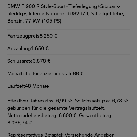
BMW F 900 R Style-Sport+Tieferlegung+Sitzbank-
niedrig+,
Interne Nummer 6J82674, Schaltgetriebe,
Benzin, 77 kW (105 PS)
Fahrzeugpreis
8.250 €
Anzahlung
1.650 €
Schlussrate
3.878 €
Monatliche Finanzierungsrate
88 €
Laufzeit
48 Monate
Effektiver Jahreszins: 6,99 %. Sollzinssatz p.a.: 6,78 %
gebunden für die gesamte Vertragslaufzeit
.
Nettodarlehensbetrag: 6.600 €. Gesamtbetrag:
8.036,74 €.
Repräsentatives Beispiel: Vorstehende Angaben