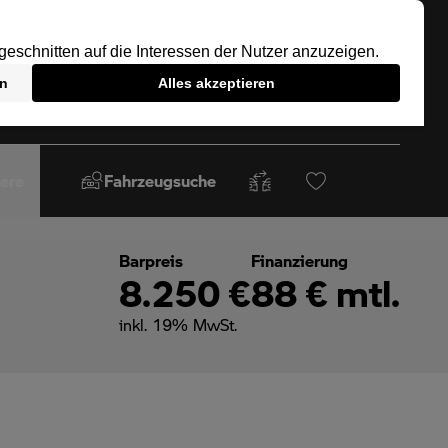
iere
Fahrzeugsuche
Barpreis
Finanzierung
8.250 €
88 € mtl.
inkl. 19% MwSt.