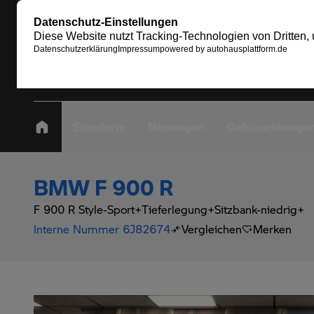
Standorte
Neuwagen
Gebrauchtwage
BMW F 900 R
F 900 R Style-Sport+Tieferlegung+Sitzbank-niedrig+
Interne Nummer 6J82674
Vergleichen
Merken