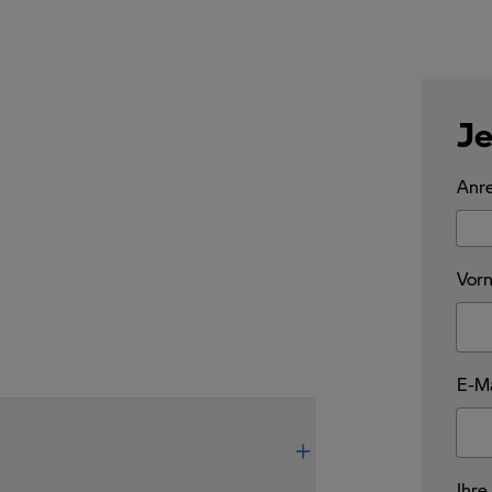
Je
Anre
Vorn
E-Ma
Ihre