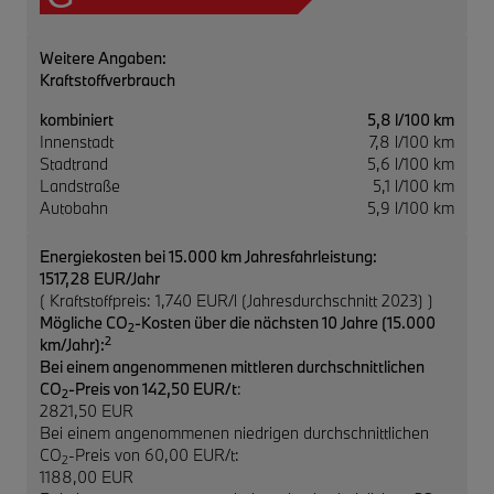
Weitere Angaben:
Kraftstoffverbrauch
kombiniert
5,8 l/100 km
Innenstadt
7,8 l/100 km
Stadtrand
5,6 l/100 km
Landstraße
5,1 l/100 km
Autobahn
5,9 l/100 km
Energiekosten bei 15.000 km Jahresfahrleistung:
1517,28 EUR/Jahr
( Kraftstoffpreis: 1,740 EUR/l (Jahresdurchschnitt 2023) )
Mögliche CO
-Kosten über die nächsten 10 Jahre (15.000
2
2
km/Jahr):
Bei einem angenommenen mittleren durchschnittlichen
CO
-Preis von 142,50 EUR/t
:
2
2821,50 EUR
Bei einem angenommenen niedrigen durchschnittlichen
CO
-Preis von 60,00 EUR/t:
2
1188,00 EUR