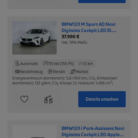
BMW120 M Sport AD Navi
Digitales Cockpit LED El.
Heckklappe Apple CarPlay
37.990 €
inkl. 19% MwSt.
Automatik
115 kW (156 PS)
0 km
Neufahrzeug
Benzin
Maintal
Energieverbrauch (kombiniert): 5,8 l/100 km
;
CO
-Emissionen
2
3
(kombiniert): 132 g/km
;
CO
-Klasse: D
;
Hubraum: 1.499 cm
;
2
Details ansehen
BMW120 i Park-Assistent Navi
Digitales Cockpit LED Apple