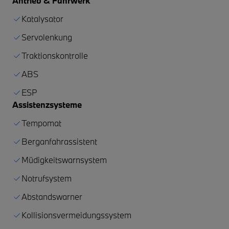
Antrieb & Fahrwerk
Katalysator
Servolenkung
Traktionskontrolle
ABS
ESP
Assistenzsysteme
Tempomat
Berganfahrassistent
Müdigkeitswarnsystem
Notrufsystem
Abstandswarner
Kollisionsvermeidungssystem