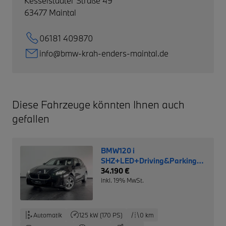
Kesselstädter Straße 49
63477
Maintal
06181 409870
info@bmw-krah-enders-maintal.de
Diese Fahrzeuge könnten Ihnen auch
gefallen
BMW120 i
SHZ+LED+Driving&Parking
Assistant+Navi+DAB
34.190 €
inkl. 19% MwSt.
Automatik
125 kW (170 PS)
0 km