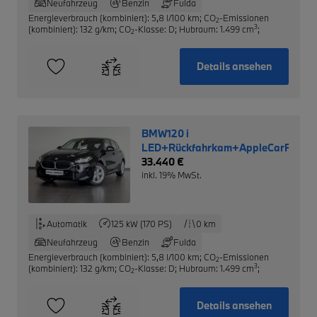
Neufahrzeug
Benzin
Fulda
Energieverbrauch (kombiniert): 5,8 l/100 km
;
CO
-Emissionen
2
3
(kombiniert): 132 g/km
;
CO
-Klasse: D
;
Hubraum: 1.499 cm
;
2
Details ansehen
BMW120 i
LED+Rückfahrkam+AppleCarPlay
33.440 €
inkl. 19% MwSt.
Automatik
125 kW (170 PS)
0 km
Neufahrzeug
Benzin
Fulda
Energieverbrauch (kombiniert): 5,8 l/100 km
;
CO
-Emissionen
2
3
(kombiniert): 132 g/km
;
CO
-Klasse: D
;
Hubraum: 1.499 cm
;
2
Details ansehen