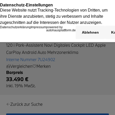
BMW 120
120 i Park-Assistent Navi Digitales Cockpit LED Apple
CarPlay Android Auto Mehrzonenklima
Interne Nummer 7U24902
Vergleichen
Merken
Barpreis
33.490 €
inkl. 19% MwSt.
Zurück zur Suche