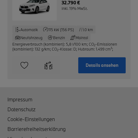
CarPlay Android Auto
32.790 €
Klimaautom
inkl. 19% MwSt.
Automatik
115 kW (156 PS)
0 km
Neufahrzeug
Benzin
Maintal
Energieverbrauch (kombiniert): 5,8 l/100 km
;
CO
-Emissionen
2
3
(kombiniert): 132 g/km
;
CO
-Klasse: D
;
Hubraum: 1.499 cm
;
2
Details ansehen
Impressum
Datenschutz
Cookie-Einstellungen
Barrierefreiheitserklärung