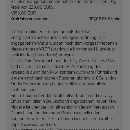
Bei einem angenommenen hohen durchschnittlichen CO
-
2
Preis von 220,00 EUR/t:
4356,00 EUR
Kraftfahrzeugsteuer:
107,00 EUR/Jahr
Die Informationen erfolgen gemäß der Pkw-
Energieverbrauchskennzeichnungsverordnung. Die
angegebenen Werte wurden nach dem vorgeschriebenen
Messverfahren WLTP (Worldwide harmonised Light-duty
vehicles Test Procedures) ermittelt.
Der Kraftstoffverbrauch und der CO₂-Ausstoß eines Pkw
sind nicht nur von der effizienten Ausnutzung des
Kraftstoffs durch den Pkw, sondern auch vom Fahrstil und
anderen nichttechnischen Faktoren abhängig. CO₂ ist das
für die Erderwärmung hauptsächlich verantwortliche
Treibhausgas.
Ein Leitfaden über den Kraftstoffverbrauch und die CO₂-
Emissionen aller in Deutschland angebotenen neuen Pkw-
Modelle ist unentgeltlich einsehbar an jedem Verkaufsort in
Deutschland, an dem neue Pkw ausgestellt oder
angeboten werden. Der Leitfaden ist auch hier abrufbar:
https://www.dat.de/co2/.
1