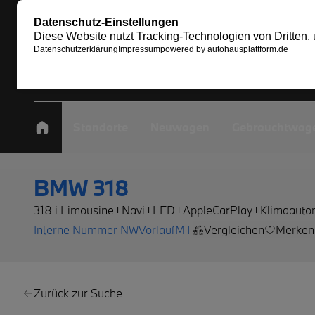
Standorte
Neuwagen
Gebrauchtwag
BMW 318
318 i Limousine+Navi+LED+AppleCarPlay+Klimaauto
Interne Nummer NWVorlaufMT
Vergleichen
Merken
Zurück zur Suche