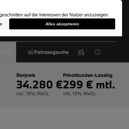
rriere
Fahrzeugsuche
Barpreis
Privatkunden-Leasing
34.280 €
299 € mtl.
inkl. 19% MwSt.
inkl. 19% MwSt.