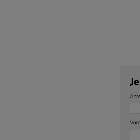
Je
Anre
Vorn