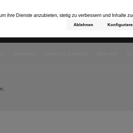
en
Motorrad
Service & Zubehör
Über uns
Ka
m.