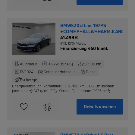
BMW520 d Lim. 197PS
+COMF.P+ALLW+HARM.KARD.+IN
41.499 €
inkl. 19% MwSt.
Finanzierung 460 € mtl.
Automatik
145 kW (197 PS)
52.900 km
12/2024
Gebrauchtfahrzeug
Diesel
Eschwege
Energieverbrauch (kombiniert): 5,6 l/100 km
;
CO
-Emissionen
2
3
(kombiniert): 147 g/km
;
CO
-Klasse: E
;
Hubraum: 1.995 cm
;
2
Details ansehen