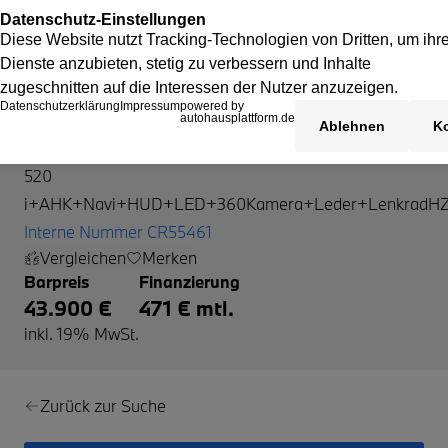
BMW 520
520
i+AHK+Navi+HUD+LED+360Kamera+Leder+LenkradH
Interne Nummer CR55461
Vergleichen
Merken
Barpreis
Finanzierung
43.900 €
471 € mtl.
inkl. 19% MwSt.
Zurück zur Suche