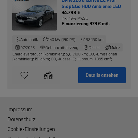
BMW520 d xDrive LC Prof
Stop&Go HUD Ambiente LED
34.798 €
inkl. 19% MwSt.
Finanzierung 373 € mtl.
Automatik
140 kW (190 PS)
38.150 km
07/2023
Gebrauchtfahrzeug
Diesel
Mainz
Energieverbrauch (kombiniert): 5,8 l/100 km
;
CO
-Emissionen
2
3
(kombiniert): 151 g/km
;
CO
-Klasse: E
;
Hubraum: 1.995 cm
;
2
Details ansehen
Impressum
Datenschutz
Cookie-Einstellungen