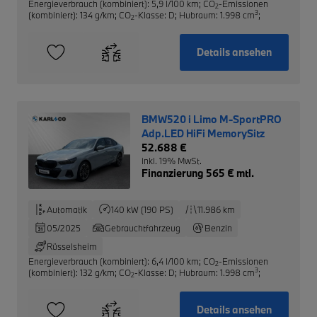
Energieverbrauch (kombiniert): 5,9 l/100 km
;
CO
-Emissionen
2
3
(kombiniert): 134 g/km
;
CO
-Klasse: D
;
Hubraum: 1.998 cm
;
2
Details ansehen
BMW520 i Limo M-SportPRO
Adp.LED HiFi MemorySitz
52.688 €
inkl. 19% MwSt.
Finanzierung 565 € mtl.
Automatik
140 kW (190 PS)
11.986 km
05/2025
Gebrauchtfahrzeug
Benzin
Rüsselsheim
Energieverbrauch (kombiniert): 6,4 l/100 km
;
CO
-Emissionen
2
3
(kombiniert): 132 g/km
;
CO
-Klasse: D
;
Hubraum: 1.998 cm
;
2
Details ansehen