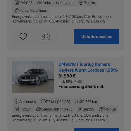
10/2025
Gebrauchtfahrzeug
Benzin
Fulda Motorhaus
Energieverbrauch (kombiniert): 6,9 l/100 km
;
CO
-Emissionen
2
3
(kombiniert): 156 g/km
;
CO
-Klasse: F
;
Hubraum: 1.998 cm
;
2
Details ansehen
BMW318 i Touring Kamera
Keyless Alarm Lordose 1,99%
31.980 €
inkl. 19% MwSt.
Finanzierung 343 € mtl.
Automatik
115 kW (156 PS)
20.997 km
11/2024
Gebrauchtfahrzeug
Benzin
Maintal
Energieverbrauch (kombiniert): 7,2 l/100 km
;
CO
-Emissionen
2
3
(kombiniert): 163 g/km
;
CO
-Klasse: F
;
Hubraum: 1.998 cm
;
2