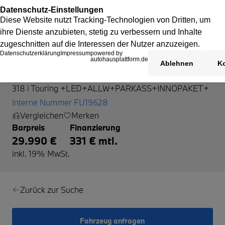
BMW 318
318 i Touring +LED+ALLW+PARKASS+INNOPAKET+
Interne Nummer FU19628
Vergleichen
Merken
Barpreis
Finanzierung
29.990 €
331 € mtl.
inkl. 19% MwSt.
Zurück zur Suche
Fahrzeug anfragen