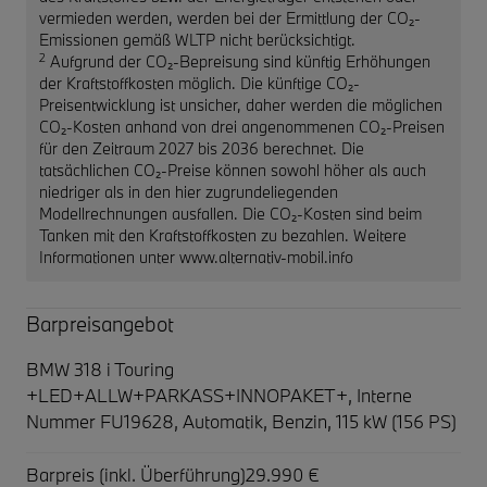
vermieden werden, werden bei der Ermittlung der CO₂-
Emissionen gemäß WLTP nicht berücksichtigt.
2
Aufgrund der CO₂-Bepreisung sind künftig Erhöhungen
der Kraftstoffkosten möglich. Die künftige CO₂-
Preisentwicklung ist unsicher, daher werden die möglichen
CO₂-Kosten anhand von drei angenommenen CO₂-Preisen
für den Zeitraum 2027 bis 2036 berechnet. Die
tatsächlichen CO₂-Preise können sowohl höher als auch
niedriger als in den hier zugrundeliegenden
Modellrechnungen ausfallen. Die CO₂-Kosten sind beim
Tanken mit den Kraftstoffkosten zu bezahlen. Weitere
Informationen unter www.alternativ-mobil.info
Barpreisangebot
BMW 318 i Touring
+LED+ALLW+PARKASS+INNOPAKET+,
Interne
Nummer FU19628, Automatik, Benzin, 115 kW (156 PS)
Barpreis (inkl. Überführung)
29.990 €