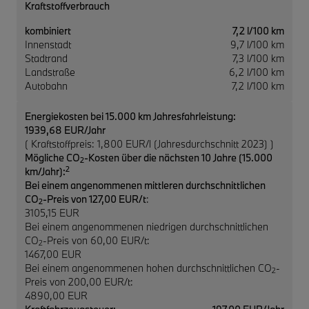
Kraftstoffverbrauch
kombiniert
7,2 l/100 km
Innenstadt
9,7 l/100 km
Stadtrand
7,3 l/100 km
Landstraße
6,2 l/100 km
Autobahn
7,2 l/100 km
Energiekosten bei 15.000 km Jahresfahrleistung:
1939,68 EUR/Jahr
( Kraftstoffpreis: 1,800 EUR/l (Jahresdurchschnitt 2023) )
Mögliche CO
-Kosten über die nächsten 10 Jahre (15.000
2
2
km/Jahr):
Bei einem angenommenen mittleren durchschnittlichen
CO
-Preis von 127,00 EUR/t
:
2
3105,15 EUR
Bei einem angenommenen niedrigen durchschnittlichen
CO
-Preis von 60,00 EUR/t:
2
1467,00 EUR
Bei einem angenommenen hohen durchschnittlichen CO
-
2
Preis von 200,00 EUR/t:
4890,00 EUR