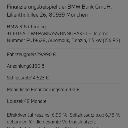
Finanzierungsbeispiel der BMW Bank GmbH,
Lilienthalallee 26, 80939 München
BMW 318 i Touring
+LED+ALLW+PARKASS+INNOPAKET+,
Interne
Nummer FU19628, Automatik, Benzin, 115 kW (156 PS)
Fahrzeugpreis
29.990 €
Anzahlung
6.180 €
Schlussrate
14.523 €
Monatliche Finanzierungsrate
331 €
Laufzeit
48 Monate
Effektiver Jahreszins: 6,99 %. Sollzinssatz p.a.: 6,78 %
gebunden für die gesamte Vertragslaufzeit
.