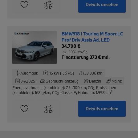
Details ansehen
BMW318 i Touring M Sport LC
Prof Driv Assis Ad. LED
34.798 €
inkl. 19% MwSt.
Finanzierung 373 € mtl.
Automatik
115 kW (156 PS)
33.336 km
04/2025
Gebrauchtfahrzeug
Benzin
Mainz
Energieverbrauch (kombiniert): 7,5 l/100 km
;
CO
-Emissionen
2
3
(kombiniert): 168 g/km
;
CO
-Klasse: F
;
Hubraum: 1.998 cm
;
2
Details ansehen