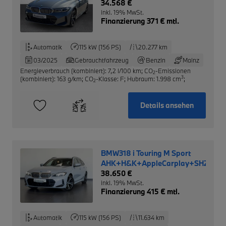
34.568 €
inkl. 19% MwSt.
Finanzierung 371 € mtl.
Automatik
115 kW (156 PS)
20.277 km
03/2025
Gebrauchtfahrzeug
Benzin
Mainz
Energieverbrauch (kombiniert): 7,2 l/100 km
;
CO
-Emissionen
2
3
(kombiniert): 163 g/km
;
CO
-Klasse: F
;
Hubraum: 1.998 cm
;
2
Details ansehen
BMW318 i Touring M Sport
AHK+H&K+AppleCarplay+SHZ
38.650 €
inkl. 19% MwSt.
Finanzierung 415 € mtl.
Automatik
115 kW (156 PS)
11.634 km