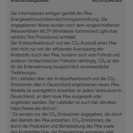
Kraftfahrzeugsteuer:
197,00 EUR/Jahr
Die Informationen erfolgen gemäß der Pkw-
Energieverbrauchskennzeichnungsverordnung. Die
angegebenen Werte wurden nach dem vorgeschriebenen
Messverfahren WLTP (Worldwide harmonised Light-duty
vehicles Test Procedures) ermittelt.
Der Kraftstoffverbrauch und der CO₂-Ausstoß eines Pkw
sind nicht nur von der effizienten Ausnutzung des
Kraftstoffs durch den Pkw, sondern auch vom Fahrstil und
anderen nichttechnischen Faktoren abhängig. CO₂ ist das
für die Erderwärmung hauptsächlich verantwortliche
Treibhausgas.
Ein Leitfaden über den Kraftstoffverbrauch und die CO₂-
Emissionen aller in Deutschland angebotenen neuen Pkw-
Modelle ist unentgeltlich einsehbar an jedem Verkaufsort in
Deutschland, an dem neue Pkw ausgestellt oder
angeboten werden. Der Leitfaden ist auch hier abrufbar:
https://www.dat.de/co2/.
1
Es werden nur die CO₂-Emissionen angegeben, die durch
den Betrieb des Pkw entstehen. CO₂-Emissionen, die
durch die Produktion und Bereitstellung des Pkw sowie
des Kraftstoffes bzw. der Energieträger entstehen oder