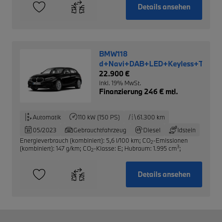
Details ansehen
BMW118
d+Navi+DAB+LED+Keyless+Temp
22.900 €
inkl. 19% MwSt.
Finanzierung 246 € mtl.
Automatik
110 kW (150 PS)
61.300 km
05/2023
Gebrauchtfahrzeug
Diesel
Idstein
Energieverbrauch (kombiniert): 5,6 l/100 km
;
CO
-Emissionen
2
3
(kombiniert): 147 g/km
;
CO
-Klasse: E
;
Hubraum: 1.995 cm
;
2
Details ansehen