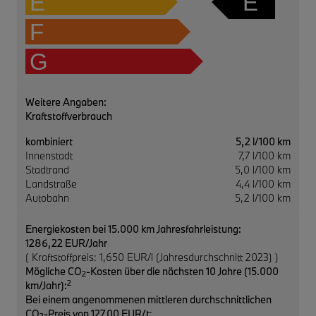
E
E
F
G
Weitere Angaben:
Kraftstoffverbrauch
kombiniert
5,2 l/100 km
Innenstadt
7,7 l/100 km
Stadtrand
5,0 l/100 km
Landstraße
4,4 l/100 km
Autobahn
5,2 l/100 km
Energiekosten bei 15.000 km Jahresfahrleistung:
1286,22 EUR/Jahr
( Kraftstoffpreis: 1,650 EUR/l (Jahresdurchschnitt 2023) )
Mögliche CO
-Kosten über die nächsten 10 Jahre (15.000
2
2
km/Jahr):
Bei einem angenommenen mittleren durchschnittlichen
CO
-Preis von 127,00 EUR/t
: