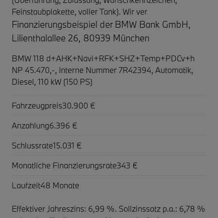
Feinstaubplakette, voller Tank). Wir ver
Finanzierungsbeispiel der BMW Bank GmbH,
Lilienthalallee 26, 80939 München
BMW 118 d+AHK+Navi+RFK+SHZ+Temp+PDCv+h
NP 45.470,-,
Interne Nummer 7R42394, Automatik,
Diesel, 110 kW (150 PS)
Fahrzeugpreis
30.900 €
Anzahlung
6.396 €
Schlussrate
15.031 €
Monatliche Finanzierungsrate
343 €
Laufzeit
48 Monate
Effektiver Jahreszins: 6,99 %. Sollzinssatz p.a.: 6,78 %