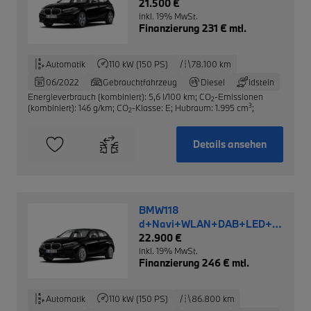
21.500 €
inkl. 19% MwSt.
Finanzierung 231 € mtl.
Automatik
110 kW (150 PS)
78.100 km
06/2022
Gebrauchtfahrzeug
Diesel
Idstein
Energieverbrauch (kombiniert): 5,6 l/100 km
;
CO
-Emissionen
2
3
(kombiniert): 146 g/km
;
CO
-Klasse: E
;
Hubraum: 1.995 cm
;
2
Details ansehen
BMW118
d+Navi+WLAN+DAB+LED+RFK+e-
Sitze+Temp+PDCv+h
22.900 €
inkl. 19% MwSt.
Finanzierung 246 € mtl.
Automatik
110 kW (150 PS)
86.800 km