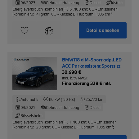
06/2023
Gebrauchtfahrzeug
Diesel
Idstein
Energieverbrauch (kombiniert): 5,6 l/100 km
;
CO
-Emissionen
2
3
(kombiniert): 141 g/km
;
CO
-Klasse: E
;
Hubraum: 1.995 cm
;
2
Details ansehen
BMW118 d M-Sport adp.LED
ACC Parkassistent Sportsitz
30.698 €
inkl. 19% MwSt.
Finanzierung 329 € mtl.
Automatik
110 kW (150 PS)
25.770 km
03/2025
Gebrauchtfahrzeug
Diesel
Rüsselsheim
Energieverbrauch (kombiniert): 5,1 l/100 km
;
CO
-Emissionen
2
3
(kombiniert): 129 g/km
;
CO
-Klasse: D
;
Hubraum: 1.995 cm
;
2