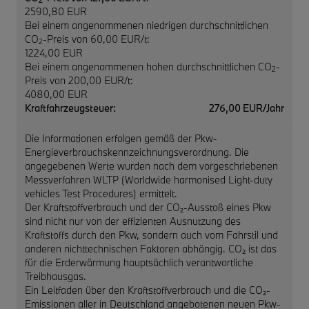
2
2590,80 EUR
Bei einem angenommenen niedrigen durchschnittlichen
CO
-Preis von 60,00 EUR/t:
2
1224,00 EUR
Bei einem angenommenen hohen durchschnittlichen CO
-
2
Preis von 200,00 EUR/t:
4080,00 EUR
Kraftfahrzeugsteuer:
276,00 EUR/Jahr
Die Informationen erfolgen gemäß der Pkw-
Energieverbrauchskennzeichnungsverordnung. Die
angegebenen Werte wurden nach dem vorgeschriebenen
Messverfahren WLTP (Worldwide harmonised Light-duty
vehicles Test Procedures) ermittelt.
Der Kraftstoffverbrauch und der CO₂-Ausstoß eines Pkw
sind nicht nur von der effizienten Ausnutzung des
Kraftstoffs durch den Pkw, sondern auch vom Fahrstil und
anderen nichttechnischen Faktoren abhängig. CO₂ ist das
für die Erderwärmung hauptsächlich verantwortliche
Treibhausgas.
Ein Leitfaden über den Kraftstoffverbrauch und die CO₂-
Emissionen aller in Deutschland angebotenen neuen Pkw-