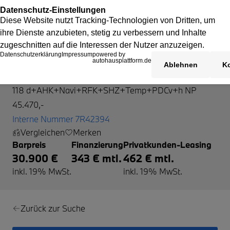
BMW 118
118 d+AHK+Navi+RFK+SHZ+Temp+PDCv+h NP
45.470,-
Interne Nummer 7R42394
Vergleichen
Merken
Barpreis
Finanzierung
Privatkunden-Leasing
30.900 €
343 € mtl.
462 € mtl.
inkl. 19% MwSt.
inkl. 19% MwSt.
Zurück zur Suche