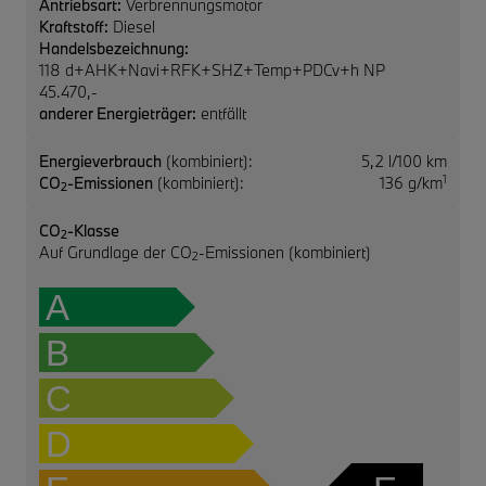
Antriebsart:
Verbrennungsmotor
Kraftstoff:
Diesel
Handelsbezeichnung:
118 d+AHK+Navi+RFK+SHZ+Temp+PDCv+h NP
45.470,-
anderer Energieträger:
entfällt
Energieverbrauch
(kombiniert):
5,2 l/100 km
1
CO
-Emissionen
(kombiniert):
136 g/km
2
CO
-Klasse
2
Auf Grundlage der CO
-Emissionen (kombiniert)
2
A
B
C
D