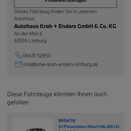
Probefahrt anfragen
Dieses Fahrzeug finden Sie in unserem
Autohaus:
Autohaus Krah + Enders GmbH & Co. KG
An der Meil 6
65555
Limburg
06431 52950
info@bmw-krah-enders-limburg.de
Diese Fahrzeuge könnten Ihnen auch
gefallen
BMW118
d+Panorama+Navi+WLAN+DAB+L