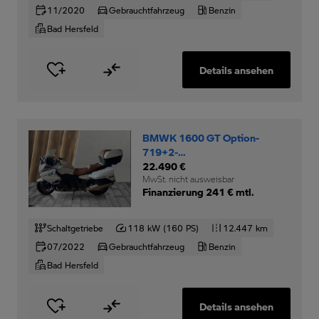
11/2020
Gebrauchtfahrzeug
Benzin
Bad Hersfeld
Details ansehen
BMWK 1600 GT Option-
719+2-
Pakete+Topcase+DWA+ZV+
22.490 €
MwSt. nicht ausweisbar
Finanzierung 241 € mtl.
Schaltgetriebe
118 kW (160 PS)
12.447 km
07/2022
Gebrauchtfahrzeug
Benzin
Bad Hersfeld
Details ansehen