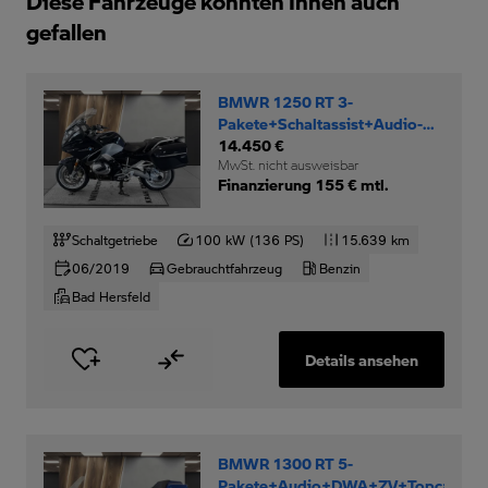
Diese Fahrzeuge könnten Ihnen auch
gefallen
BMWR 1250 RT 3-
Pakete+Schaltassist+Audio-
System+Keyless-Ride+
14.450 €
MwSt. nicht ausweisbar
Finanzierung 155 € mtl.
Schaltgetriebe
100 kW (136 PS)
15.639 km
06/2019
Gebrauchtfahrzeug
Benzin
Bad Hersfeld
Details ansehen
BMWR 1300 RT 5-
Pakete+Audio+DWA+ZV+Topcase+I