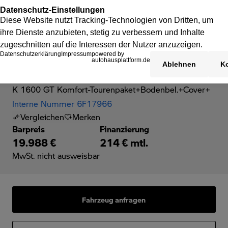
BMW K 1600 GT
K 1600 GT Komfort-Tourenpaket+Bodenbel.+Cover+
Interne Nummer 6F17966
Vergleichen
Merken
Barpreis
Finanzierung
19.988 €
214 € mtl.
MwSt. nicht ausweisbar
Fahrzeug anfragen