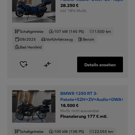
28.250 €
inkl. 19% MwSt.
Schaltgetriebe
107 kW (145 PS)
1.500 km
09/2025
Vorführfahrzeug
Benzin
Bad Hersfeld
Details ansehen
BMWR 1250 RT 3-
Pakete+SZH+ZV+Audio+DWA+
16.500 €
MwSt. nicht ausweisbar
Finanzierung 177 € mtl.
Schaltgetriebe
100 kW (136 PS)
22.555 km