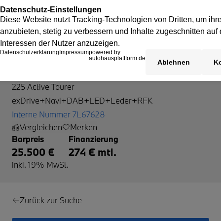
BMW 225 Active Tourer
225 Active Tourer
exDrive+Navi+DAB+LED+Leder+RFK
Interne Nummer 7L67628
Vergleichen
Merken
Barpreis
Finanzierung
25.500 €
274 € mtl.
inkl. 19% MwSt.
Zurück zur Suche