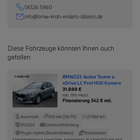
06126 5960
info@bmw-krah-enders-idstein.de
Diese Fahrzeuge könnten Ihnen auch
gefallen
BMW225 Active Tourer e
xDrive LC Prof HUD Kamera
31.888 €
inkl. 19% MwSt.
Finanzierung 342 € mtl.
Automatik
100 kW (136 PS)
27.960 km
01/2024
Gebrauchtfahrzeug
Plugin-Hybrid (Benzin/Elektro)
Rüsselsheim
Energieverbrauch (gewichtet, kombiniert): 16,3 kWh/100 km plus