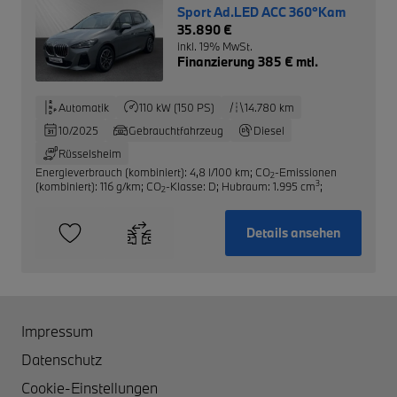
Sport Ad.LED ACC 360°Kam
35.890 €
inkl. 19% MwSt.
Finanzierung 385 € mtl.
Automatik
110 kW (150 PS)
14.780 km
10/2025
Gebrauchtfahrzeug
Diesel
Rüsselsheim
Energieverbrauch (kombiniert): 4,8 l/100 km
;
CO
-Emissionen
2
3
(kombiniert): 116 g/km
;
CO
-Klasse: D
;
Hubraum: 1.995 cm
;
2
Details ansehen
Impressum
Datenschutz
Cookie-Einstellungen