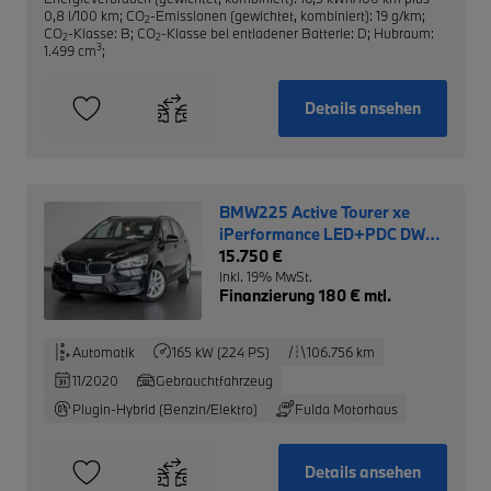
0,8 l/100 km
;
CO
-Emissionen (gewichtet, kombiniert): 19 g/km
;
2
CO
-Klasse: B
;
CO
-Klasse bei entladener Batterie: D
;
Hubraum:
2
2
3
1.499 cm
;
Details ansehen
BMW225 Active Tourer xe
iPerformance LED+PDC DW
0,5%
15.750 €
inkl. 19% MwSt.
Finanzierung 180 € mtl.
Automatik
165 kW (224 PS)
106.756 km
11/2020
Gebrauchtfahrzeug
Plugin-Hybrid (Benzin/Elektro)
Fulda Motorhaus
Details ansehen