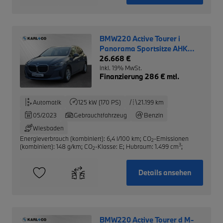
BMW220 Active Tourer i
Panorama Sportsitze AHK
adapt. LED
26.668 €
inkl. 19% MwSt.
Finanzierung 286 € mtl.
Automatik
125 kW (170 PS)
21.199 km
05/2023
Gebrauchtfahrzeug
Benzin
Wiesbaden
Energieverbrauch (kombiniert): 6,4 l/100 km
;
CO
-Emissionen
2
3
(kombiniert): 148 g/km
;
CO
-Klasse: E
;
Hubraum: 1.499 cm
;
2
Details ansehen
BMW220 Active Tourer d M-