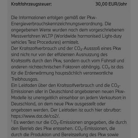
Kraftfahrzeugsteuer:
30,00 EUR/Jahr
Die Informationen erfolgen gemäß der Pkw-
Energieverbrauchskennzeichnungsverordnung. Die
angegebenen Werte wurden nach dem vorgeschriebenen
Messverfahren WLTP (Worldwide harmonised Light-duty
vehicles Test Procedures) ermittelt.
Der Kraftstoffverbrauch und der CO₂-Ausstoß eines Pkw
sind nicht nur von der effizienten Ausnutzung des
Kraftstoffs durch den Pkw, sondern auch vom Fahrstil und
anderen nichttechnischen Faktoren abhängig. CO₂ ist das
für die Erderwärmung hauptsächlich verantwortliche
Treibhausgas.
Ein Leitfaden über den Kraftstoffverbrauch und die CO₂-
Emissionen aller in Deutschland angebotenen neuen Pkw-
Modelle ist unentgeltlich einsehbar an jedem Verkaufsort in
Deutschland, an dem neue Pkw ausgestellt oder
angeboten werden. Der Leitfaden ist auch hier abrufbar:
https://www.dat.de/co2/.
1
Es werden nur die CO₂-Emissionen angegeben, die durch
den Betrieb des Pkw entstehen. CO₂-Emissionen, die
durch die Produktion und Bereitstellung des Pkw sowie