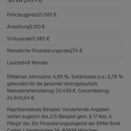
180 kW (245 PS)
Fahrzeugpreis
25.500 €
Anzahlung
5.100 €
Schlussrate
11.985 €
Monatliche Finanzierungsrate
274 €
Laufzeit
48 Monate
Effektiver Jahreszins: 6,99 %. Sollzinssatz p.a.: 6,78 %
gebunden für die gesamte Vertragslaufzeit
.
Nettodarlehensbetrag: 20.400 €. Gesamtbetrag:
24.840,64 €.
Repräsentatives Beispiel: Vorstehende Angaben
stellen zugleich das 2/3-Beispiel gem. § 17 Abs. 4
PAngV dar. Ein Finanzierungsangebot der BMW Bank
GmbH, Lilienthalallee 26, 80939 München