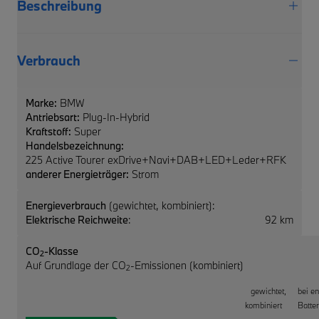
Beschreibung
Verbrauch
Marke:
BMW
Antriebsart:
Plug-In-Hybrid
Kraftstoff:
Super
Handelsbezeichnung:
225 Active Tourer exDrive+Navi+DAB+LED+Leder+RFK
anderer Energieträger:
Strom
Energieverbrauch
(gewichtet, kombiniert):
Elektrische Reichweite
:
92 km
CO
-Klasse
2
Auf Grundlage der CO
-Emissionen (kombiniert)
2
gewichtet,
bei e
kombiniert
Batter