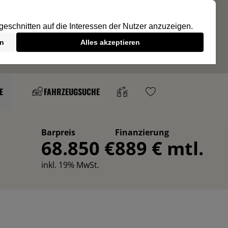
E
FAHRZEUGSUCHE
Barpreis
Finanzierung
68.850 €
889 € mtl.
inkl. 19% MwSt.