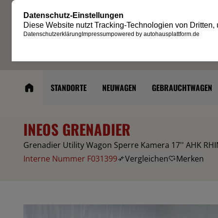
STANDORTE
NEUWAGEN
GEBRAUCHTWAGEN
INEOS GRENADIER
Grenadier Utility Wagon Sperre Kamera 17'' AHK RH
Interne Nummer F031399
Vergleichen
Merken