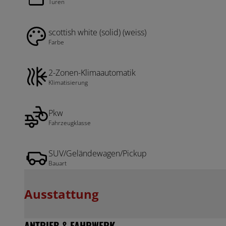
Türen
scottish white (solid) (weiss)
Farbe
2-Zonen-Klimaautomatik
Klimatisierung
Pkw
Fahrzeugklasse
SUV/Geländewagen/Pickup
Bauart
Ausstattung
ANTRIEB & FAHRWERK