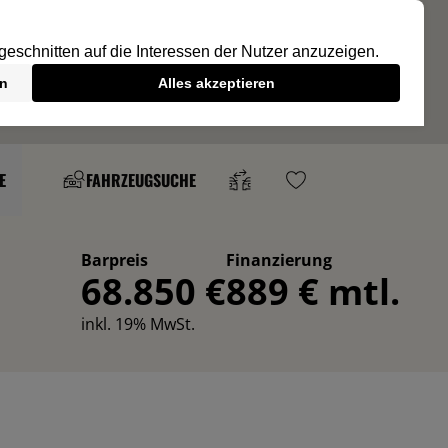
E
FAHRZEUGSUCHE
Barpreis
Finanzierung
68.850 €
889 € mtl.
inkl. 19% MwSt.