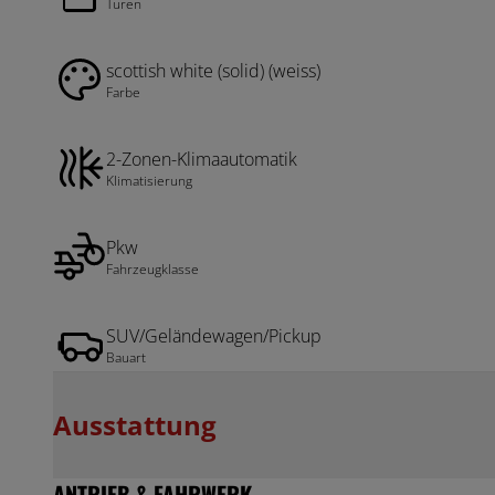
Türen
scottish white (solid) (weiss)
Farbe
2-Zonen-Klimaautomatik
Klimatisierung
Pkw
Fahrzeugklasse
SUV/Geländewagen/Pickup
Bauart
Ausstattung
ANTRIEB & FAHRWERK