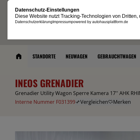
STANDORTE
NEUWAGEN
GEBRAUCHTWAGEN
INEOS GRENADIER
Grenadier Utility Wagon Sperre Kamera 17'' AHK RH
Interne Nummer F031399
Vergleichen
Merken