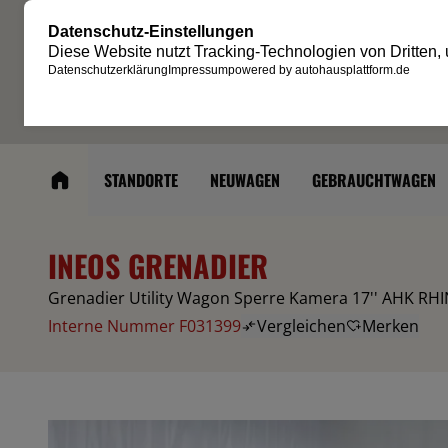
STANDORTE
NEUWAGEN
GEBRAUCHTWAGEN
INEOS GRENADIER
Grenadier Utility Wagon Sperre Kamera 17'' AHK RH
Interne Nummer F031399
Vergleichen
Merken