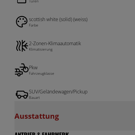
Türen
scottish white (solid) (weiss)
Farbe
2-Zonen-Klimaautomatik
Klimatisierung
Pkw
Fahrzeugklasse
SUV/Geländewagen/Pickup
Bauart
Ausstattung
ANTRIEB & FAHRWERK