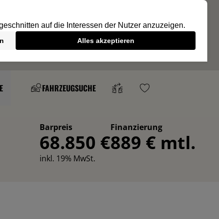
E
FAHRZEUGSUCHE
Barpreis
Finanzierung
68.850 €
889 € mtl.
inkl. 19% MwSt.