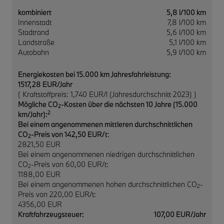
kombiniert
5,8 l/100 km
Innenstadt
7,8 l/100 km
Stadtrand
5,6 l/100 km
Landstraße
5,1 l/100 km
Autobahn
5,9 l/100 km
Energiekosten bei 15.000 km Jahresfahrleistung:
1517,28 EUR/Jahr
( Kraftstoffpreis: 1,740 EUR/l (Jahresdurchschnitt 2023) )
Mögliche CO
-Kosten über die nächsten 10 Jahre (15.000
2
2
km/Jahr):
Bei einem angenommenen mittleren durchschnittlichen
CO
-Preis von 142,50 EUR/t
:
2
2821,50 EUR
Bei einem angenommenen niedrigen durchschnittlichen
CO
-Preis von 60,00 EUR/t:
2
1188,00 EUR
Bei einem angenommenen hohen durchschnittlichen CO
-
2
Preis von 220,00 EUR/t:
4356,00 EUR
Kraftfahrzeugsteuer:
107,00 EUR/Jahr