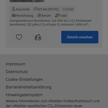
Automatik
125 kW (170 PS)
0 km
Neufahrzeug
Benzin
Fulda
Energieverbrauch (kombiniert): 5,8 l/100 km
;
CO
-Emissionen
2
3
(kombiniert): 132 g/km
;
CO
-Klasse: D
;
Hubraum: 1.499 cm
;
2
Details ansehen
Impressum
Datenschutz
Cookie-Einstellungen
Barrierefreiheitserklärung
Hinweisgebersystem
Weitere Informationen zum offiziellen Kraftstoffverbrauch und
den offiziellen spezifischen CO₂-Emissionen neuer