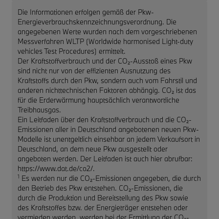
Die Informationen erfolgen gemäß der Pkw-
Energieverbrauchskennzeichnungsverordnung. Die
angegebenen Werte wurden nach dem vorgeschriebenen
Messverfahren WLTP (Worldwide harmonised Light-duty
vehicles Test Procedures) ermittelt.
Der Kraftstoffverbrauch und der CO₂-Ausstoß eines Pkw
sind nicht nur von der effizienten Ausnutzung des
Kraftstoffs durch den Pkw, sondern auch vom Fahrstil und
anderen nichttechnischen Faktoren abhängig. CO₂ ist das
für die Erderwärmung hauptsächlich verantwortliche
Treibhausgas.
Ein Leitfaden über den Kraftstoffverbrauch und die CO₂-
Emissionen aller in Deutschland angebotenen neuen Pkw-
Modelle ist unentgeltlich einsehbar an jedem Verkaufsort in
Deutschland, an dem neue Pkw ausgestellt oder
angeboten werden. Der Leitfaden ist auch hier abrufbar:
https://www.dat.de/co2/.
1
Es werden nur die CO₂-Emissionen angegeben, die durch
den Betrieb des Pkw entstehen. CO₂-Emissionen, die
durch die Produktion und Bereitstellung des Pkw sowie
des Kraftstoffes bzw. der Energieträger entstehen oder
vermieden werden, werden bei der Ermittlung der CO₂-