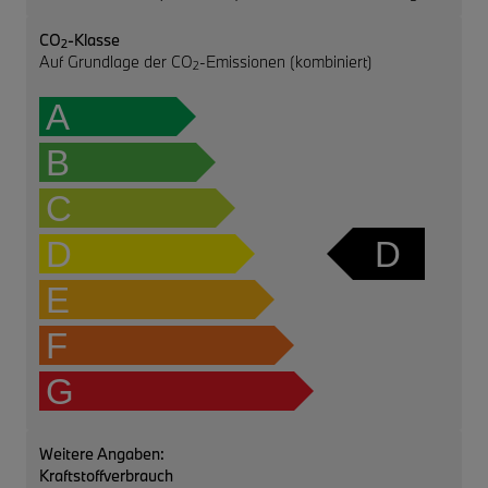
CO
-Klasse
2
Auf Grundlage der CO
-Emissionen (kombiniert)
2
A
B
C
D
D
E
F
G
Weitere Angaben:
Kraftstoffverbrauch