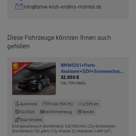
info@bmw-krah-enders-maintal.de
Diese Fahrzeuge könnten Ihnen auch
gefallen
BMW120 i+Park-
Assistent+SZH+Sonnenschutzvergla
NP: 39.950,- €
32.950 €
inkl. 19% MwSt.
Automatik
115 kW (156 PS)
2.539 km
02/2026
Vorführfahrzeug
Benzin
Bad Hersfeld
Energieverbrauch (kombiniert): 5,8 l/100 km
;
CO
-Emissionen
2
3
(kombiniert): 132 g/km
;
CO
-Klasse: D
;
Hubraum: 1.499 cm
;
2