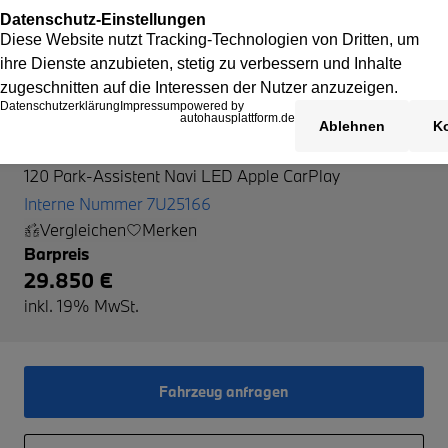
BMW 120
120 Park-Assistent Navi LED Apple CarPlay
Interne Nummer 7U25166
Vergleichen
Merken
Barpreis
29.850 €
inkl. 19% MwSt.
Fahrzeug anfragen