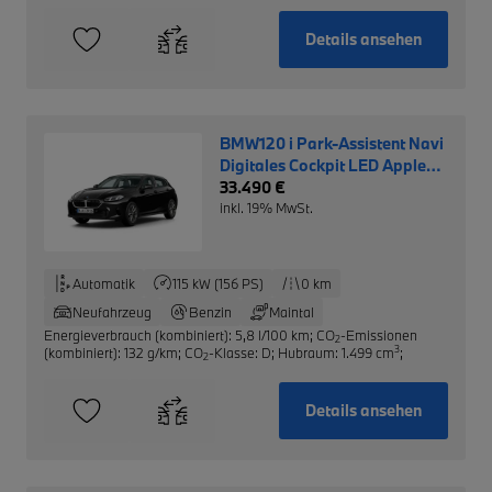
Details ansehen
BMW120 i Park-Assistent Navi
Digitales Cockpit LED Apple
CarPlay Android Auto
33.490 €
Mehrzonenklima
inkl. 19% MwSt.
Automatik
115 kW (156 PS)
0 km
Neufahrzeug
Benzin
Maintal
Energieverbrauch (kombiniert): 5,8 l/100 km
;
CO
-Emissionen
2
3
(kombiniert): 132 g/km
;
CO
-Klasse: D
;
Hubraum: 1.499 cm
;
2
Details ansehen