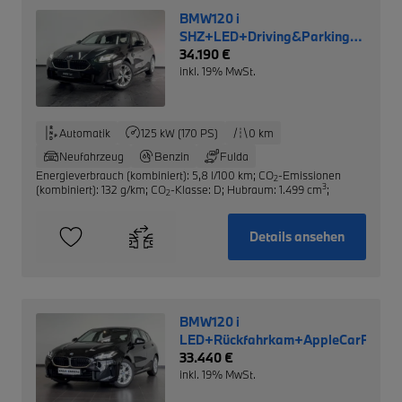
BMW120 i
SHZ+LED+Driving&Parking
Assistant+Navi+DAB
34.190 €
inkl. 19% MwSt.
Automatik
125 kW (170 PS)
0 km
Neufahrzeug
Benzin
Fulda
Energieverbrauch (kombiniert): 5,8 l/100 km
;
CO
-Emissionen
2
3
(kombiniert): 132 g/km
;
CO
-Klasse: D
;
Hubraum: 1.499 cm
;
2
Details ansehen
BMW120 i
LED+Rückfahrkam+AppleCarPlay
33.440 €
inkl. 19% MwSt.