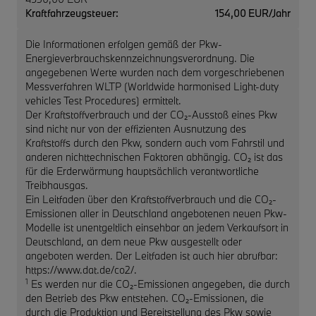
Kraftfahrzeugsteuer:
154,00 EUR/Jahr
Die Informationen erfolgen gemäß der Pkw-
Energieverbrauchskennzeichnungsverordnung. Die
angegebenen Werte wurden nach dem vorgeschriebenen
Messverfahren WLTP (Worldwide harmonised Light-duty
vehicles Test Procedures) ermittelt.
Der Kraftstoffverbrauch und der CO₂-Ausstoß eines Pkw
sind nicht nur von der effizienten Ausnutzung des
Kraftstoffs durch den Pkw, sondern auch vom Fahrstil und
anderen nichttechnischen Faktoren abhängig. CO₂ ist das
für die Erderwärmung hauptsächlich verantwortliche
Treibhausgas.
Ein Leitfaden über den Kraftstoffverbrauch und die CO₂-
Emissionen aller in Deutschland angebotenen neuen Pkw-
Modelle ist unentgeltlich einsehbar an jedem Verkaufsort in
Deutschland, an dem neue Pkw ausgestellt oder
angeboten werden. Der Leitfaden ist auch hier abrufbar:
https://www.dat.de/co2/.
1
Es werden nur die CO₂-Emissionen angegeben, die durch
den Betrieb des Pkw entstehen. CO₂-Emissionen, die
durch die Produktion und Bereitstellung des Pkw sowie