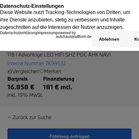
BMW 118
118 i Advantage LED HIFI SHZ PDC AHK NAVI
Interne Nummer 7K99532
Vergleichen
Merken
Barpreis
Finanzierung
16.858 €
181 € mtl.
inkl. 19% MwSt.
Zurück zur Suche
Fahrzeug anfragen