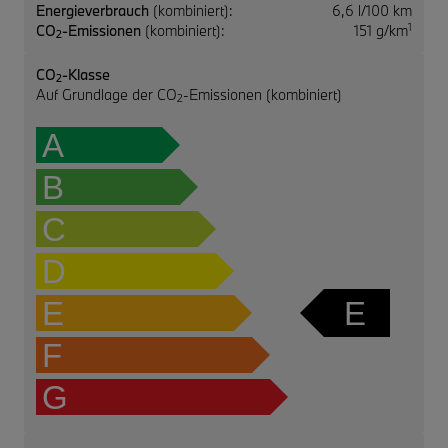
Energieverbrauch
(kombiniert):
6,6 l/100 km
1
CO
-Emissionen
(kombiniert):
151 g/km
2
CO
-Klasse
2
Auf Grundlage der CO
-Emissionen (kombiniert)
2
A
B
C
D
E
E
F
G