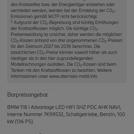
des Kraftstoffes bzw. der Energieträger entstehen oder
vermieden werden, werden bei der Ermittlung der CO₂-
Emissionen gemäß WLTP nicht berücksichtigt.
2
Aufgrund der CO₂-Bepreisung sind künftig Erhöhungen
der Kraftstoffkosten möglich. Die künftige CO₂-
Preisentwicklung ist unsicher, daher werden die möglichen
CO₂-Kosten anhand von drei angenommenen CO₂-Preisen
für den Zeitraum 2027 bis 2036 berechnet. Die
tatsächlichen CO₂-Preise können sowohl höher als auch
niedriger als in den hier zugrundeliegenden
Modellrechnungen ausfallen. Die CO₂-Kosten sind beim
Tanken mit den Kraftstoffkosten zu bezahlen. Weitere
Informationen unter www.alternativ-mobil.info
Barpreisangebot
BMW 118 i Advantage LED HIFI SHZ PDC AHK NAVI,
Interne Nummer 7K99532, Schaltgetriebe, Benzin, 100
kW (136 PS)