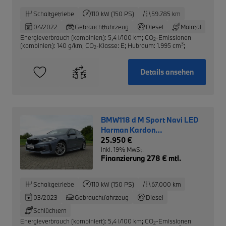
Schaltgetriebe
110 kW (150 PS)
59.785 km
04/2022
Gebrauchtfahrzeug
Diesel
Maintal
Energieverbrauch (kombiniert): 5,4 l/100 km
;
CO
-Emissionen
2
3
(kombiniert): 140 g/km
;
CO
-Klasse: E
;
Hubraum: 1.995 cm
;
2
Details ansehen
BMW118 d M Sport Navi LED
Harman Kardon
Rückfahrkamera
25.950 €
inkl. 19% MwSt.
Finanzierung 278 € mtl.
Schaltgetriebe
110 kW (150 PS)
67.000 km
03/2023
Gebrauchtfahrzeug
Diesel
Schlüchtern
Energieverbrauch (kombiniert): 5,4 l/100 km
;
CO
-Emissionen
2