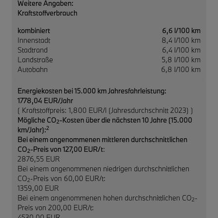
Weitere Angaben:
Kraftstoffverbrauch
kombiniert
6,6 l/100 km
Innenstadt
8,4 l/100 km
Stadtrand
6,4 l/100 km
Landstraße
5,8 l/100 km
Autobahn
6,8 l/100 km
Energiekosten bei 15.000 km Jahresfahrleistung:
1778,04 EUR/Jahr
( Kraftstoffpreis: 1,800 EUR/l (Jahresdurchschnitt 2023) )
Mögliche CO
-Kosten über die nächsten 10 Jahre (15.000
2
2
km/Jahr):
Bei einem angenommenen mittleren durchschnittlichen
CO
-Preis von 127,00 EUR/t
:
2
2876,55 EUR
Bei einem angenommenen niedrigen durchschnittlichen
CO
-Preis von 60,00 EUR/t:
2
1359,00 EUR
Bei einem angenommenen hohen durchschnittlichen CO
-
2
Preis von 200,00 EUR/t:
4530,00 EUR