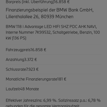
Barpreis (inkl. Überführung)
16.858 €
Finanzierungsbeispiel der BMW Bank GmbH,
Lilienthalallee 26, 80939 München
BMW 118 i Advantage LED HIFI SHZ PDC AHK NAVI,
Interne Nummer 7K99532, Schaltgetriebe, Benzin, 100
kW (136 PS)
Fahrzeugpreis
16.858 €
Anzahlung
3.372 €
Schlussrate
7.923 €
Monatliche Finanzierungsrate
181 €
Laufzeit
48 Monate
Effektiver Jahreszins: 6,99 %. Sollzinssatz p.a.: 6,78 %
gebunden für die gesamte Vertragslaufzeit
.