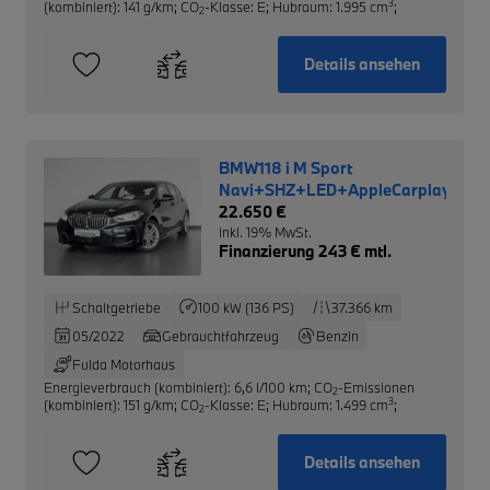
3
(kombiniert): 141 g/km
;
CO
-Klasse: E
;
Hubraum: 1.995 cm
;
2
Details ansehen
BMW118 i M Sport
Navi+SHZ+LED+AppleCarplay+RF
22.650 €
inkl. 19% MwSt.
Finanzierung 243 € mtl.
Schaltgetriebe
100 kW (136 PS)
37.366 km
05/2022
Gebrauchtfahrzeug
Benzin
Fulda Motorhaus
Energieverbrauch (kombiniert): 6,6 l/100 km
;
CO
-Emissionen
2
3
(kombiniert): 151 g/km
;
CO
-Klasse: E
;
Hubraum: 1.499 cm
;
2
Details ansehen