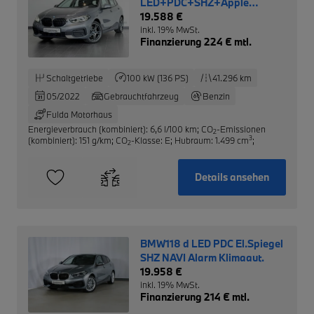
LED+PDC+SHZ+Apple
CarPlay+DAB+Temp
19.588 €
inkl. 19% MwSt.
Finanzierung 224 € mtl.
Schaltgetriebe
100 kW (136 PS)
41.296 km
05/2022
Gebrauchtfahrzeug
Benzin
Fulda Motorhaus
Energieverbrauch (kombiniert): 6,6 l/100 km
;
CO
-Emissionen
2
3
(kombiniert): 151 g/km
;
CO
-Klasse: E
;
Hubraum: 1.499 cm
;
2
Details ansehen
BMW118 d LED PDC El.Spiegel
SHZ NAVI Alarm Klimaaut.
19.958 €
inkl. 19% MwSt.
Finanzierung 214 € mtl.